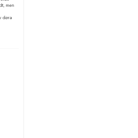
dt, men
v døra