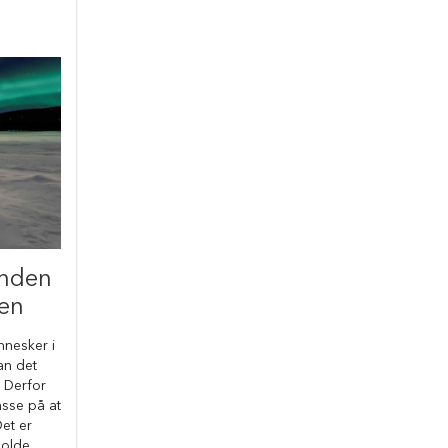
unden
ren
nnesker i
an det
. Derfor
asse på at
et er
holde