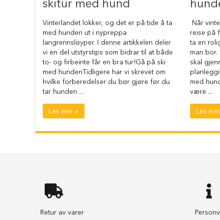
skitur med hund
hunde
selesett
til
Vinterlandet lokker, og det er på tide å ta
Når vint
hund
med hunden ut i nypreppa
reise på f
Hundebånd
langrennsløyper. I denne artikkelen deler
ta en rol
Klassiske
vi en del utstyrstips som bidrar til at både
man bor. 
hundebånd
to- og firbeinte får en bra tur!Gå på ski
skal gjen
med hundenTidligere har vi skrevet om
planlegg
Elastiske
hvilke forberedelser du bør gjøre før du
med hun
Stållenke
tar hunden ...
være ...
To
Les mer »
Les mer
håndgrep
Hundetrening
Bånd
til
flere
hunder
Hundeseler
Hundehalsbånd
Retur av varer
Personv
Flexibånd