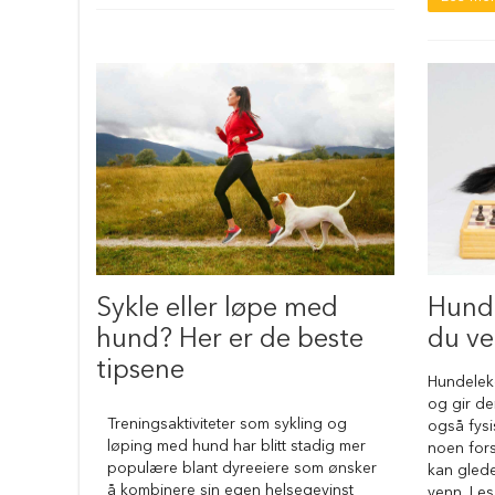
hundesenger
Åpne
hundesenger
Hundemadrass
Burmadrasser
Hundetepper
og
hundematter
Hundens
matplass
Hundeskåler
Sykle eller løpe med
Hunde
Drikkeflasker
hund? Her er de beste
du ve
Slow
tipsene
feeder
Hundeleke
hund
og gir d
Treningsaktiviteter som sykling og
også fysi
Fôrbeholder
løping med hund har blitt stadig mer
noen fors
og
populære blant dyreeiere som ønsker
kan glede
annet
å kombinere sin egen helsegevinst
venn. Les