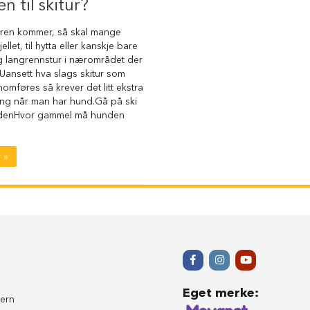
n til skitur?
eren kommer, så skal mange
jellet, til hytta eller kanskje bare
ig langrennstur i nærområdet der
Uansett hva slags skitur som
nomføres så krever det litt ekstra
ing når man har hund.Gå på ski
denHvor gammel må hunden
 »
Eget merke
:
ern