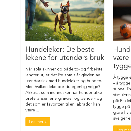
Reise
med
hund
Anbefalt
reisetilbehør
Bilbur
hund
Sikkerhet
Hundeleker: De beste
Hunde
i
lekene for utendørs bruk
være 
bilen
tygge
Setebeskytter
Når sola skinner og både to- og firbeinte
lengter ut, er det lite som slår gleden av
Hundevesker
Å tygge e
utendørslek med hundeleker og hunden.
– å tygg
Hundesekker
Men hvilken leke bør du egentlig velge?
sunne, li
Akkurat som mennesker har hunder ulike
Hund
stimuleri
preferanser, energinivåer og behov – og
på
på: Er de
det som er favoritten til en labrador kan
fly
tygge på
være ...
gjøre hvi
Hundeseng
svelger en
Hundehuler
Les mer »
Fluffy
Les mer