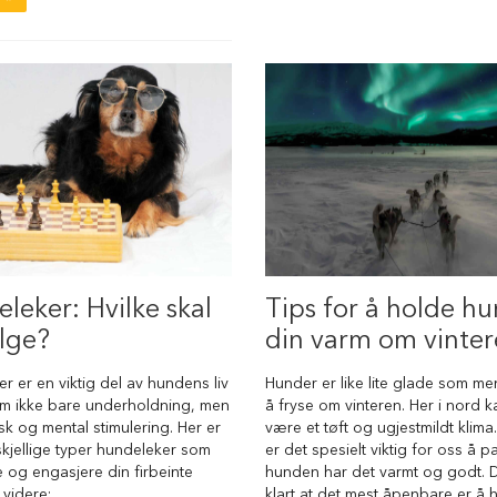
leker: Hvilke skal
Tips for å holde h
lge?
din varm om vinte
r er en viktig del av hundens liv
Hunder er like lite glade som me
em ikke bare underholdning, men
å fryse om vinteren. Her i nord k
sk og mental stimulering. Her er
være et tøft og ugjestmildt klima
kjellige typer hundeleker som
er det spesielt viktig for oss å p
 og engasjere din firbeinte
hunden har det varmt og godt. D
 videre:
klart at det mest åpenbare er å 