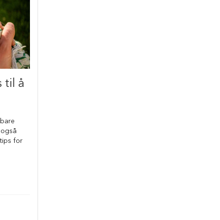
til å
 bare
 også
tips for