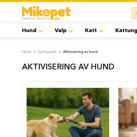
Hund
Hopp
Hundemat
til
Tørrfôr
innhold
til
hund
Hund
Valp
Katt
Kattun
Våtfôr
til
hund
Hjem
Dyreguide
Aktivisering av hund
Godbiter
til
AKTIVISERING AV HUND
hund
Tyggebein
til
hund
Salg
på
hundemat
Hundebur
Hundebur
til