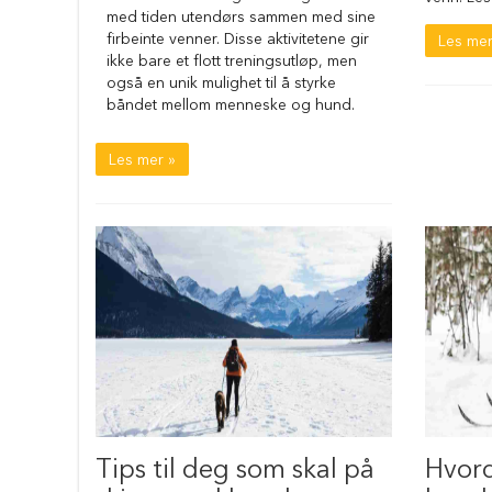
tilbehør
med tiden utendørs sammen med sine
firbeinte venner. Disse aktivitetene gir
Forautomater
Les mer
ikke bare et flott treningsutløp, men
Drikkefontener
også en unik mulighet til å styrke
båndet mellom menneske og hund.
Hundeklær
Hundedekken
Les mer »
Regndekken
Hundegensere
Potesokker
Hundesko
Redningsvester
Bandanas
og
sløyfer
Hundekostymer
Hundens
luftetur
Tips til deg som skal på
Hvor
Komplette