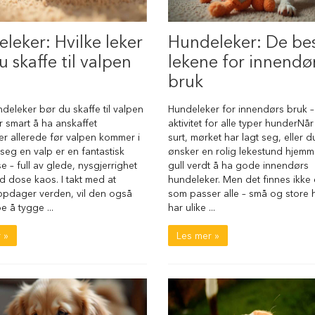
□
leker: Hvilke leker
Hundeleker: De be
u skaffe til valpen
lekene for innendø
bruk
ndeleker bør du skaffe til valpen
Hundeleker for innendørs bruk –
r smart å ha anskaffet
aktivitet for alle typer hunderNå
r allerede før valpen kommer i
surt, mørket har lagt seg, eller 
 seg en valp er en fantastisk
ønsker en rolig lekestund hjemm
e – full av glede, nysgjerrighet
gull verdt å ha gode innendørs
 dose kaos. I takt med at
hundeleker. Men det finnes ikke 
ppdager verden, vil den også
som passer alle – små og store
e å tygge ...
har ulike ...
 »
Les mer »