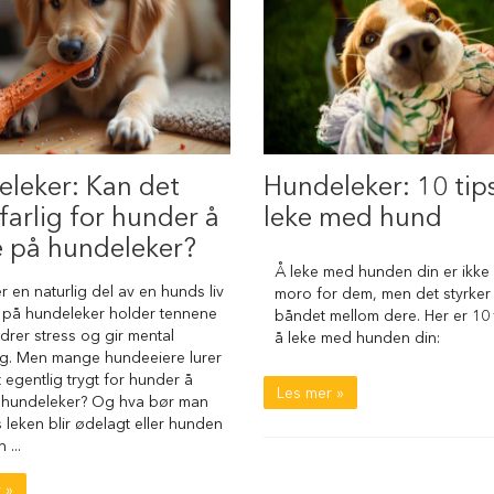
leker: Kan det
Hundeleker: 10 tips 
farlig for hunder å
leke med hund
 på hundeleker?
Å leke med hunden din er ikke
r en naturlig del av en hunds liv
moro for dem, men det styrker
e på hundeleker holder tennene
båndet mellom dere. Her er 10 
ndrer stress og gir mental
å leke med hunden din:
ng. Men mange hundeeiere lurer
t egentlig trygt for hunder å
Les mer »
 hundeleker? Og hva bør man
s leken blir ødelagt eller hunden
 ...
 »