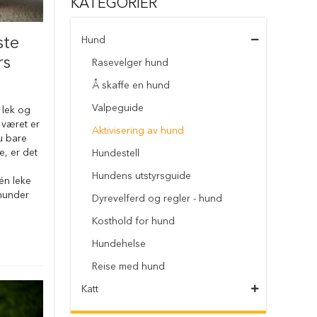
KATEGORIER
ste
Hund
rs
Rasevelger hund
Å skaffe en hund
Valpeguide
 lek og
r været er
Aktivisering av hund
du bare
e, er det
Hundestell
Hundens utstyrsguide
én leke
 hunder
Dyrevelferd og regler - hund
Kosthold for hund
Hundehelse
Reise med hund
Katt