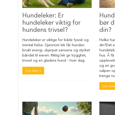
bil
Sammenleggbare
Hundeleker: Er
Hunde
hundebur
hundeleker viktig for
bør d
Transportbur
hundens trivsel?
din?
til
hund
Hundeleker er viktige for både fysisk og
Hvilke hu
Tilbehør
mental helse. Gjennom lek får hunden
din?Det e
til
brukt energi, skjerpet sansene og styrket
hundeleke
hundebur
båndet til eieren. Riktig lek gir trygghet,
hus. Å få
Madrass
trivsel og en gladere hund – hver dag.
opplevels
til
og en god
hundebur
Les mer »
valpen o
trenge no
Hundegjerder
Hundegjerder
Les mer
og
grinder
Hundehus
Bilutstyr