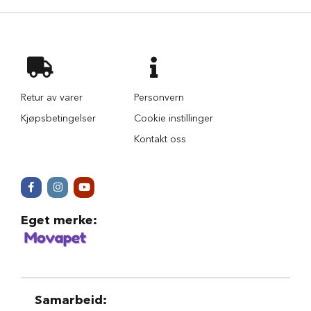
a
r
e
h
u
n
d
e
Retur av varer
Personvern
b
Kjøpsbetingelser
Cookie instillinger
u
r
Kontakt oss
T
r
a
n
s
Eget merke
:
p
o
r
t
b
u
r
Samarbeid
:
t