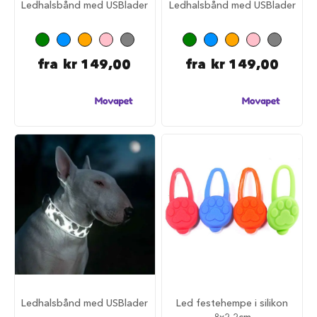
Ledhalsbånd med USBlader
Ledhalsbånd med USBlader
i
l
h
u
n
fra
kr 149,00
fra
kr 149,00
d
T
y
g
g
e
b
e
i
n
t
i
l
h
u
n
d
Ledhalsbånd med USBlader
Led festehempe i silikon
8x2,2cm