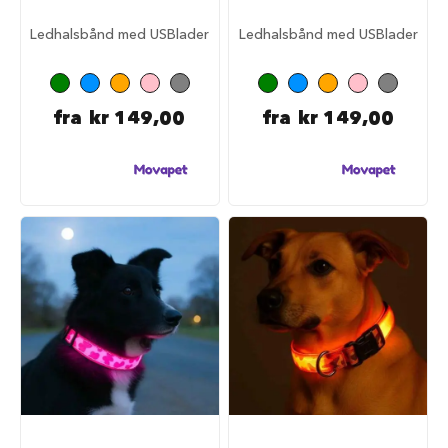
d
Ledhalsbånd med USBlader
Ledhalsbånd med USBlader
V
å
t
f
fra
kr 149,00
fra
kr 149,00
ô
r
t
i
l
h
u
n
d
G
o
d
b
i
t
e
r
t