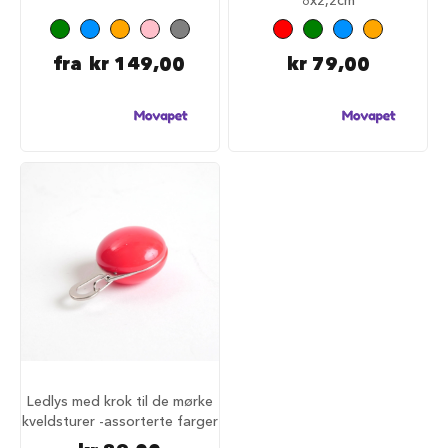
S
a
l
g
fra
kr 149,00
kr 79,00
p
å
h
u
n
d
e
m
a
t
H
u
n
d
e
b
u
r
Ledlys med krok til de mørke
kveldsturer -assorterte farger
H