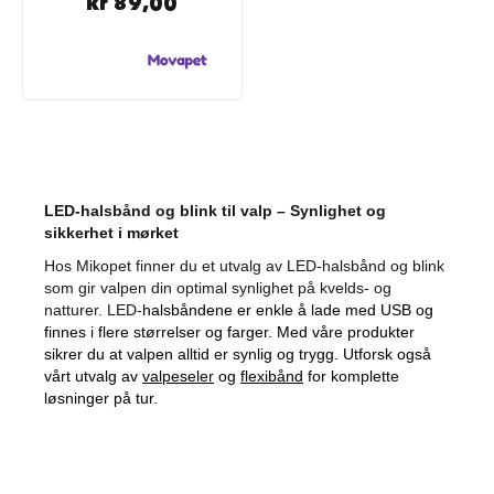
kr 89,00
u
n
d
e
b
u
r
t
i
l
b
LED-halsbånd og blink til valp – Synlighet og
i
sikkerhet i mørket
l
Hos Mikopet finner du et utvalg av LED-halsbånd og blink
som gir valpen din optimal synlighet på kvelds- og
S
a
natturer. LED-
halsbåndene er enkle å lade med USB og
m
finnes i flere størrelser og farger. Med våre produkter
m
sikrer du at valpen alltid er synlig og trygg. Utforsk også
e
vårt utvalg av
valpeseler
og
flexibånd
for komplette
n
løsninger på tur.
l
e
g
g
b