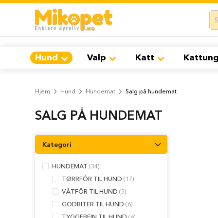
Hund
Hopp
Hundemat
til
Tørrfôr
innhold
til
hund
Hund
Valp
Katt
Kattun
Våtfôr
til
hund
Godbiter
Hjem
Hund
Hundemat
Salg på hundemat
til
hund
SALG PÅ HUNDEMAT
Tyggebein
til
Kategori
hund
Salg
HUNDEMAT
34
på
TØRRFÔR TIL HUND
17
hundemat
VÅTFÔR TIL HUND
5
Hundebur
Hundebur
GODBITER TIL HUND
6
til
TYGGEBEIN TIL HUND
6