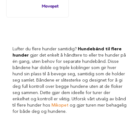
i
l
h
u
n
d
T
Lufter du flere hunder samtidig?
Hundebånd til flere
i
hunder
gjør det enkelt å håndtere to eller tre hunder på
l
én gang, uten behov for separate hundebånd. Disse
b
e
båndene har doble og triple koblinger som gir hver
h
hund sin plass til å bevege seg, samtidig som de holder
ø
seg samlet. Båndene er slitesterke og designet for å gi
r
deg full kontroll over begge hundene uten at de floker
t
seg sammen. Dette gjør dem ideelle for turer der
i
enkelhet og kontroll er viktig. Utforsk vårt utvalg av bånd
l
til flere hunder hos
Mikopet
og gjør turen mer behagelig
h
for både deg og hundene.
u
n
d
e
b