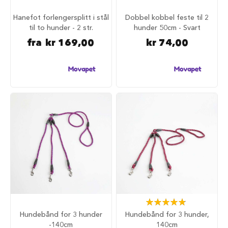
d
Hanefot forlengersplitt i stål
Dobbel kobbel feste til 2
V
til to hunder - 2 str.
hunder 50cm - Svart
å
fra
kr 169,00
kr 74,00
t
f
ô
r
t
i
l
h
u
n
d
G
o
d
b
i
t
Rating:
e
97%
Hundebånd for 3 hunder
Hundebånd for 3 hunder,
r
-140cm
140cm
t