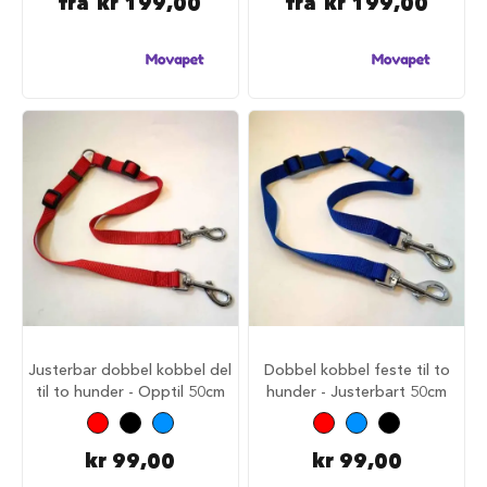
fra
kr 199,00
fra
kr 199,00
u
n
d
e
b
u
r
t
i
l
b
i
l
S
a
m
m
e
Justerbar dobbel kobbel del
Dobbel kobbel feste til to
n
til to hunder - Opptil 50cm
hunder - Justerbart 50cm
l
e
g
kr 99,00
kr 99,00
g
b