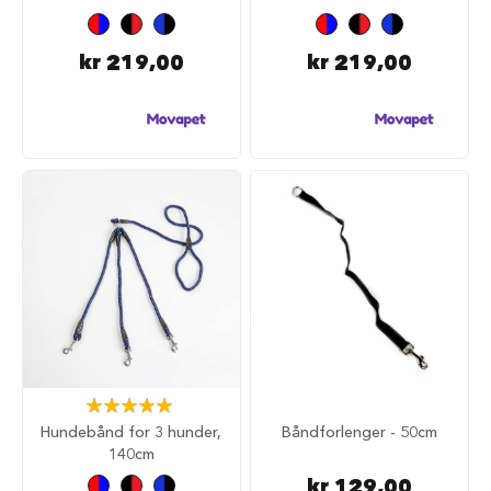
i
l
h
kr 219,00
kr 219,00
u
n
d
T
y
g
g
e
b
e
i
n
t
i
l
h
Rating:
u
100%
Hundebånd for 3 hunder,
Båndforlenger - 50cm
n
d
140cm
kr 129,00