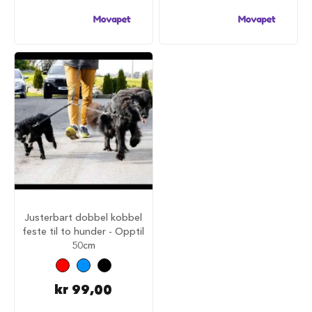
a
r
e
h
u
n
d
e
b
u
r
T
r
a
n
s
Justerbart dobbel kobbel
p
feste til to hunder - Opptil
o
50cm
r
t
b
u
kr 99,00
r
t