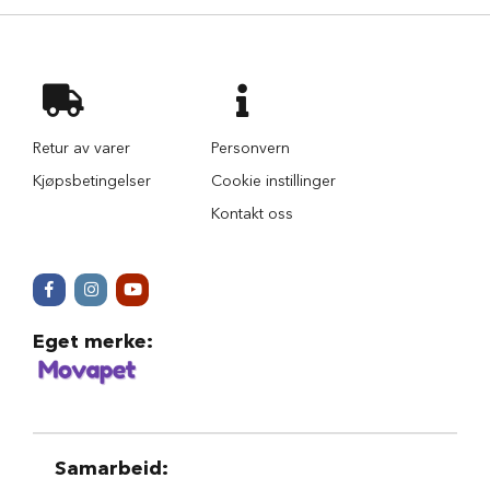
u
r
M
a
d
r
a
Retur av varer
Personvern
s
Kjøpsbetingelser
Cookie instillinger
s
t
Kontakt oss
i
l
h
u
n
d
e
Eget merke
:
b
u
r
H
u
Samarbeid
:
n