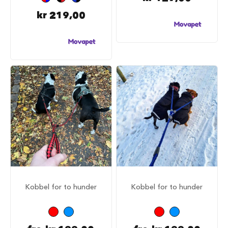
S
a
kr 219,00
l
g
p
å
h
u
n
d
e
m
a
t
H
u
n
d
e
b
Kobbel for to hunder
Kobbel for to hunder
u
r
H