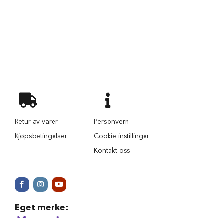
i
l
h
u
n
d
T
y
g
g
e
b
Retur av varer
Personvern
e
i
Kjøpsbetingelser
Cookie instillinger
n
t
Kontakt oss
i
l
h
u
n
d
Eget merke
: