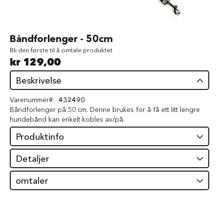
d
V
å
Gå
Båndforlenger - 50cm
t
til
f
Bli den første til å omtale produktet
begynnelsen
ô
kr 129,00
av
r
bildegalleri
t
Beskrivelse
i
l
Varenummer
432490
h
Båndforlenger på 50 cm. Denne brukes for å få ett litt lengre
u
hundebånd kan enkelt kobles av/på.
n
d
Produktinfo
G
o
Detaljer
d
b
omtaler
i
t
e
r
t