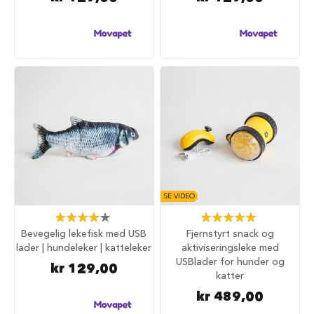
i
l
h
u
n
d
T
i
l
b
e
h
ø
r
SE VIDEO
t
i
Rating:
Rating:
l
77%
100%
Bevegelig lekefisk med USB
Fjernstyrt snack og
h
lader | hundeleker | katteleker
aktiviseringsleke med
u
USBlader for hunder og
n
kr 129,00
katter
d
e
kr 489,00
b