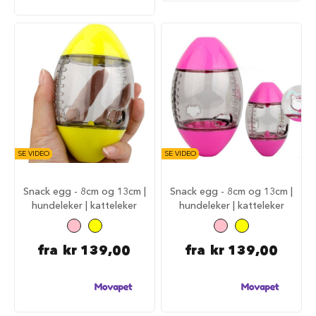
d
e
g
j
e
r
d
e
r
H
u
SE VIDEO
SE VIDEO
n
d
e
Snack egg - 8cm og 13cm |
Snack egg - 8cm og 13cm |
g
hundeleker | katteleker
hundeleker | katteleker
j
e
r
d
fra
kr 139,00
fra
kr 139,00
e
r
o
g
g