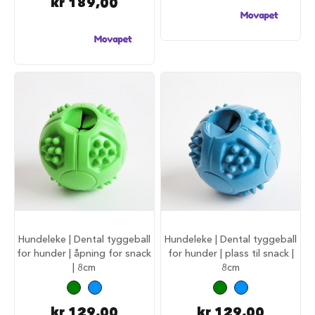
kr 189,00
a
r
e
h
u
n
d
e
b
u
r
T
r
a
n
s
p
o
Hundeleke | Dental tyggeball
Hundeleke | Dental tyggeball
r
for hunder | åpning for snack
for hunder | plass til snack |
t
| 8cm
8cm
b
u
r
kr 129,00
kr 129,00
t