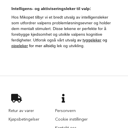
currently
k
k
Intelligens- og aktiviseringsleker til valp:
reading
e
Hos Mikopet tilbyr vi et bredt utvalg av intelligensleker
r
som utfordrer valpens problemløsningsevner og holder
page
h
dem mentalt stimulert. Disse lekene er perfekte for å
e
t
forebygge kjedsomhet og utvikle valpens kognitive
i
ferdigheter. Utforsk også vårt utvalg
av
tyggeleker
og
b
pipeleker
for mer allsid
ig lek og utvikling.
i
l
e
n
S
e
t
e
b
e
s
Retur av varer
Personvern
k
y
Kjøpsbetingelser
Cookie instillinger
t
t
Kontakt oss