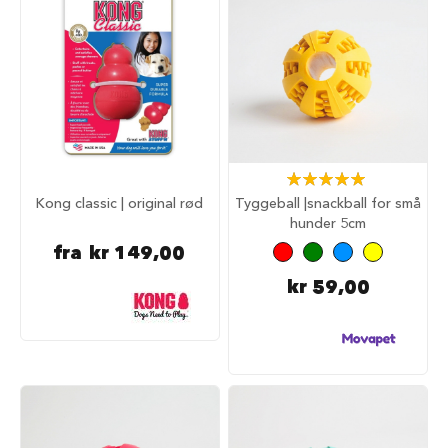
r
R
e
i
s
e
m
e
d
Rating:
h
100%
u
Kong classic | original rød
Tyggeball |snackball for små
n
hunder 5cm
d
fra
kr 149,00
A
kr 59,00
n
b
e
f
a
l
t
r
e