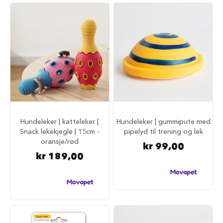
r
i
n
d
e
r
H
u
n
d
e
h
Hundeleker | katteleker |
Hundeleker | gummipute med
u
Snack lekekjegle | 15cm -
pipelyd til trening og lek
s
oransje/rød
kr 99,00
B
kr 189,00
i
l
u
t
s
t
y