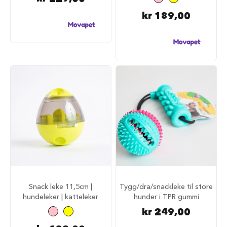
u
n
kr 189,00
d
e
b
u
r
t
i
l
b
i
l
S
a
m
m
e
n
Snack leke 11,5cm |
Tygg/dra/snackleke til store
l
hundeleker | katteleker
hunder i TPR gummi
e
g
kr 249,00
g
b