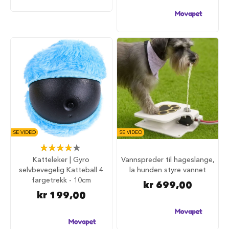
u
r
M
a
d
r
a
s
s
t
i
l
h
u
SE VIDEO
SE VIDEO
n
Rating:
d
80%
e
Katteleker | Gyro
Vannspreder til hageslange,
b
selvbevegelig Katteball 4
la hunden styre vannet
u
fargetrekk - 10cm
kr 699,00
r
kr 199,00
H
u
n