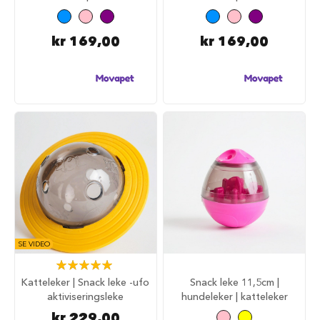
S
a
l
kr 169,00
kr 169,00
g
p
å
h
u
n
d
e
m
a
t
H
u
n
d
SE VIDEO
e
b
Rating:
u
100%
Katteleker | Snack leke -ufo
Snack leke 11,5cm |
r
aktiviseringsleke
hundeleker | katteleker
H
kr 229,00