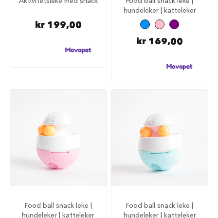
Aktivitetsleke med snack
Food ball snack leke |
i
hundeleker | katteleker
l
kr 199,00
h
u
kr 169,00
n
d
T
y
g
g
e
b
e
i
n
t
i
l
h
u
n
d
Food ball snack leke |
Food ball snack leke |
hundeleker | katteleker
hundeleker | katteleker