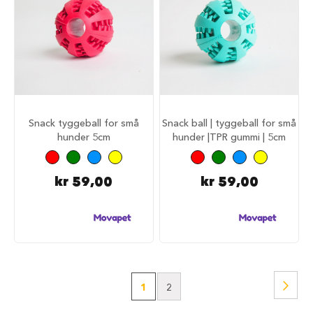
i
s
e
t
i
l
b
e
h
ø
Snack tyggeball for små
Snack ball | tyggeball for små
r
hunder 5cm
hunder |TPR gummi | 5cm
B
i
kr 59,00
kr 59,00
l
b
u
r
h
u
n
d
Side
Side
Nest
You're
Side
1
2
S
i