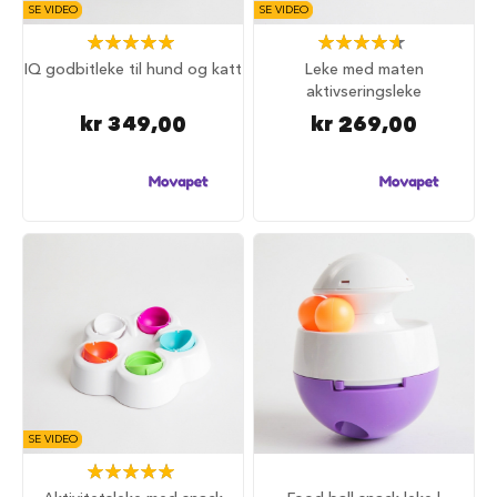
d
SE VIDEO
SE VIDEO
Rating:
Rating:
V
100%
93%
IQ godbitleke til hund og katt
Leke med maten
å
aktivseringsleke
t
f
kr 349,00
kr 269,00
ô
r
t
i
l
h
u
n
d
G
o
d
b
i
t
SE VIDEO
e
Rating:
r
100%
t