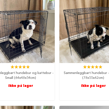
□
Rating:
Rating:
100%
97%
leggbart hundebur og kattebur -
Sammenleggbart hundebur 
Small (64x48x54cm)
(78x55x62cm)
Ikke på lager
Ikke på lager