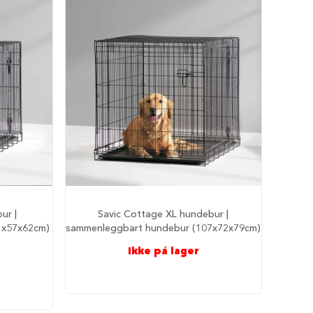
ur |
Savic Cottage XL hundebur |
1x57x62cm)
sammenleggbart hundebur (107x72x79cm)
Ikke på lager