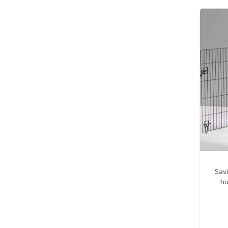
hundesenger
Åpne
hundesenger
Hundemadrass
Burmadrasser
Hundetepper
og
hundematter
Hundens
matplass
Hundeskåler
Drikkeflasker
Slow
Sav
feeder
h
hund
Fôrbeholder
og
annet