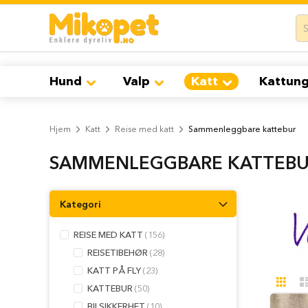
Hund
Hopp
Hundemat
til
Tørrfôr
innhold
til
hund
Hund
Valp
Katt
Kattun
Våtfôr
til
hund
Godbiter
Hjem
Katt
Reise med katt
Sammenleggbare kattebur
til
hund
SAMMENLEGGBARE KATTEB
Tyggebein
til
Kategori
hund
Salg
REISE MED KATT
156
på
REISETIBEHØR
28
hundemat
KATT PÅ FLY
23
Hundebur
Vis
Ruten
Hundebur
KATTEBUR
50
so
til
BILSIKKERHET
10