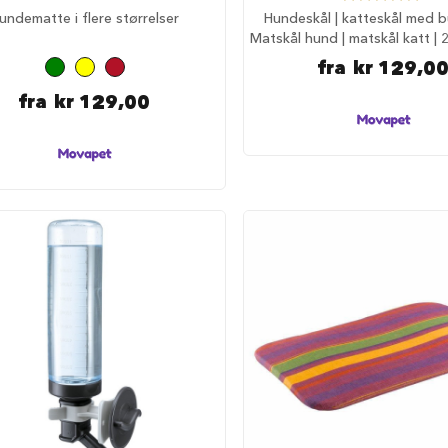
100%
undematte i flere størrelser
Hundeskål | katteskål med b
Matskål hund | matskål katt | 2
fra
kr 129,0
fra
kr 129,00