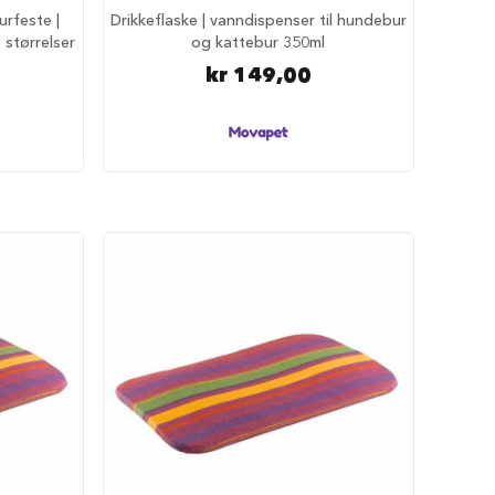
urfeste |
Drikkeflaske | vanndispenser til hundebur
 størrelser
og kattebur 350ml
0
kr 149,00