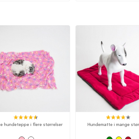
Rating:
Rating:
93%
80%
ce hundeteppe i flere størrelser
Hundematte i mange stør