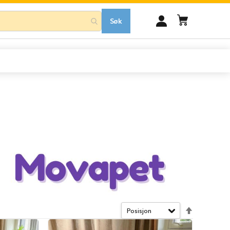
MIN
Søk
KONTO
Angi
synkende
retning