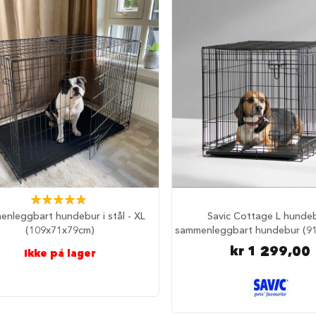
Rating:
100%
nleggbart hundebur i stål - XL
Savic Cottage L hundeb
(109x71x79cm)
sammenleggbart hundebur (9
kr 1 299,00
Ikke på lager