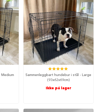
Rating:
100%
- Medium
Sammenleggbart hundebur i stål - Large
(93x62x69cm)
Ikke på lager