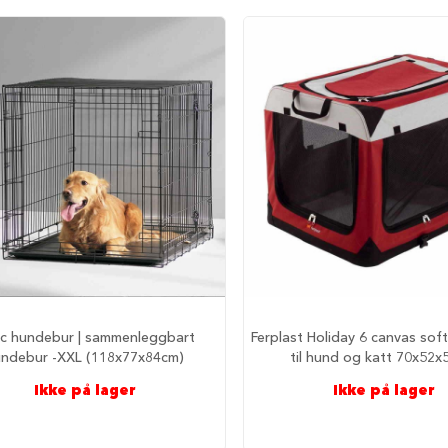
ic hundebur | sammenleggbart
Ferplast Holiday 6 canvas sof
undebur -XXL (118x77x84cm)
til hund og katt 70x52
Ikke på lager
Ikke på lager