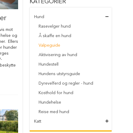
KATEGORIER
er
Hund
Rasevelger hund
vis mot
 helse og
Å skaffe en hund
r. Ellers
Valpeguide
or hunder
orges
Aktivisering av hund
-
Hundestell
 beskytte
Hundens utstyrsguide
Dyrevelferd og regler - hund
Kosthold for hund
Hundehelse
Reise med hund
Katt