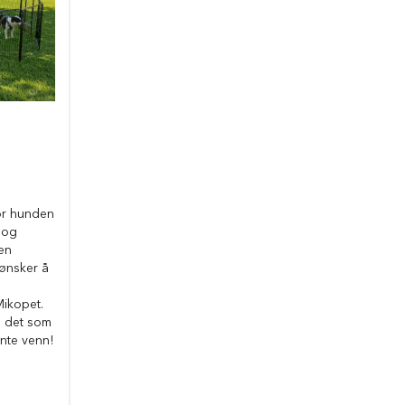
n
for hunden
 og
en
 ønsker å
Mikopet.
n det som
ente venn!