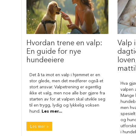
Reise
med
hund
Anbefalt
reisetilbehør
Bilbur
hund
Hvordan trene en valp:
Valp 
Sikkerhet
En guide for nye
dagti
i
hundeeiere
loven
bilen
matti
Setebeskytter
Det å ta imot en valp i hjemmet er en
Hundevesker
stor glede, men det medfører også et
Hva gjø
stort ansvar. Valpetrening er egentlig
Hundesekker
valpen 
ikke et valg, men noe alle bør gjøre fra
Mange h
Hund
starten av for at valpen skal utvikle seg
hundebu
på
til en trygg, lydig og lykkelig voksen
men hva
fly
hund.
Les mer...
spesielt
Hundeseng
og hunde
Hundehuler
utforsk
Les mer »
i hunde
Fluffy