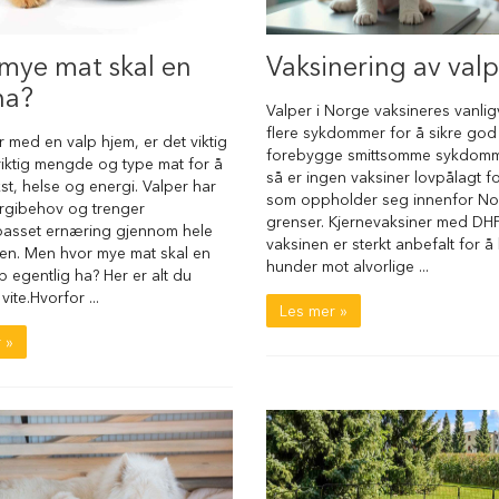
□
mye mat skal en
Vaksinering av valp
ha?
Valper i Norge vaksineres vanlig
flere sykdommer for å sikre god
r med en valp hjem, er det viktig
forebygge smittsomme sykdomme
riktig mengde og type mat for å
så er ingen vaksiner lovpålagt f
kst, helse og energi. Valper har
som oppholder seg innenfor N
rgibehov og trenger
grenser. Kjernevaksiner med DHP
lpasset ernæring gjennom hele
vaksinen er sterkt anbefalt for å
en. Men hvor mye mat skal en
hunder mot alvorlige ...
 egentlig ha? Her er alt du
vite.Hvorfor ...
Les mer »
 »