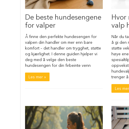
bil
Sammenleggbare
De beste hundesengene
Hvor 
hundebur
for valper
valp 
Transportbur
til
Å finne den perfekte hundesengen for
Når du ta
hund
valpen din handler om mer enn bare
å gi den 
Tilbehør
komfort – det handler om trygghet, støtte
støtte ve
til
og kjærlighet. I denne guiden hjelper vi
høye ene
hundebur
deg med å velge den beste
spesialti
hundesengen for din firbeinte venn
oppvekst
Madrass
hundevalp
til
Les mer »
trenger å 
hundebur
Hundegjerder
Les mer
Hundegjerder
og
grinder
Hundehus
Bilutstyr