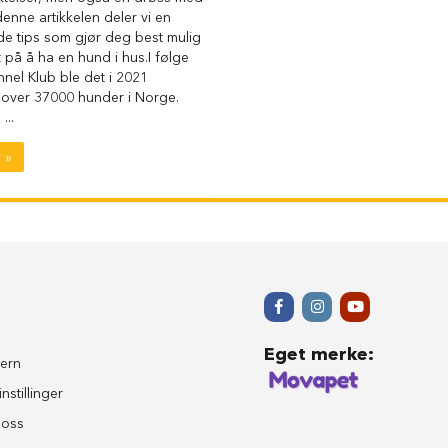
 denne artikkelen deler vi en
e tips som gjør deg best mulig
 på å ha en hund i hus.I følge
nel Klub ble det i 2021
t over 37000 hunder i Norge.
...
 »
Eget merke
:
ern
nstillinger
 oss