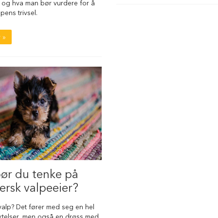
 og hva man bør vurdere for å
lpens trivsel.
 »
ør du tenke på
ersk valpeeier?
valp? Det fører med seg en hel
iktelser, men også en drøss med