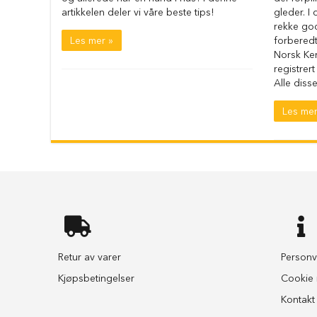
tilbehør
artikkelen deler vi våre beste tips!
gleder. I
Forautomater
rekke god
Les mer »
forberedt
Drikkefontener
Norsk Ken
Hundeklær
registrer
Hundedekken
Alle disse 
Regndekken
Les mer
Hundegensere
Potesokker
Hundesko
Redningsvester
Bandanas
og
sløyfer
Retur av varer
Personv
Hundekostymer
Kjøpsbetingelser
Cookie i
Hundens
luftetur
Kontakt
Komplette