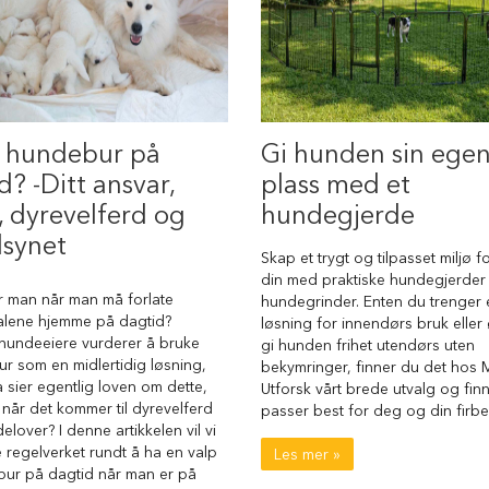
i hundebur på
Gi hunden sin ege
d? -Ditt ansvar,
plass med et
, dyrevelferd og
hundegjerde
lsynet
Skap et trygt og tilpasset miljø 
din med praktiske hundegjerder
r man når man må forlate
hundegrinder. Enten du trenger 
alene hjemme på dagtid?
løsning for innendørs bruk eller
undeeiere vurderer å bruke
gi hunden frihet utendørs uten
r som en midlertidig løsning,
bekymringer, finner du det hos 
 sier egentlig loven om dette,
Utforsk vårt brede utvalg og fin
 når det kommer til dyrevelferd
passer best for deg og din firb
lover? I denne artikkelen vil vi
e regelverket rundt å ha en valp
Les mer »
bur på dagtid når man er på