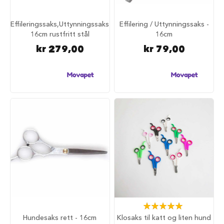
r
R
Effileringssaks,Uttynningssaks
Effilering / Uttynningssaks -
e
16cm rustfritt stål
16cm
i
s
kr 279,00
kr 79,00
e
m
e
d
h
u
n
d
A
n
b
e
f
a
l
t
Rating:
r
100%
Hundesaks rett - 16cm
Klosaks til katt og liten hund
e