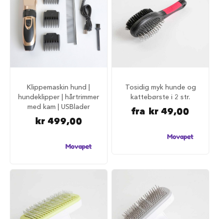
u
r
M
a
d
r
a
s
s
Klippemaskin hund |
Tosidig myk hunde og
t
hundeklipper | hårtrimmer
kattebørste i 2 str.
i
med kam | USBlader
l
fra
kr 49,00
h
kr 499,00
u
n
d
e
b
u
r
H
u
n