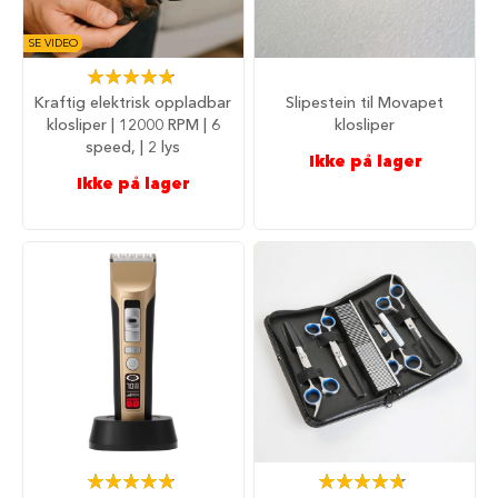
d
SE VIDEO
V
å
Rating:
t
97%
Kraftig elektrisk oppladbar
Slipestein til Movapet
f
klosliper | 12000 RPM | 6
klosliper
ô
speed, | 2 lys
r
Ikke på lager
t
Ikke på lager
i
l
h
u
n
d
G
o
d
b
i
t
e
r
Rating:
Rating:
t
98%
96%