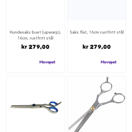
r
i
n
d
e
r
Hundesaks buet (upwarp),
Saks flat, 16cm rustfritt stål
16cm, rustfritt stål
H
kr 279,00
kr 279,00
u
n
d
e
h
u
s
B
i
l
u
t
s
t
y