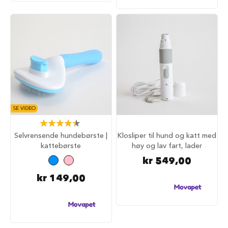
a
r
e
h
u
n
d
e
b
u
r
SE VIDEO
T
Rating:
r
90%
Selvrensende hundebørste |
Klosliper til hund og katt med
a
n
kattebørste
høy og lav fart, lader
s
kr 549,00
p
o
kr 149,00
r
t
b
u
r
t