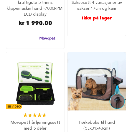
kraftigste 5 trinns
Saksesett 4 variasjoner av
i
klippemaskin hund -7000RPM,
sakser 17cm og kam
l
LCD display
h
Ikke på lager
u
kr 1 990,00
n
d
T
y
g
g
e
b
e
i
n
t
i
l
h
SE VIDEO
u
Rating:
n
100%
d
Movapet hårfjerningssett
Tørkeboks til hund
med 5 deler
(53x31x43cm)