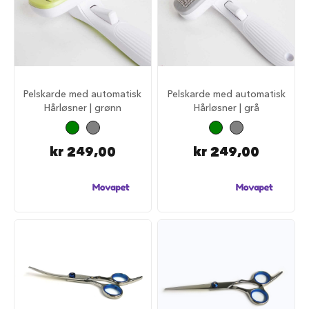
d
e
g
j
e
r
d
e
Pelskarde med automatisk
Pelskarde med automatisk
r
Hårløsner | grønn
Hårløsner | grå
H
u
kr 249,00
kr 249,00
n
d
e
g
j
e
r
d
e
r
o
g
g