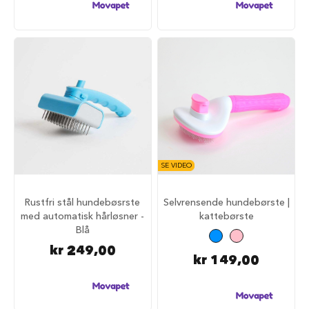
u
n
d
e
b
u
r
t
i
l
b
i
l
SE VIDEO
S
a
Rustfri stål hundebøsrste
Selvrensende hundebørste |
m
med automatisk hårløsner -
kattebørste
m
Blå
e
n
kr 249,00
l
kr 149,00
e
g
g
b