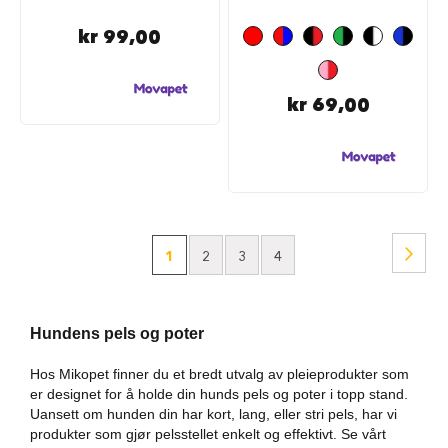
i
s
kr 99,00
e
t
i
l
kr 69,00
b
e
h
ø
r
B
i
Side
Side
Nest
You're
Side
Side
Side
1
2
3
4
l
b
currently
u
r
h
Hundens pels og poter
reading
u
n
Hos Mikopet finner du et bredt utvalg av pleieprodukter som
page
d
er designet for å holde din hunds pels og poter i topp stand.
Uansett om hunden din har kort, lang, eller stri pels, har vi
S
produkter som gjør pelsstellet enkelt og effektivt. Se vårt
i