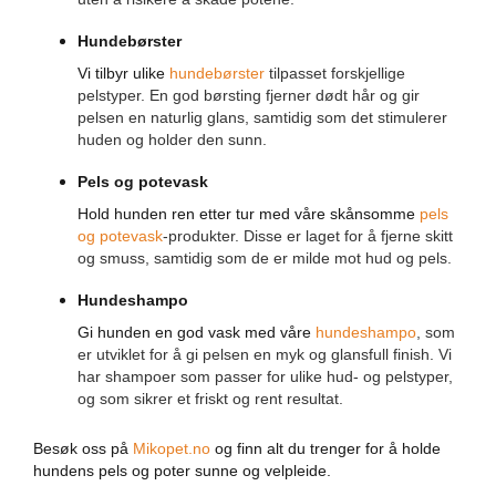
e
r
Hundebørster
Vi tilbyr ulike
hundebørster
tilpasset forskjellige
H
pelstyper. En god børsting fjerner dødt hår og gir
u
pelsen en naturlig glans, samtidig som det stimulerer
n
d
huden og holder den sunn.
e
v
Pels og potevask
e
Hold hunden ren etter tur med våre skånsomme
pels
s
og potevask
-produkter. Disse er laget for å fjerne skitt
k
e
og smuss, samtidig som de er milde mot hud og pels.
r
Hundeshampo
H
Gi hunden en god vask med våre
hundeshampo
, som
u
er utviklet for å gi pelsen en myk og glansfull finish. Vi
n
har shampoer som passer for ulike hud- og pelstyper,
d
og som sikrer et friskt og rent resultat.
e
s
e
Besøk oss på
Mikopet.no
og finn alt du trenger for å holde
k
hundens pels og poter sunne og velpleide.
k