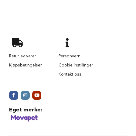
e
r
H
u
n
d
p
å
f
Retur av varer
Personvern
l
y
Kjøpsbetingelser
Cookie instillinger
H
Kontakt oss
u
n
d
e
s
e
Eget merke
:
n
g
H
u