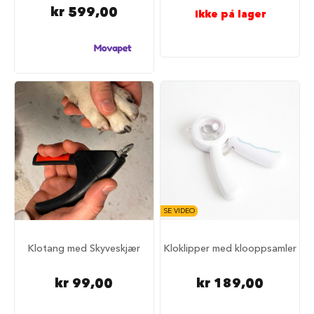
S
kr 599,00
Ikke på lager
a
l
g
p
å
h
u
n
d
e
m
a
t
H
u
SE VIDEO
n
d
e
Klotang med Skyveskjær
Kloklipper med klooppsamler
b
u
r
kr 99,00
kr 189,00
H