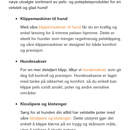
nøye utvalgte sortiment av pels- og potepleieprodukter for en
k
velstelt og glad hund!
k
e
Klippemaskiner til hund
r
h
Med våre
klippemaskiner til hund
får du en kraftig og
e
enkel løsning for å trimme pelsen hjemme. Dette er
t
ideelt for hunder som trenger regelmessig pelsklipping,
i
og våre klippemaskiner er designet for både komfort
b
i
og presisjon.
l
e
Hundesakser
n
For en mer detaljert klipp, tilbyr vi
hundesakser
som gir
deg full kontroll og presisjon. Hundesaksene er laget
S
med tanke på sikkerhet og komfort, så du enkelt kan
e
klippe pels rundt ansikt, poter og andre sensitive
t
e
områder.
b
e
Kloslipere og klotenger
s
Sørg for at hunden din alltid har velstelte poter med
k
våre
kloslipere og klotenger
. Dette utstyret gjør det
y
t
enkelt å klippe klørne på en trygg og skånsom måte,
t
uten å risikere å skade potene.