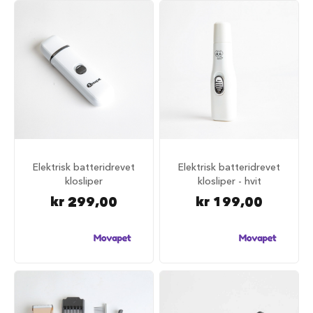
i
l
h
u
n
d
T
i
l
b
e
h
Elektrisk batteridrevet
Elektrisk batteridrevet
ø
klosliper
klosliper - hvit
r
kr 299,00
kr 199,00
t
i
l
h
u
n
d
e
b