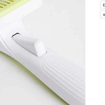
□
D
o