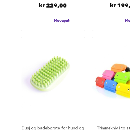
tilbehør
kr 229,00
kr 199
Forautomater
Drikkefontener
Hundeklær
Hundedekken
Regndekken
Hundegensere
Potesokker
Hundesko
Redningsvester
Bandanas
og
sløyfer
Hundekostymer
Hundens
luftetur
Komplette
Dusj og badebørste for hund og
Trimmekniv i to s