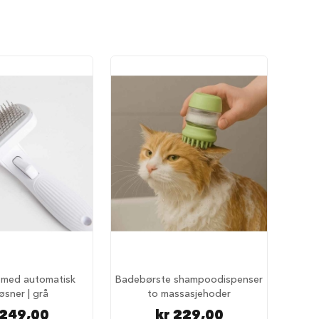
 med automatisk
Badebørste shampoodispenser
øsner | grå
to massasjehoder
 249,00
kr 229,00