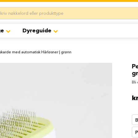
ge
Dyreguide
skarde med automatisk Hårløsner | grønn
P
g
Bli
k
B
P