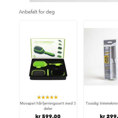
Reise
Gå
med
til
hund
Anbefalt for deg
begynnelsen
Anbefalt
av
reisetilbehør
bildegalleri
Bilbur
hund
Sikkerhet
i
bilen
Setebeskytter
Hundevesker
Hundesekker
Hund
på
fly
Rating:
100%
Movapet hårfjerningssett med 5
Tosidig trimmekniv
Hundeseng
deler
Hundehuler
kr 599,00
kr 299
Fluffy