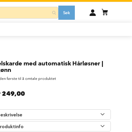
MIN
Søk
KONTO
elskarde med automatisk Hårløsner |
rønn
 den første til å omtale produktet
r 249,00
eskrivelse
roduktinfo