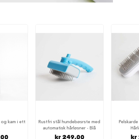
 og kam i ett
Rustfri stål hundebøsrste med
Pelskarde
automatisk hårløsner - Blå
Hårl
,00
kr 249,00
kr