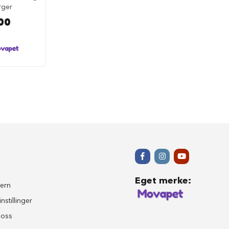
rger
00
Eget merke
:
ern
nstillinger
 oss