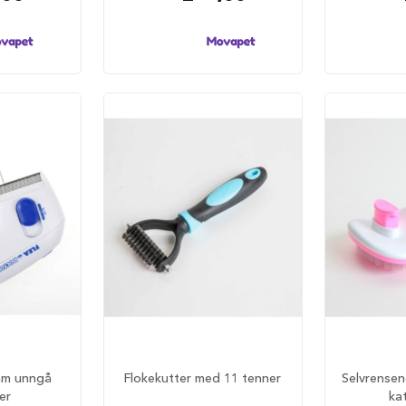
kam unngå
Flokekutter med 11 tenner
Selvrensen
ier
ka