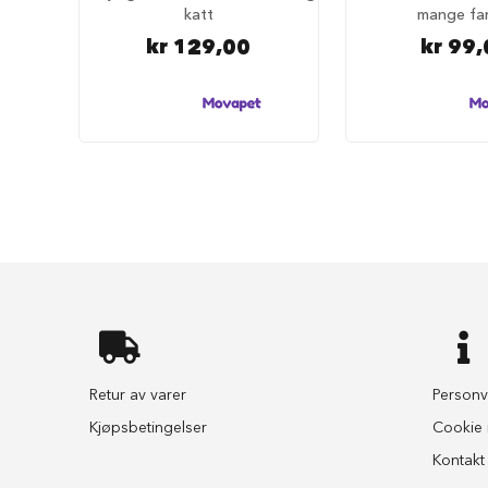
selesett
katt
mange fa
til
kr 129,00
kr 99,
hund
Hundebånd
Klassiske
hundebånd
Elastiske
Stållenke
To
håndgrep
Hundetrening
Bånd
til
flere
hunder
Retur av varer
Personv
Hundeseler
Kjøpsbetingelser
Cookie i
Hundehalsbånd
Kontakt
Flexibånd