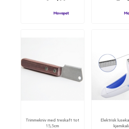
hundesenger
Åpne
hundesenger
Hundemadrass
Burmadrasser
Hundetepper
og
hundematter
Hundens
matplass
Hundeskåler
Drikkeflasker
Slow
feeder
hund
Fôrbeholder
og
Trimmekniv med treskaft tot
Elektrisk luse
annet
15,5cm
kjemikal