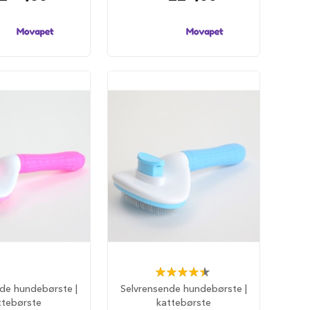
Rating:
90%
de hundebørste |
Selvrensende hundebørste |
ttebørste
kattebørste