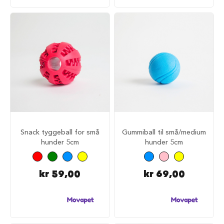
r
i
n
d
e
r
H
u
n
d
e
h
u
Snack tyggeball for små
Gummiball til små/medium
s
hunder 5cm
hunder 5cm
B
i
l
kr 59,00
kr 69,00
u
t
s
t
y