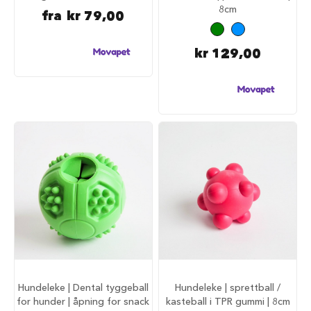
8cm
i
fra
kr 79,00
l
h
u
kr 129,00
n
d
T
y
g
g
e
b
e
i
n
t
i
l
h
u
n
d
Hundeleke | Dental tyggeball
Hundeleke | sprettball /
for hunder | åpning for snack
kasteball i TPR gummi | 8cm