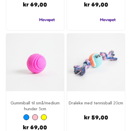
a
kr 69,00
kr 69,00
r
e
h
u
n
d
e
b
u
r
T
r
a
n
s
p
o
Gummiball til små/medium
Draleke med tennisball 20cm
r
hunder 5cm
t
b
kr 59,00
u
r
kr 69,00
t