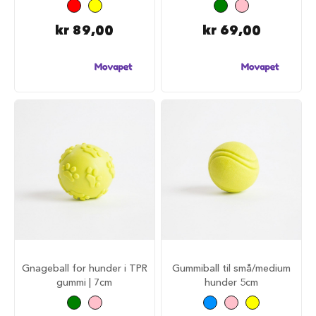
u
n
kr 89,00
kr 69,00
d
e
b
u
r
t
i
l
b
i
l
S
a
m
m
e
n
l
Gnageball for hunder i TPR
Gummiball til små/medium
e
gummi | 7cm
hunder 5cm
g
g
b