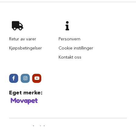
e
r
H
u
n
d
Retur av varer
Personvern
e
Kjøpsbetingelser
Cookie instillinger
v
e
Kontakt oss
s
k
e
r
H
Eget merke
:
u
n
d
e
s
e
k
Samarbeid
:
k