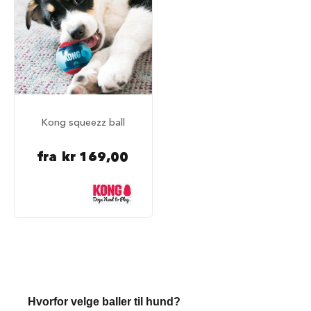
i
s
e
t
i
l
b
e
h
ø
Kong squeezz ball
r
fra
kr 169,00
B
i
l
b
u
r
h
u
n
d
S
Hvorfor velge baller til hund?
i