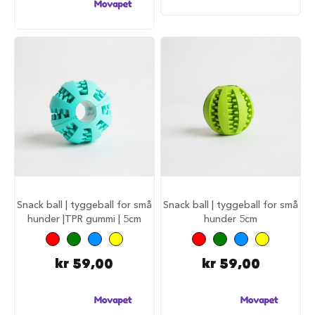
d
e
g
j
e
r
d
e
r
H
u
n
d
e
g
Snack ball | tyggeball for små
Snack ball | tyggeball for små
j
hunder |TPR gummi | 5cm
hunder 5cm
e
r
d
e
kr 59,00
kr 59,00
r
o
g
g