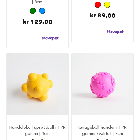
S
| 8cm
a
l
kr 89,00
g
kr 129,00
p
å
h
u
n
d
e
m
a
t
H
u
n
d
e
b
u
r
Hundeleke | sprettball i TPR
Gnageball hunder i TPR
gummi | 8cm
gummi kvalitet | 7cm
H