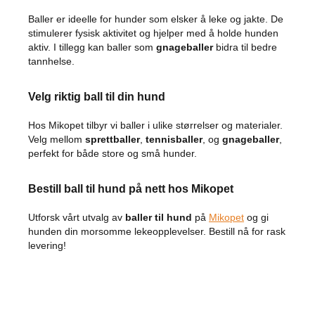
k
Baller er ideelle for hunder som elsker å leke og jakte. De
k
stimulerer fysisk aktivitet og hjelper med å holde hunden
e
r
aktiv. I tillegg kan baller som
gnageballer
bidra til bedre
h
tannhelse.
e
t
Velg riktig ball til din hund
i
b
i
Hos Mikopet tilbyr vi baller i ulike størrelser og materialer.
l
Velg mellom
sprettballer
,
tennisballer
, og
gnageballer
,
e
perfekt for både store og små hunder.
n
S
Bestill ball til hund på nett hos Mikopet
e
t
Utforsk vårt utvalg av
baller til hund
på
Mikopet
og gi
e
hunden din morsomme lekeopplevelser. Bestill nå for rask
b
levering!
e
s
k
y
t
t