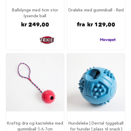
d
Ballslynge med 6cm stor
Draleke med gummiball - Rød
V
lysende ball
å
kr 249,00
fra
kr 129,00
t
f
ô
r
t
i
l
h
u
n
d
G
o
d
b
i
t
e
Kraftig dra og kasteleke med
Hundeleke | Dental tyggeball
r
gummiball 5-6-7cm
for hunder | plass til snack |
t