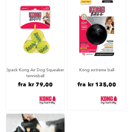
r
R
e
i
s
e
m
e
d
h
u
n
d
3pack Kong Air Dog Squeaker
Kong extreme ball
tennisball
A
fra
kr 79,00
fra
kr 135,00
n
b
e
f
a
l
t
r
e