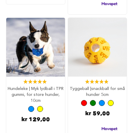
u
r
M
a
d
r
a
s
s
t
i
l
h
u
Rating:
Rating:
n
100%
100%
d
Hundeleke | Myk lydball i TPR
Tyggeball |snackball for små
e
gummi, for store hunder,
hunder 5cm
b
10cm
u
r
kr 59,00
kr 129,00
H
u
n