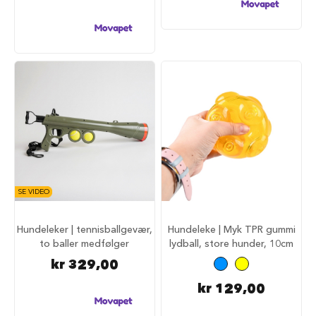
i
l
h
u
n
d
T
i
l
b
e
h
ø
r
SE VIDEO
t
i
l
Hundeleker | tennisballgevær,
Hundeleke | Myk TPR gummi
h
to baller medfølger
lydball, store hunder, 10cm
u
kr 329,00
n
d
kr 129,00
e
b