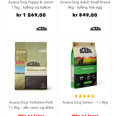
Acana Dog Puppy & Junior
Acana Dog Adult Small Breed
i
17kg - kylling og kalkun
6kg - kylling fisk egg
l
h
kr 1 569,00
kr 849,00
u
n
d
T
y
g
g
e
b
e
i
n
t
i
l
h
Rating:
u
100%
n
Acana Dog Yorkshire Pork
Acana Dog Senior - 11,4kg
d
11,4kg - alle raser og aldre