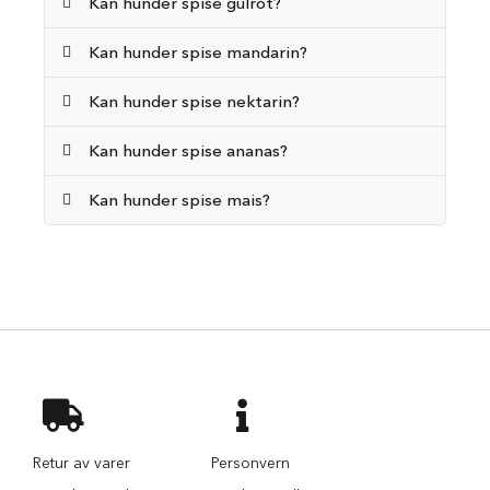
Kan hunder spise gulrot?
n
d
Kan hunder spise mandarin?
e
h
u
Kan hunder spise nektarin?
l
e
Kan hunder spise ananas?
r
F
Kan hunder spise mais?
l
u
f
f
y
h
u
n
d
e
s
e
n
Retur av varer
Personvern
g
e