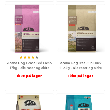
r
i
n
d
e
r
H
u
n
d
e
h
Rating:
87%
u
Acana Dog Grass-Fed Lamb
Acana Dog Free-Run Duck
s
17kg - alle raser og aldre
11.4kg - alle raser og aldre
B
Ikke på lager
Ikke på lager
i
l
u
t
s
t
y