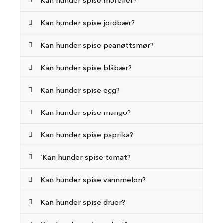
Kan hunder spise moreller?
e
r
Kan hunder spise jordbær?
H
u
Kan hunder spise peanøttsmør?
n
d
p
Kan hunder spise blåbær?
å
f
Kan hunder spise egg?
l
y
Kan hunder spise mango?
H
u
Kan hunder spise paprika?
n
d
e
´Kan hunder spise tomat?
s
e
Kan hunder spise vannmelon?
n
g
Kan hunder spise druer?
H
u