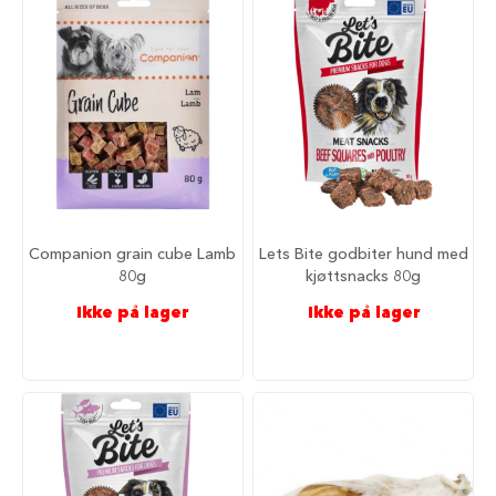
a
r
e
h
u
n
d
e
b
u
r
Companion grain cube Lamb
Lets Bite godbiter hund med
T
r
80g
kjøttsnacks 80g
a
Ikke på lager
Ikke på lager
n
s
p
o
r
t
b
u
r
t