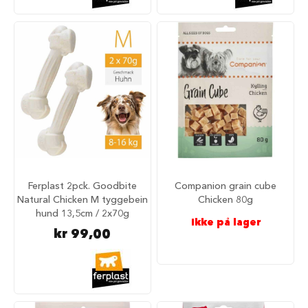
u
n
d
e
b
u
r
t
i
l
b
i
l
S
Ferplast 2pck. Goodbite
Companion grain cube
a
Natural Chicken M tyggebein
Chicken 80g
m
hund 13,5cm / 2x70g
m
Ikke på lager
e
kr 99,00
n
l
e
g
g
b