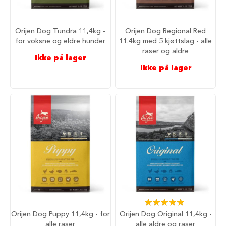
u
r
M
Orijen Dog Tundra 11,4kg -
Orijen Dog Regional Red
a
for voksne og eldre hunder
11.4kg med 5 kjøttslag - alle
d
raser og aldre
r
Ikke på lager
a
Ikke på lager
s
s
t
i
l
h
u
n
d
e
b
u
r
Rating:
H
100%
u
Orijen Dog Puppy 11,4kg - for
Orijen Dog Original 11,4kg -
n
alle raser
alle aldre og raser