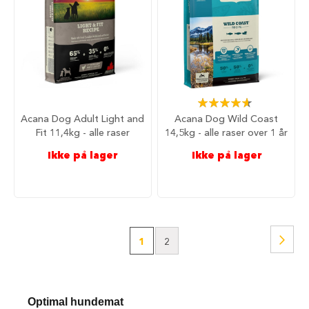
r
R
e
i
s
e
m
Rating:
e
93%
d
Acana Dog Adult Light and
Acana Dog Wild Coast
h
Fit 11,4kg - alle raser
14,5kg - alle raser over 1 år
u
n
Ikke på lager
Ikke på lager
d
A
n
b
e
Side
f
Side
Nest
You're
Side
1
2
a
l
currently
t
r
reading
e
Optimal hundemat