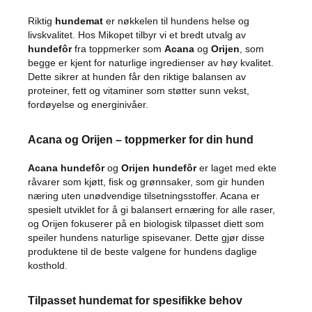
i
page
s
Riktig
hundemat
er nøkkelen til hundens helse og
e
livskvalitet. Hos Mikopet tilbyr vi et bredt utvalg av
t
hundefôr
fra toppmerker som
Acana
og
Orijen
, som
i
begge er kjent for naturlige ingredienser av høy kvalitet.
l
Dette sikrer at hunden får den riktige balansen av
b
proteiner, fett og vitaminer som støtter sunn vekst,
e
h
fordøyelse og energinivåer.
ø
r
Acana og Orijen – toppmerker for din hund
B
i
Acana hundefôr
og
Orijen hundefôr
er laget med ekte
l
råvarer som kjøtt, fisk og grønnsaker, som gir hunden
b
næring uten unødvendige tilsetningsstoffer. Acana er
u
spesielt utviklet for å gi balansert ernæring for alle raser,
r
og Orijen fokuserer på en biologisk tilpasset diett som
h
speiler hundens naturlige spisevaner. Dette gjør disse
u
produktene til de beste valgene for hundens daglige
n
kosthold.
d
S
Tilpasset hundemat for spesifikke behov
i