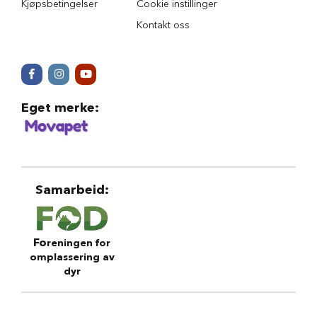
Kjøpsbetingelser
Cookie instillinger
r
Kontakt oss
Å
p
n
e
h
u
Eget merke
:
n
d
e
s
e
n
Samarbeid
:
g
e
r
Fo
reningen for
H
u
omplassering av
n
dyr
d
e
m