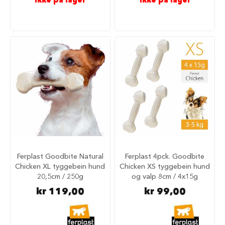
Ikke på lager
Ikke på lager
S
a
l
g
p
å
h
u
n
d
e
m
a
t
H
u
n
Ferplast Goodbite Natural
Ferplast 4pck. Goodbite
d
Chicken XL tyggebein hund
Chicken XS tyggebein hund
e
20,5cm / 250g
og valp 8cm / 4x15g
b
kr 119,00
kr 99,00
u
r
H