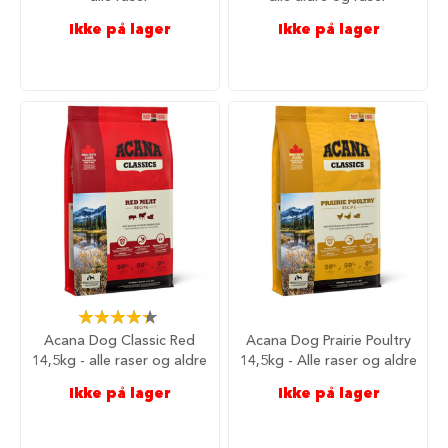
d
e
Ikke på lager
Ikke på lager
g
j
e
r
d
e
r
H
u
n
d
e
g
j
Rating:
e
87%
r
Acana Dog Classic Red
Acana Dog Prairie Poultry
d
14,5kg - alle raser og aldre
14,5kg - Alle raser og aldre
e
r
Ikke på lager
Ikke på lager
o
g
g