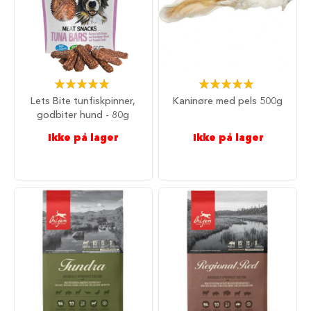
i
l
h
u
n
d
Rating:
Rating:
100%
100%
T
Lets Bite tunfiskpinner,
Kaninøre med pels 500g
i
godbiter hund - 80g
l
Ikke på lager
Ikke på lager
b
e
h
ø
r
t
i
l
h
u
n
d
e
b