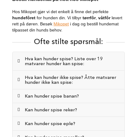
e
r
Hos Mikopet gjør vi det enkelt å finne det perfekte
hundefôret
for hunden din. Vi tilbyr
tørrfôr
,
våtfôr
levert
H
rett på døren. Besøk
Mikopet
i dag og bestill hundemat
u
tilpasset din hunds behov.
n
d
Ofte stilte spørsmål:
e
v
e
Hva kan hunder spise? Liste over 19
s
matvarer hunder kan spise:
k
e
r
Hva kan hunder ikke spise? Åtte matvarer
hunder ikke kan spise:
H
u
Kan hunder spise banan?
n
d
Kan hunder spise reker?
e
s
e
Kan hunder spise eple?
k
k