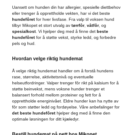
k
Uansett om hunden din har allergier, spesielle diettbehov
k
eller trenger å opprettholde vekten, har vi det beste
e
hundefôret
for hver livsfase. Fra valp til voksen hund
r
h
tilbyr Mikopet et stort utvalg av
tørrfôr
,
våtfôr
, og
e
spesialkost
. Vi hjelper deg med å finne det
beste
t
hundefôret
for å støtte vekst, styrke ledd, og forbedre
i
pels og hud.
b
i
l
Hvordan velge riktig hundemat
e
n
Å velge riktig hundemat handler om å forstå hundens
rase, størrelse, aktivitetsnivå og eventuelle
S
helseutfordringer. Valper trenger fôr rikt på kalsium for å
e
støtte beinvekst, mens voksne hunder trenger et
t
balansert forhold mellom proteiner og fett for å
e
opprettholde energinivået. Eldre hunder kan ha nytte av
b
e
fôr som støtter ledd og fordøyelse. Våre anbefalinger for
s
det beste hundefôret
hjelper deg med å finne den
k
optimale løsningen for ditt kjæledyr.
y
t
t
Bestill hundemat på nett hos Mikopet