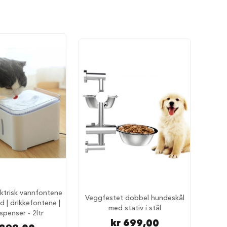
ktrisk vannfontene
Veggfestet dobbel hundeskål
d | drikkefontene |
med stativ i stål
spenser - 2ltr
kr 699,00