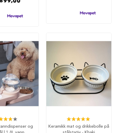
 899,00
ing:
Rating:
80%
100%
anndispenser og
Keramikk mat og drikkebolle på
l | 1,8L vann
stålstativ - Khaki