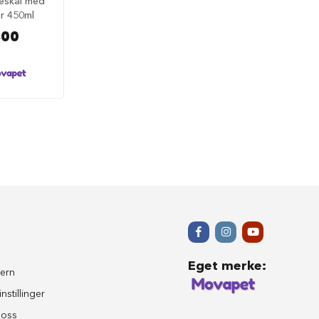
keskål med
r 450ml
,00
Eget merke
:
ern
nstillinger
 oss