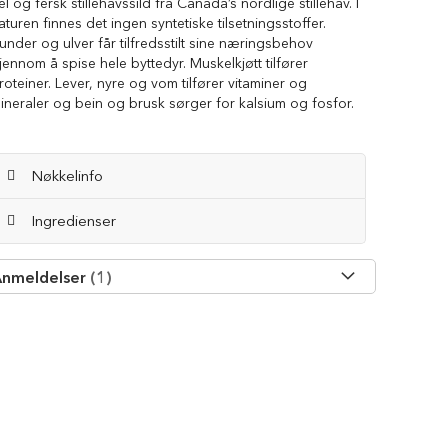
el og fersk stillehavssild fra Canada’s nordlige stillehav. I
aturen finnes det ingen syntetiske tilsetningsstoffer.
under og ulver får tilfredsstilt sine næringsbehov
jennom å spise hele byttedyr. Muskelkjøtt tilfører
roteiner. Lever, nyre og vom tilfører vitaminer og
ineraler og bein og brusk sørger for kalsium og fosfor.
Nøkkelinfo
Ingredienser
nmeldelser
1