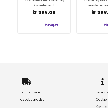
Fôrautomat med timer og
Fôrskål og drik
selesett
kjøleelement
vanndispense
til
hund
kr 299,00
kr 299
Hundebånd
Klassiske
hundebånd
Elastiske
Stållenke
To
håndgrep
Hundetrening
Bånd
til
flere
hunder
Hundeseler
Retur av varer
Personv
Hundehalsbånd
Kjøpsbetingelser
Cookie i
Flexibånd
Kontakt