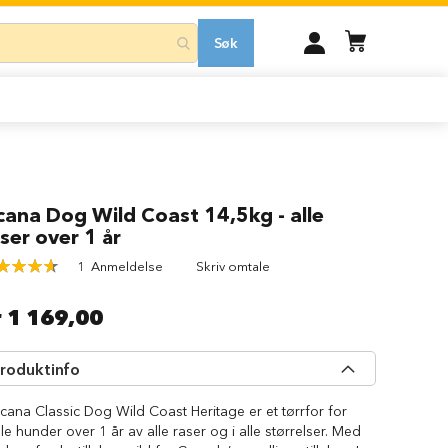
MIN
Søk
KONTO
cana Dog Wild Coast 14,5kg - alle
ser over 1 år
ing:
1
Anmeldelse
Skriv omtale
100
of
r 1 169,00
roduktinfo
cana Classic Dog Wild Coast Heritage er et tørrfor for
lle hunder over 1 år av alle raser og i alle størrelser. Med