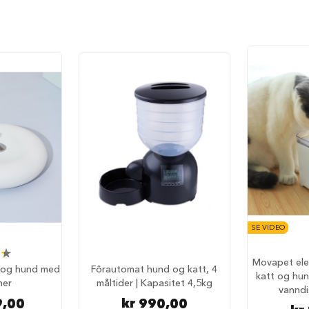
SE VIDEO
Movapet ele
t og hund med
Fôrautomat hund og katt, 4
katt og hun
ner
måltider | Kapasitet 4,5kg
vanndi
9,00
kr 990,00