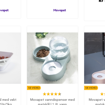
kr
SE VIDEO
SE VIDEO
Rating:
Rat
93%
ål med vekt
Movapet vanndispenser med
Movapet v
 1ltr/5kg
matskål | 1,8L vann
matskå