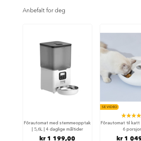
Reise
Gå
med
til
Anbefalt for deg
hund
begynnelsen
Anbefalt
av
reisetilbehør
bildegalleri
Bilbur
hund
Sikkerhet
i
bilen
Setebeskytter
Hundevesker
Hundesekker
Hund
SE VIDEO
på
fly
Rating:
87%
Fôrautomat med stemmeopptak
Fôrautomat til kat
Hundeseng
| 5,6L | 4 daglige måltider
6 porsjo
Hundehuler
kr 1 199,00
kr 1 04
Fluffy