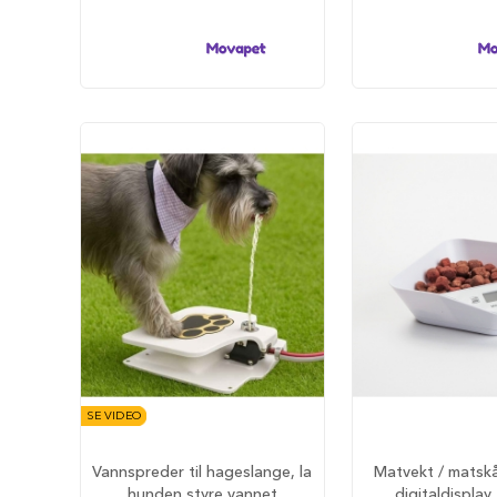
hundesenger
Åpne
hundesenger
Hundemadrass
Burmadrasser
Hundetepper
og
hundematter
Hundens
matplass
Hundeskåler
Drikkeflasker
Slow
feeder
hund
SE VIDEO
Fôrbeholder
og
Vannspreder til hageslange, la
Matvekt / matsk
annet
hunden styre vannet
digitaldisplay