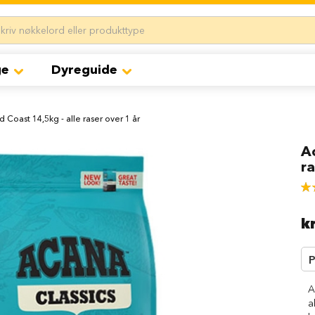
ge
Dyreguide
Coast 14,5kg - alle raser over 1 år
A
ra
Rat
93
% 
k
P
A
a