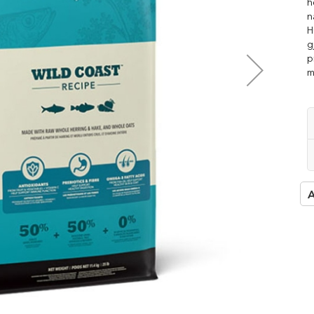
□
h
n
H
g
p
m
A