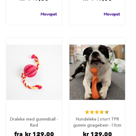
u
r
M
a
d
r
a
s
s
t
i
l
h
u
n
d
e
b
u
r
Rating:
93%
Draleke med gummiball -
Hundeleke | stort TPR
H
Rød
gummi gnagebein -18cm
u
n
fra
kr 129,00
kr 129,00