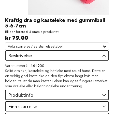
d
V
å
Gå
Kraftig dra og kasteleke med gummiball
t
til
5-6-7cm
f
begynnelsen
ô
Bli den første til å omtale produktet
av
r
kr 79,00
bildegalleri
t
i
l
h
Beskrivelse
u
n
Varenummer
461900
d
Solid draleke, kasteleke og biteleke med tau til hund. Dette er
en veldig god kasteleke da den flyr ekstra langt hvis man
G
holder i tauet da man kaster. Leken kan også fungere utmerket
o
d
som draleke eller belønningsleke under trening.
b
Produktinfo
i
t
e
Finn størrelse
r
t