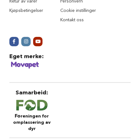
Retur av varer
Personvern
r
i
Kjøpsbetingelser
Cookie instillinger
n
Kontakt oss
d
e
r
H
u
n
Eget merke
:
d
e
h
u
s
Samarbeid
:
B
i
l
u
Fo
reningen for
t
omplassering av
s
dyr
t
y