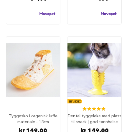
i
l
h
u
n
d
T
i
l
b
e
h
ø
r
t
i
l
h
SE VIDEO
u
Rating:
n
100%
Tyggesko i organisk luffa
Dental tyggeleke med plass
d
materiale - 15cm
til snack | god tannhelse
e
b
kr 149,00
kr 149,00