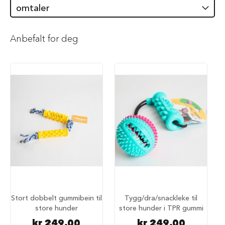
omtaler
i
l
h
u
Anbefalt for deg
n
d
T
y
g
g
e
b
e
i
n
t
i
l
h
u
n
Stort dobbelt gummibein til
Tygg/dra/snackleke til
d
store hunder
store hunder i TPR gummi
kr 249,00
kr 249,00