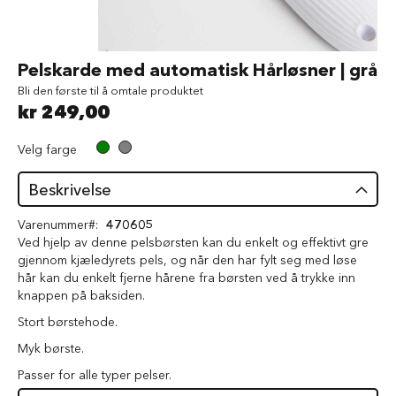
d
V
å
Gå
Pelskarde med automatisk Hårløsner | grå
t
til
f
Bli den første til å omtale produktet
begynnelsen
ô
kr 249,00
av
r
bildegalleri
t
Velg farge
i
l
h
Beskrivelse
u
n
Varenummer
470605
d
Ved hjelp av denne pelsbørsten kan du enkelt og effektivt gre
gjennom kjæledyrets pels, og når den har fylt seg med løse
G
hår kan du enkelt fjerne hårene fra børsten ved å trykke inn
o
knappen på baksiden.
d
b
Stort børstehode.
i
t
Myk børste.
e
Passer for alle typer pelser.
r
t