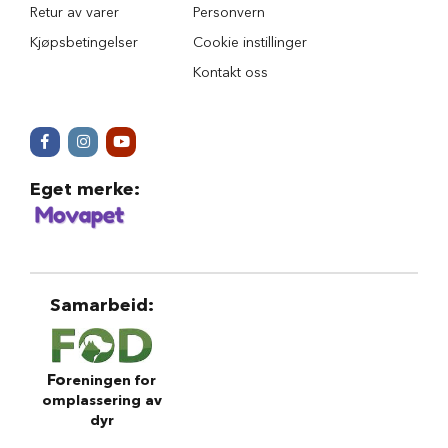
r
Retur av varer
Personvern
i
Kjøpsbetingelser
Cookie instillinger
n
d
Kontakt oss
e
r
H
u
n
Eget merke
:
d
e
h
u
s
Samarbeid
:
B
i
l
u
t
Fo
reningen for
s
omplassering av
t
dyr
y