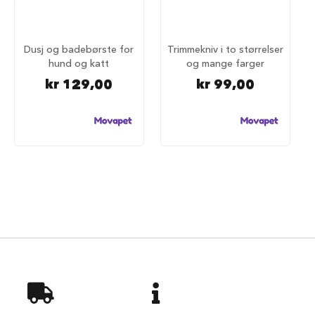
d
e
g
j
Dusj og badebørste for
Trimmekniv i to størrelser
e
hund og katt
og mange farger
r
d
kr 129,00
kr 99,00
e
r
H
u
n
d
e
g
j
e
r
d
e
r
o
g
g