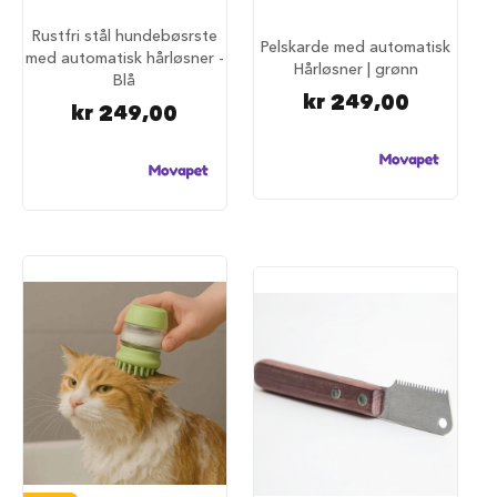
u
n
Rustfri stål hundebøsrste
Pelskarde med automatisk
d
med automatisk hårløsner -
Hårløsner | grønn
e
Blå
b
kr 249,00
u
kr 249,00
r
t
i
l
b
i
l
S
a
m
m
e
n
l
e
g
g
b