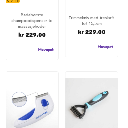
SE VIDEO
a
r
e
Badebørste
Trimmekniv med treskaft
h
shampoodispenser to
tot 15,5cm
u
massasjehoder
n
kr 229,00
kr 229,00
d
e
b
u
r
T
r
a
n
s
p
o
r
t
b
u
r
t