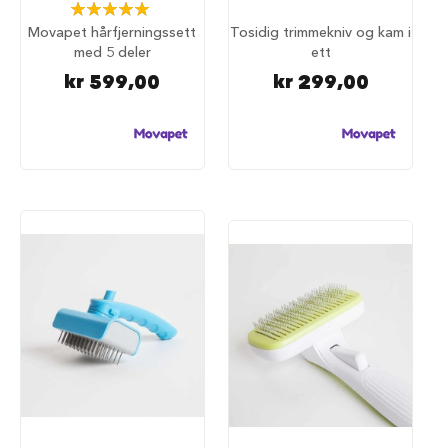
S
Rating:
a
100%
Movapet hårfjerningssett
Tosidig trimmekniv og kam i
l
med 5 deler
ett
g
p
kr 599,00
kr 299,00
å
h
u
n
d
e
m
a
t
H
u
n
d
e
b
u
r
H