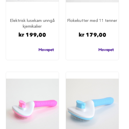
i
l
h
u
Elektrisk lusekam unngå
Flokekutter med 11 tenner
n
kjemikalier
d
kr 199,00
kr 179,00
T
i
l
b
e
h
ø
r
t
i
l
h
u
n
d
e
b