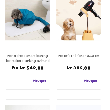
S
a
l
g
p
å
h
u
n
d
e
m
a
Fønerdress smart løsning
Festefot til føner 53,5 cm
t
for raskere tørking av hund
H
fra
kr 549,00
kr 399,00
u
n
d
e
b
u
r
H