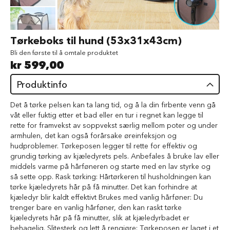
d
V
å
Gå
Tørkeboks til hund (53x31x43cm)
t
til
f
Bli den første til å omtale produktet
begynnelsen
ô
kr 599,00
av
r
bildegalleri
t
Produktinfo
i
l
Det å tørke pelsen kan ta lang tid, og å la din firbente venn gå
h
våt eller fuktig etter et bad eller en tur i regnet kan legge til
u
rette for framvekst av soppvekst særlig mellom poter og under
n
d
armhulen, det kan også forårsake øreinfeksjon og
hudproblemer. Tørkeposen legger til rette for effektiv og
G
grundig tørking av kjæledyrets pels. Anbefales å bruke lav eller
o
middels varme på hårføneren og starte med en lav styrke og
d
så sette opp. Rask tørking: Hårtørkeren til husholdningen kan
b
tørke kjæledyrets hår på få minutter. Det kan forhindre at
i
kjæledyr blir kaldt effektivt Brukes med vanlig hårføner: Du
t
trenger bare en vanlig hårføner, den kan raskt tørke
e
kjæledyrets hår på få minutter, slik at kjæledyrbadet er
r
behagelig. Slitesterk og lett å rengjøre: Tørkeposen er laget i et
t