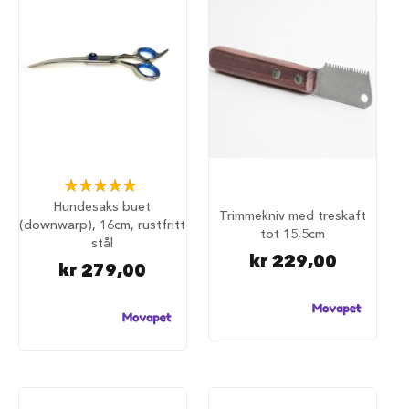
i
l
h
u
n
d
T
i
l
b
Rating:
e
100%
Hundesaks buet
h
Trimmekniv med treskaft
(downwarp), 16cm, rustfritt
ø
tot 15,5cm
stål
r
kr 229,00
t
kr 279,00
i
l
h
u
n
d
e
b