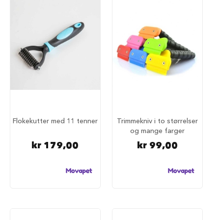
u
r
M
a
d
r
a
s
s
t
i
l
h
Flokekutter med 11 tenner
Trimmekniv i to størrelser
u
og mange farger
n
d
kr 179,00
kr 99,00
e
b
u
r
H
u
n