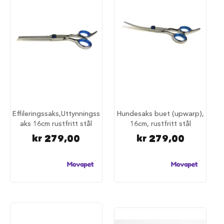
a
r
e
h
u
n
d
e
b
u
r
Effileringssaks,Uttynningss
Hundesaks buet (upwarp),
T
aks 16cm rustfritt stål
16cm, rustfritt stål
r
a
kr 279,00
kr 279,00
n
s
p
o
r
t
b
u
r
t