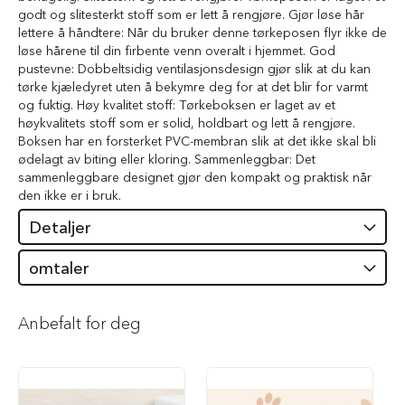
i
godt og slitesterkt stoff som er lett å rengjøre. Gjør løse hår
l
lettere å håndtere: Når du bruker denne tørkeposen flyr ikke de
h
løse hårene til din firbente venn overalt i hjemmet. God
u
pustevne: Dobbeltsidig ventilasjonsdesign gjør slik at du kan
n
tørke kjæledyret uten å bekymre deg for at det blir for varmt
d
og fuktig. Høy kvalitet stoff: Tørkeboksen er laget av et
høykvalitets stoff som er solid, holdbart og lett å rengjøre.
T
Boksen har en forsterket PVC-membran slik at det ikke skal bli
y
ødelagt av biting eller kloring. Sammenleggbar: Det
g
sammenleggbare designet gjør den kompakt og praktisk når
g
e
den ikke er i bruk.
b
Detaljer
e
i
n
omtaler
t
i
l
Anbefalt for deg
h
u
n
d