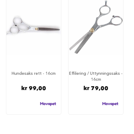
d
e
g
j
e
r
d
e
r
H
u
n
d
Hundesaks rett - 16cm
Effilering / Uttynningssaks -
e
16cm
g
kr 99,00
kr 79,00
j
e
r
d
e
r
o
g
g