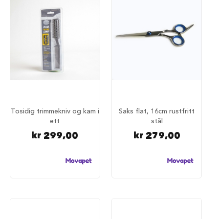
u
n
d
e
b
u
r
t
i
l
b
i
l
Tosidig trimmekniv og kam i
Saks flat, 16cm rustfritt
ett
stål
S
kr 299,00
kr 279,00
a
m
m
e
n
l
e
g
g
b