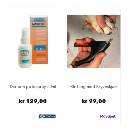
a
r
e
h
u
n
d
e
b
u
r
T
r
a
n
Diafarm potespray 50ml
Klotang med Skyveskjær
s
p
o
kr 129,00
kr 99,00
r
t
b
u
r
t