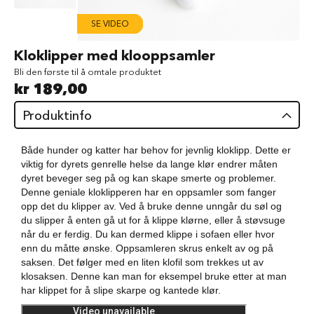
d
SE VIDEO
V
å
Gå
Kloklipper med klooppsamler
t
til
f
Bli den første til å omtale produktet
begynnelsen
ô
kr 189,00
av
r
bildegalleri
t
Produktinfo
i
l
h
Både hunder og katter har behov for jevnlig kloklipp. Dette er
u
viktig for dyrets genrelle helse da lange klør endrer måten
n
dyret beveger seg på og kan skape smerte og problemer.
d
Denne geniale kloklipperen har en oppsamler som fanger
opp det du klipper av. Ved å bruke denne unngår du søl og
G
du slipper å enten gå ut for å klippe klørne, eller å støvsuge
o
når du er ferdig. Du kan dermed klippe i sofaen eller hvor
d
b
enn du måtte ønske. Oppsamleren skrus enkelt av og på
i
saksen. Det følger med en liten klofil som trekkes ut av
t
klosaksen. Denne kan man for eksempel bruke etter at man
e
har klippet for å slipe skarpe og kantede klør.
r
t