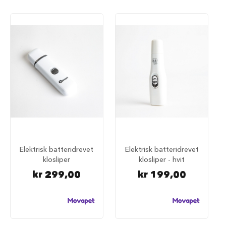
u
n
d
e
b
u
r
t
i
l
b
i
l
S
a
Elektrisk batteridrevet
Elektrisk batteridrevet
m
klosliper
klosliper - hvit
m
e
kr 299,00
kr 199,00
n
l
e
g
g
b