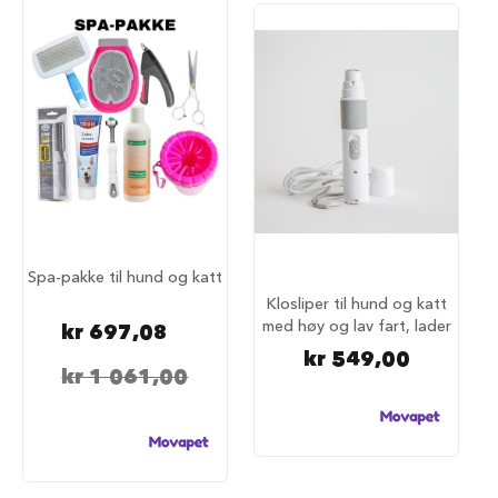
S
a
l
g
p
å
h
u
n
d
e
m
a
t
Spa-pakke til hund og katt
Klosliper til hund og katt
H
u
med høy og lav fart, lader
kr 697,08
n
kr 549,00
d
kr 1 061,00
e
b
u
r
H