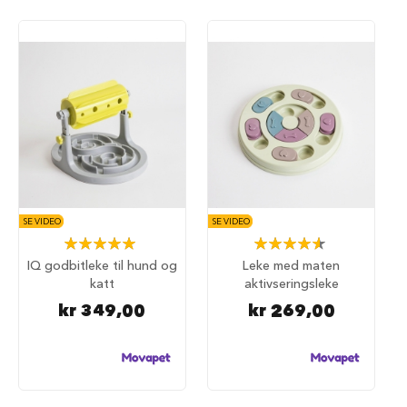
u
n
d
e
b
u
r
t
i
l
b
i
l
SE VIDEO
SE VIDEO
S
Rating:
Rating:
a
100%
93%
IQ godbitleke til hund og
Leke med maten
m
katt
aktivseringsleke
m
e
kr 349,00
kr 269,00
n
l
e
g
g
b