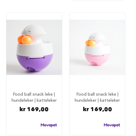
d
e
g
j
e
r
d
e
r
H
u
n
d
e
g
j
Food ball snack leke |
Food ball snack leke |
e
hundeleker | katteleker
hundeleker | katteleker
r
d
kr 169,00
kr 169,00
e
r
o
g
g