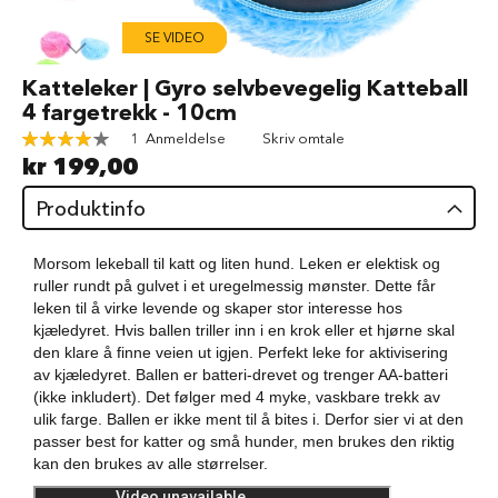
d
SE VIDEO
V
å
Gå
Katteleker | Gyro selvbevegelig Katteball
t
til
4 fargetrekk - 10cm
f
begynnelsen
ô
Rating:
1
Anmeldelse
Skriv omtale
av
r
80
100
% of
kr 199,00
bildegalleri
t
i
Produktinfo
l
h
u
Morsom lekeball til katt og liten hund. Leken er elektisk og
n
ruller rundt på gulvet i et uregelmessig mønster. Dette får
d
leken til å virke levende og skaper stor interesse hos
kjæledyret. Hvis ballen triller inn i en krok eller et hjørne skal
G
den klare å finne veien ut igjen. Perfekt leke for aktivisering
o
d
av kjæledyret. Ballen er batteri-drevet og trenger AA-batteri
b
(ikke inkludert). Det følger med 4 myke, vaskbare trekk av
i
ulik farge. Ballen er ikke ment til å bites i. Derfor sier vi at den
t
passer best for katter og små hunder, men brukes den riktig
e
kan den brukes av alle størrelser.
r
t