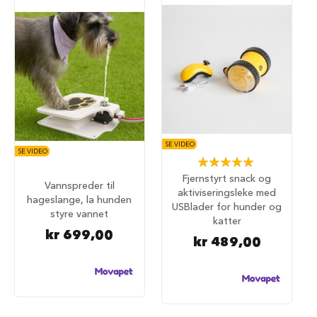
S
a
l
g
p
å
h
u
n
d
e
m
SE VIDEO
SE VIDEO
a
Rating:
t
100%
Fjernstyrt snack og
Vannspreder til
aktiviseringsleke med
H
hageslange, la hunden
u
USBlader for hunder og
styre vannet
n
katter
d
kr 699,00
kr 489,00
e
b
u
r
H