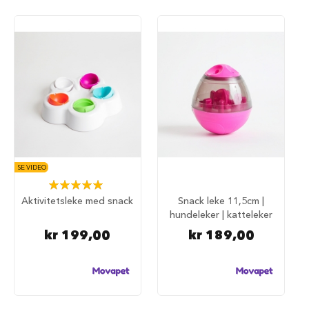
i
l
h
u
n
d
T
i
l
b
e
h
SE VIDEO
ø
Rating:
r
100%
t
Aktivitetsleke med snack
Snack leke 11,5cm |
i
hundeleker | katteleker
l
kr 199,00
kr 189,00
h
u
n
d
e
b