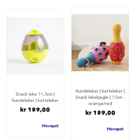
u
r
M
a
d
r
a
s
s
t
i
l
h
u
n
Hundeleker | katteleker |
d
Snack leke 11,5cm |
e
Snack lekekjegle | 15cm -
hundeleker | katteleker
b
oransje/rød
u
kr 189,00
kr 189,00
r
H
u
n