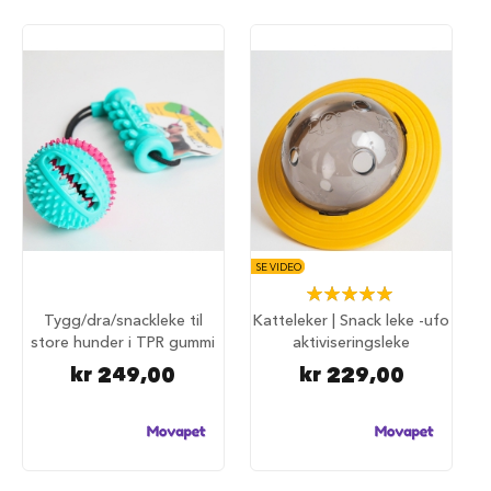
a
r
e
h
u
n
d
e
b
u
r
T
SE VIDEO
r
Rating:
a
100%
n
Tygg/dra/snackleke til
Katteleker | Snack leke -ufo
s
store hunder i TPR gummi
aktiviseringsleke
p
o
kr 249,00
kr 229,00
r
t
b
u
r
t