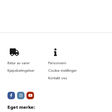
r
i
n
d
e
r
H
u
n
d
e
h
u
Retur av varer
Personvern
s
Kjøpsbetingelser
Cookie instillinger
B
Kontakt oss
i
l
u
t
s
t
Eget merke
:
y