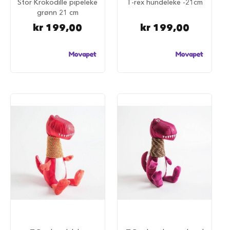
S
Stor Krokodille pipeleke
T-rex hundeleke -21cm
a
grønn 21 cm
l
kr 199,00
kr 199,00
g
p
å
h
u
n
d
e
m
a
t
H
u
n
d
e
b
u
r
H