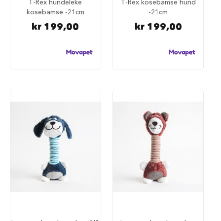
T-Rex hundeleke
T-Rex kosebamse hund
u
kosebamse -21cm
-21cm
n
d
kr 199,00
kr 199,00
e
b
u
r
t
i
l
b
i
l
S
a
m
m
e
n
l
e
g
g
b