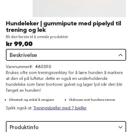
d
V
å
Gå
Hundeleker | gummipute med pipelyd til
t
til
trening og lek
f
begynnelsen
ô
Bli den første til å omtale produktet
av
r
kr 99,00
bildegalleri
t
i
Beskrivelse
l
h
Varenummer
460350
u
n
Brukes ofte som treningsverktøy for å lære hunden å markere
d
at den vil på luftetur. dette er også en underholdende
hundeleke som farer bortover gulvet og lager lyd når den blir
G
fanget av hunden!
o
d
Slitesterk og enkel å rengjøre
Skånsom mot hundens tenner
b
Sjekk også ut:
Treningsbjeller med 7 bjeller
i
t
e
r
Produktinfo
t