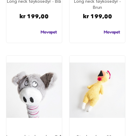
Long neck tøykosedyr - Blå
Long neck tøykosedyr -
a
Brun
r
e
kr 199,00
kr 199,00
h
u
n
d
e
b
u
r
T
r
a
n
s
p
o
r
t
b
u
r
t