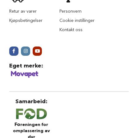
r
i
Retur av varer
Personvern
n
d
Kjøpsbetingelser
Cookie instillinger
e
Kontakt oss
r
H
u
n
d
Eget merke
:
e
h
u
s
B
i
Samarbeid
:
l
u
t
s
Fo
reningen for
t
omplassering av
y
dyr