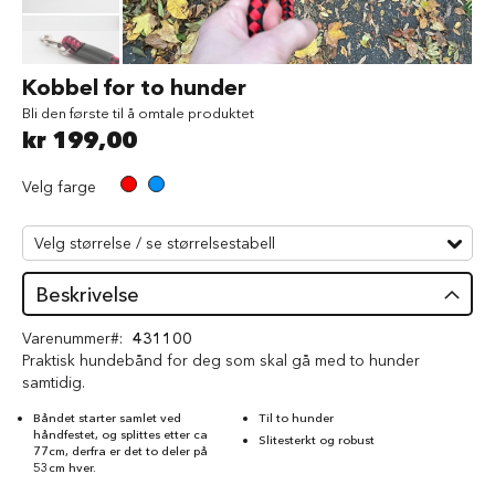
d
V
å
Gå
Kobbel for to hunder
t
til
f
Bli den første til å omtale produktet
begynnelsen
ô
kr 199,00
av
r
bildegalleri
t
Velg farge
i
l
h
u
n
d
Beskrivelse
G
Varenummer
431100
o
Praktisk hundebånd for deg som skal gå med to hunder
d
samtidig.
b
i
Båndet starter samlet ved
Til to hunder
t
håndfestet, og splittes etter ca
Slitesterkt og robust
e
77cm, derfra er det to deler på
53cm hver.
r
t