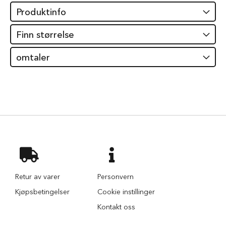
i
Produktinfo
l
h
Finn størrelse
u
n
d
omtaler
T
y
g
g
e
b
e
i
n
t
i
l
Retur av varer
Personvern
h
u
Kjøpsbetingelser
Cookie instillinger
n
Kontakt oss
d