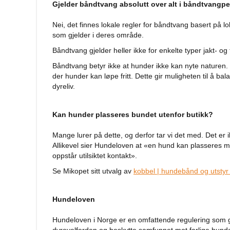
Gjelder båndtvang absolutt over alt i båndtvangp
Fluffy
hundesenger
Nei, det finnes lokale regler for båndtvang basert på
som gjelder i deres område.
Åpne
hundesenger
Båndtvang gjelder heller ikke for enkelte typer jakt- og
Hundemadrass
Båndtvang betyr ikke at hunder ikke kan nyte naturen. 
der hunder kan løpe fritt. Dette gir muligheten til å 
Burmadrasser
dyreliv.
Hundetepper
og
Kan hunder plasseres bundet utenfor butikk?
hundematter
Hundens
Mange lurer på dette, og derfor tar vi det med. Det e
matplass
Allikevel sier Hundeloven at «en hund kan plasseres me
Hundeskåler
oppstår utilsiktet kontakt».
Drikkeflasker
Se Mikopet sitt utvalg av
kobbel | hundebånd og utstyr 
Slow
feeder
Hundeloven
hund
Fôrbeholder
Hundeloven i Norge er en omfattende regulering som gir
og