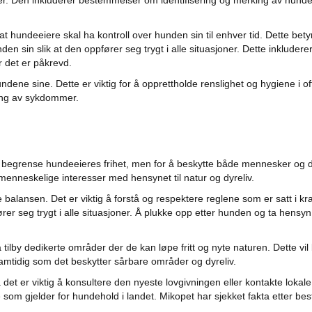
r. Den inkluderer bestemmelser om identifisering og merking av hunde
 hundeeiere skal ha kontroll over hunden sin til enhver tid. Dette bety
en sin slik at den oppfører seg trygt i alle situasjoner. Dette inkludere
 det er påkrevd.
ene sine. Dette er viktig for å opprettholde renslighet og hygiene i of
ning av sykdommer.
å begrense hundeeieres frihet, men for å beskytte både mennesker og d
e menneskelige interesser med hensynet til natur og dyreliv.
e balansen. Det er viktig å forstå og respektere reglene som er satt i kra
rer seg trygt i alle situasjoner. Å plukke opp etter hunden og ta hensyn 
tilby dedikerte områder der de kan løpe fritt og nyte naturen. Dette vil b
amtidig som det beskytter sårbare områder og dyreliv.
å det er viktig å konsultere den nyeste lovgivningen eller kontakte lokale
som gjelder for hundehold i landet. Mikopet har sjekket fakta etter bes