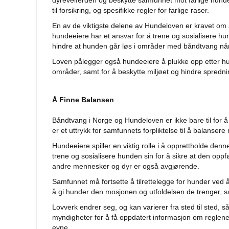
dyrevelferden og beskytte samfunnet mot farlige hunde
annet
til forsikring, og spesifikke regler for farlige raser.
tilbehør
En av de viktigste delene av Hundeloven er kravet om at
Forautomater
hundeeiere har et ansvar for å trene og sosialisere hund
hindre at hunden går løs i områder med båndtvang når
Drikkefontener
Loven pålegger også hundeeiere å plukke opp etter hund
Hundeklær
områder, samt for å beskytte miljøet og hindre spred
Hundedekken
Regndekken
Å Finne Balansen
Hundegensere
Båndtvang i Norge og Hundeloven er ikke bare til for 
Potesokker
er et uttrykk for samfunnets forpliktelse til å balanser
Hundesko
Hundeeiere spiller en viktig rolle i å opprettholde denn
Redningsvester
trene og sosialisere hunden sin for å sikre at den oppfø
andre mennesker og dyr er også avgjørende.
Bandanas
og
Samfunnet må fortsette å tilrettelegge for hunder ved å 
sløyfer
å gi hunder den mosjonen og utfoldelsen de trenger, s
Hundekostymer
Lovverk endrer seg, og kan varierer fra sted til sted, s
myndigheter for å få oppdatert informasjon om reglene 
Hundens
evne.
luftetur