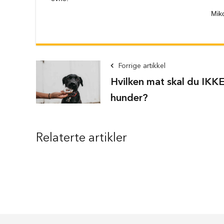
Komplette
Mik
selesett
til
hund
Hundebånd
Klassiske
Forrige artikkel
hundebånd
Hvilken mat skal du IKKE
Elastiske
hunder?
Stållenke
To
håndgrep
Relaterte artikler
Hundetrening
Bånd
til
flere
hunder
Hundeseler
Hundehalsbånd