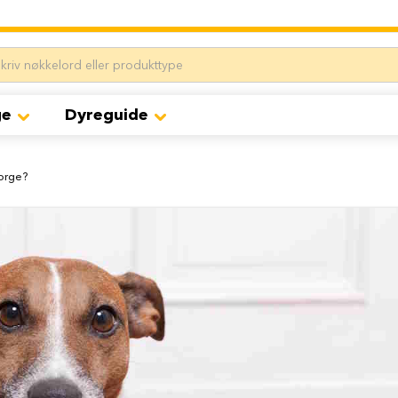
ge
Dyreguide
Norge?