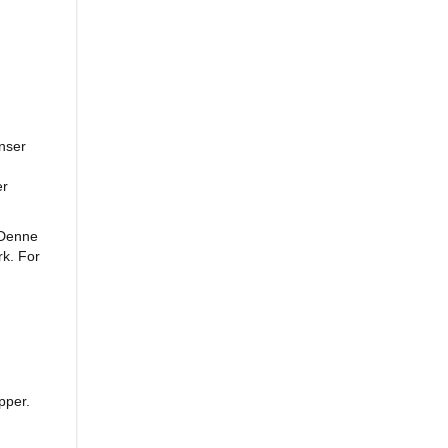
enser
er
 Denne
rk. For
pper.