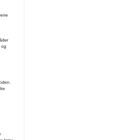
lene
råder
r og
ioden.
kke
e