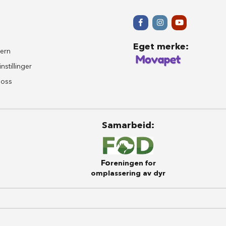
Eget merke
:
ern
nstillinger
 oss
Samarbeid
:
Fo
reningen for
omplassering av dyr