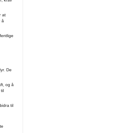
r, krav
r at
r å
fentlige
yr. De
ft, og å
til
idra til
te