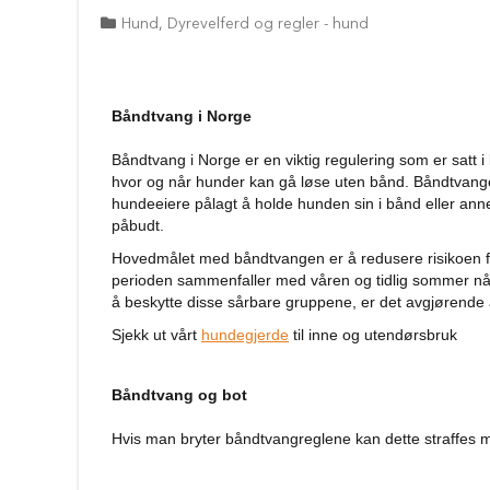
Bilutstyr
Hund
,
Dyrevelferd og regler - hund
Reise
med
hund
Anbefalt
Båndtvang i Norge
reisetilbehør
Bilbur
Båndtvang i Norge er en viktig regulering som er satt 
hund
hvor og når hunder kan gå løse uten bånd. Båndtvangen 
hundeeiere pålagt å holde hunden sin i bånd eller annen
Sikkerhet
påbudt.
i
bilen
Hovedmålet med båndtvangen er å redusere risikoen fo
perioden sammenfaller med våren og tidlig sommer når
Setebeskytter
å beskytte disse sårbare gruppene, er det avgjørende 
Hundevesker
Sjekk ut vårt
hundegjerde
til inne og utendørsbruk
Hundesekker
Hund
Båndtvang og bot
på
fly
Hvis man bryter båndtvangreglene kan dette straffes m
Hundeseng
Hundehuler