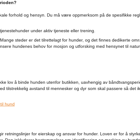
erioden?
 lokale forhold og hensyn. Du må være oppmerksom på de spesifikke reg
 tjenestehunder under aktiv tjeneste eller trening.
Mange steder er det tilrettelagt for hunder, og det finnes dedikerte om
balansere hundenes behov for mosjon og utforsking med hensynet til natu
r ikke lov å binde hunden utenfor butikken, uavhengig av båndtvangsper
d tilstrekkelig avstand til mennesker og dyr som skal passere så det i
til hund
 retningslinjer for eierskap og ansvar for hunder. Loven er for å styrk