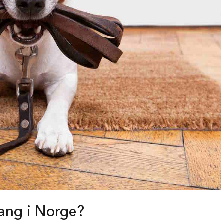
□
vang i Norge?