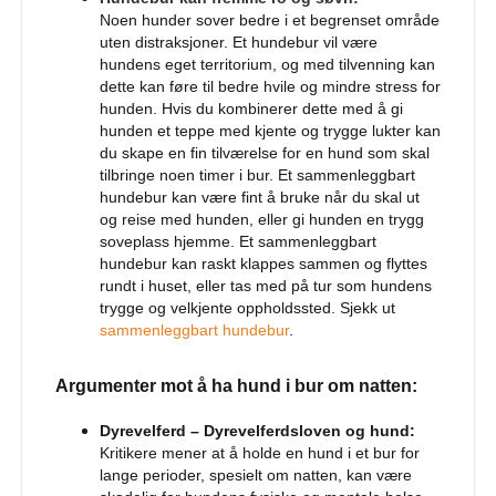
r
Noen hunder sover bedre i et begrenset område
t
uten distraksjoner. Et hundebur vil være
i
hundens eget territorium, og med tilvenning kan
l
dette kan føre til bedre hvile og mindre stress for
h
u
hunden. Hvis du kombinerer dette med å gi
n
hunden et teppe med kjente og trygge lukter kan
d
du skape en fin tilværelse for en hund som skal
tilbringe noen timer i bur. Et sammenleggbart
T
hundebur kan være fint å bruke når du skal ut
y
og reise med hunden, eller gi hunden en trygg
g
soveplass hjemme. Et sammenleggbart
g
hundebur kan raskt klappes sammen og flyttes
e
rundt i huset, eller tas med på tur som hundens
b
trygge og velkjente oppholdssted. Sjekk ut
e
i
sammenleggbart hundebur
.
n
t
Argumenter mot å ha hund i bur om natten:
i
l
h
Dyrevelferd – Dyrevelferdsloven og hund:
u
Kritikere mener at å holde en hund i et bur for
n
lange perioder, spesielt om natten, kan være
d