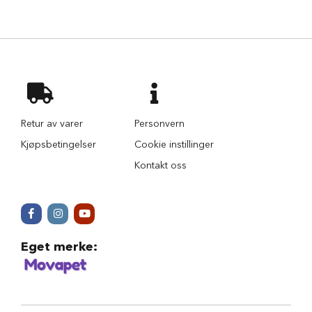
r
t
i
l
h
u
n
d
T
Retur av varer
Personvern
i
Kjøpsbetingelser
Cookie instillinger
l
b
Kontakt oss
e
h
ø
r
t
i
Eget merke
:
l
h
u
n
d
e