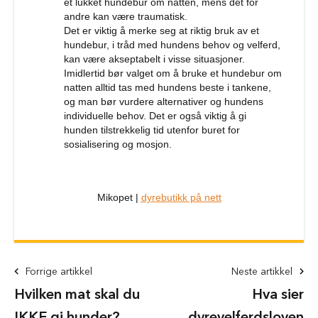
et lukket hundebur om natten, mens det for
H
andre kan være traumatisk.
u
Det er viktig å merke seg at riktig bruk av et
n
hundebur, i tråd med hundens behov og velferd,
d
kan være akseptabelt i visse situasjoner.
e
Imidlertid bør valget om å bruke et hundebur om
b
natten alltid tas med hundens beste i tankene,
u
og man bør vurdere alternativer og hundens
r
t
individuelle behov. Det er også viktig å gi
i
hunden tilstrekkelig tid utenfor buret for
l
sosialisering og mosjon.
b
i
l
Mikopet |
dyrebutikk på nett
S
a
m
m
e
Forrige artikkel
n
Neste artikkel
l
Hvilken mat skal du
Hva sier
e
g
IKKE gi hunder?
dyrevelferdsloven