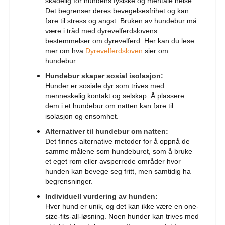
skadelig for hundens fysiske og mentale helse.
Det begrenser deres bevegelsesfrihet og kan
S
føre til stress og angst. Bruken av hundebur må
a
være i tråd med dyrevelferdslovens
l
bestemmelser om dyrevelferd. Her kan du lese
g
mer om hva
Dyrevelferdsloven
sier om
p
å
hundebur.
h
Hundebur skaper sosial isolasjon:
u
Hunder er sosiale dyr som trives med
n
menneskelig kontakt og selskap. Å plassere
d
e
dem i et hundebur om natten kan føre til
m
isolasjon og ensomhet.
a
Alternativer til hundebur om natten:
t
Det finnes alternative metoder for å oppnå de
samme målene som hundeburet, som å bruke
H
u
et eget rom eller avsperrede områder hvor
n
hunden kan bevege seg fritt, men samtidig ha
d
begrensninger.
e
Individuell vurdering av hunden:
b
u
Hver hund er unik, og det kan ikke være en one-
r
size-fits-all-løsning. Noen hunder kan trives med