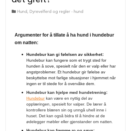
u
n
d
Hund
,
Dyrevelferd og regler - hund
V
å
t
Argumenter for å tillate å ha hund i hundebur
f
om natten:
ô
r
t
Hundebur kan gi følelsen av sikkerhet:
i
Hundebur kan fungere som et trygt sted for
l
hunden å sove, spesielt når den er valp eller har
h
angstproblemer. Et hundebur gir følelse av
u
beskyttelse mot farlige situasjoner i hjemmet når
n
ingen er til stede for å overvåke dem.
d
Hundebur kan hjelpe med hundetrening:
G
Hundebur
kan være en nyttig del av
o
opplæringen, spesielt for valper. De lærer å
d
kontrollere blæren sin og unngå uhell inne i
b
huset. Det kan også bidra til å hindre at de
i
ødelegger møbler eller gjenstander om natten.
t
e
Hundebur kan fremme ro og søvn: