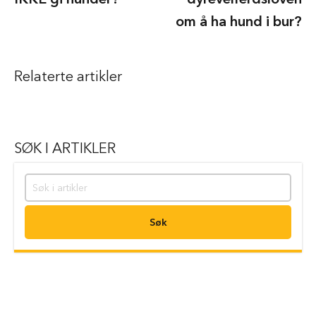
g
b
om å ha hund i bur?
a
r
e
h
Relaterte artikler
u
n
d
e
b
u
SØK I ARTIKLER
r
T
r
a
n
Søk
s
p
o
r
t
b
u