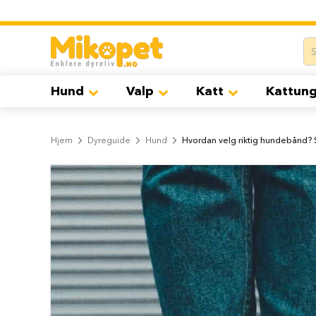
Hund
Hopp
Hundemat
til
Tørrfôr
innhold
til
hund
Hund
Valp
Katt
Kattun
Våtfôr
til
hund
Hjem
Dyreguide
Hund
Hvordan velg riktig hundebånd?
Godbiter
til
hund
Tyggebein
til
hund
Salg
på
hundemat
Hundebur