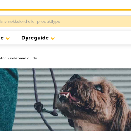
ge
Dyreguide
 Stor hundebånd guide