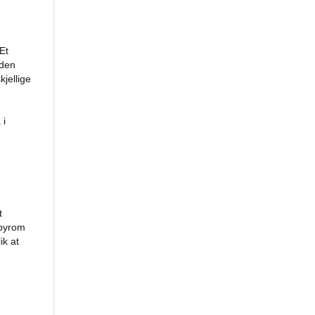
Et
gden
jellige
 i
t
 byrom
ik at