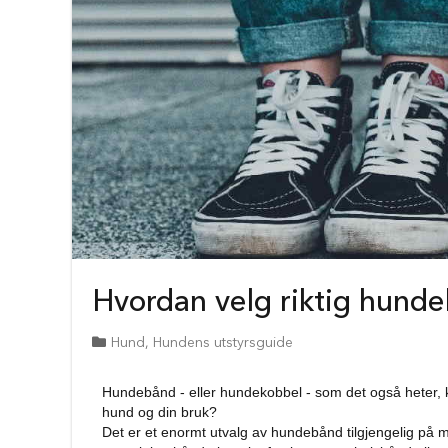
Hundebur
til
bil
Sammenleggbare
hundebur
Transportbur
til
hund
Tilbehør
til
hundebur
Madrass
til
Hvordan velg riktig hund
hundebur
Hundegjerder
Hund
,
Hundens utstyrsguide
Hundegjerder
og
grinder
Hundebånd - eller hundekobbel - som det også heter, ko
hund og din bruk?
Hundehus
Det er et enormt utvalg av hundebånd tilgjengelig på ma