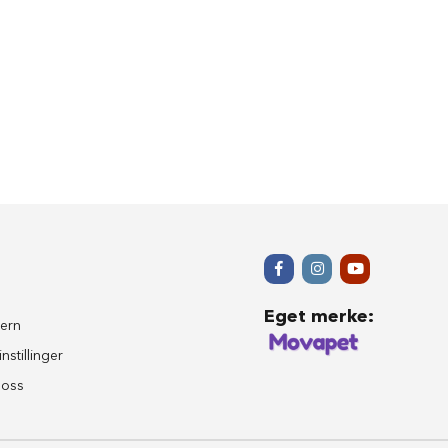
Eget merke
:
ern
nstillinger
 oss