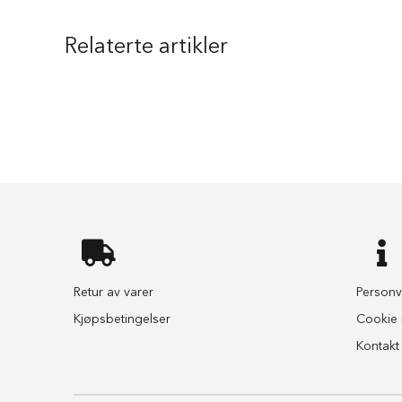
Flexibånd
Relaterte artikler
Led-
halsbånd
og
blink
Magebelte
Løping
of
sykling
Hundeposer
og
dispensere
Bæreseler
Retur av varer
Personv
og
support
Kjøpsbetingelser
Cookie i
Langline
Kontakt
Løpestreng
Friluftsliv