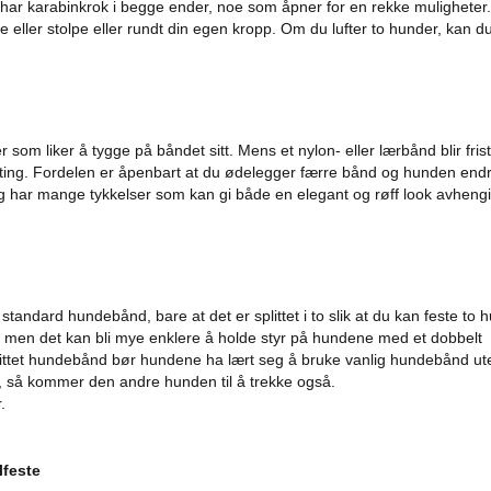
t har karabinkrok i begge ender, noe som åpner for en rekke muligheter
e eller stolpe eller rundt din egen kropp. Om du lufter to hunder, kan du
er som liker å tygge på båndet sitt. Mens et nylon- eller lærbånd blir fri
jetting. Fordelen er åpenbart at du ødelegger færre bånd og hunden end
g har mange tykkelser som kan gi både en elegant og røff look avheng
tandard hundebånd, bare at det er splittet i to slik at du kan feste to h
, men det kan bli mye enklere å holde styr på hundene med et dobbelt
littet hundebånd bør hundene ha lært seg å bruke vanlig hundebånd ut
d, så kommer den andre hunden til å trekke også.
.
lfeste