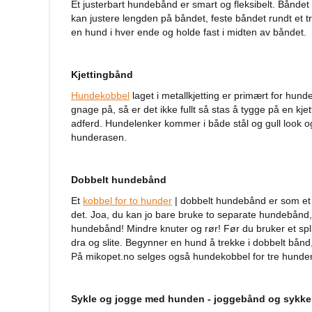
Et justerbart hundebånd er smart og fleksibelt. Bånde
annet
kan justere lengden på båndet, feste båndet rundt et tr
tilbehør
en hund i hver ende og holde fast i midten av båndet.
Forautomater
Drikkefontener
Kjettingbånd
Hundeklær
Hundekobbel
laget i metallkjetting er primært for hund
Hundedekken
gnage på, så er det ikke fullt så stas å tygge på en k
Regndekken
adferd. Hundelenker kommer i både stål og gull look o
hunderasen.
Hundegensere
Potesokker
Dobbelt hundebånd
Hundesko
Et
kobbel for to hunder
| dobbelt hundebånd er som et s
Redningsvester
det. Joa, du kan jo bare bruke to separate hundebånd
Bandanas
hundebånd! Mindre knuter og rør! Før du bruker et sp
og
dra og slite. Begynner en hund å trekke i dobbelt bån
sløyfer
På mikopet.no selges også hundekobbel for tre hunder
Hundekostymer
Hundens
Sykle og jogge med hunden - joggebånd og sykke
luftetur