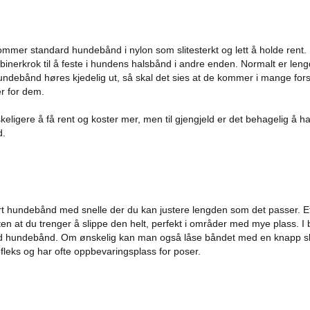
mmer standard hundebånd i nylon som slitesterkt og lett å holde rent. 
nerkrok til å feste i hundens halsbånd i andre enden. Normalt er len
ndebånd høres kjedelig ut, så skal det sies at de kommer i mange forsk
er for dem.
eligere å få rent og koster mer, men til gjengjeld er det behagelig å ha
d.
art hundebånd med snelle der du kan justere lengden som det passer. E
 uten at du trenger å slippe den helt, perfekt i områder med mye plass. I
ard hundebånd. Om ønskelig kan man også låse båndet med en knapp sl
ks og har ofte oppbevaringsplass for poser.