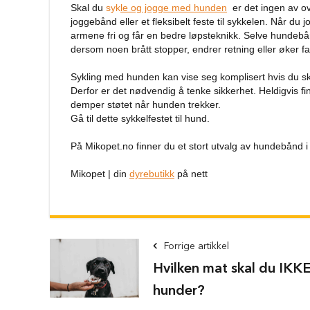
Skal du
syk
le og
jogge med hunden
er det ingen av o
Komplette
joggebånd eller et fleksibelt feste til sykkelen. Når du
selesett
armene fri og får en bedre løpsteknikk. Selve hundebånde
til
dersom noen brått stopper, endrer retning eller øker fa
hund
Hundebånd
Sykling med hunden kan vise seg komplisert hvis du s
Klassiske
Derfor er det nødvendig å tenke sikkerhet. Heldigvis fi
hundebånd
demper støtet når hunden trekker.
Gå til dette sykkelfestet til hund.
Elastiske
Stållenke
På Mikopet.no finner du et stort utvalg av hundebånd i a
To
Mikopet | din
dyrebutikk
på nett
håndgrep
Hundetrening
Bånd
til
Forrige artikkel
flere
hunder
Hvilken mat skal du IKKE
Hundeseler
hunder?
Hundehalsbånd