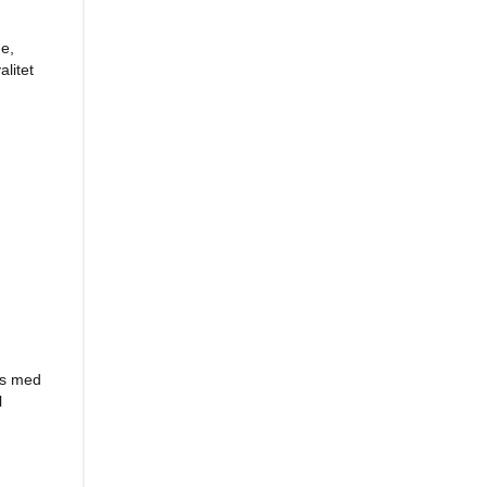
de,
litet
es med
l