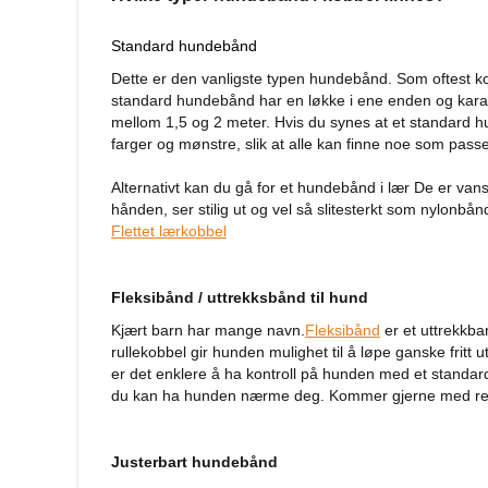
Fluffy
Standard hundebånd
hundesenger
Dette er den vanligste typen hundebånd. Som oftest ko
Åpne
standard hundebånd har en løkke i ene enden og karabi
hundesenger
mellom 1,5 og 2 meter. Hvis du synes at et standard hu
Hundemadrass
farger og mønstre, slik at alle kan finne noe som pass
Burmadrasser
Alternativt kan du gå for et hundebånd i lær De er vansk
Hundetepper
hånden, ser stilig ut og vel så slitesterkt som nylonbån
og
Flettet lærkobbel
hundematter
Hundens
Fleksibånd / uttrekksbånd til hund
matplass
Hundeskåler
Kjært barn har mange navn.
Fleksibånd
er et uttrekkb
rullekobbel gir hunden mulighet til å løpe ganske fritt
Drikkeflasker
er det enklere å ha kontroll på hunden med et stand
Slow
du kan ha hunden nærme deg. Kommer gjerne med refle
feeder
hund
Justerbart hundebånd
Fôrbeholder
og