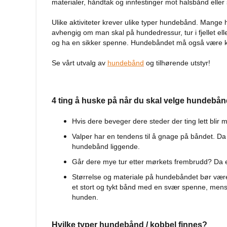
Bilutstyr
materialer, håndtak og innfestinger mot halsbånd eller 
Reise
Ulike aktiviteter krever ulike typer hundebånd. Mange h
med
avhengig om man skal på hundedressur, tur i fjellet el
hund
og ha en sikker spenne. Hundebåndet må også være k
Anbefalt
reisetilbehør
Se vårt utvalg av
hundebånd
og tilhørende utstyr!
Bilbur
hund
Sikkerhet
4 ting å huske på når du skal velge hundebån
i
bilen
Hvis dere beveger dere steder der ting lett blir
Setebeskytter
Valper har en tendens til å gnage på båndet. Da 
hundebånd liggende.
Hundevesker
Går dere mye tur etter mørkets frembrudd? Da er
Hundesekker
Størrelse og materiale på hundebåndet bør være 
Hund
et stort og tykt bånd med en svær spenne, mens e
på
hunden.
fly
Hundeseng
Hundehuler
Hvilke typer hundebånd / kobbel finnes?