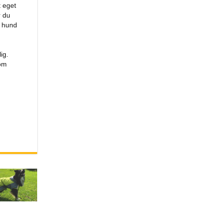
t eget
r du
r hund
ig.
som