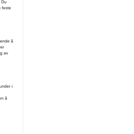
. Du
 feste
stende å
rer
ig av
under i
en å