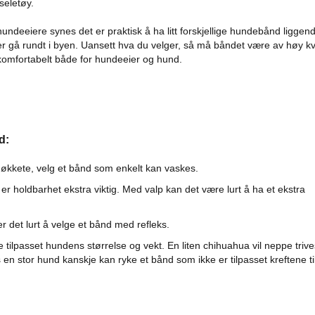
seletøy.
undeeiere synes det er praktisk å ha litt forskjellige hundebånd liggen
ler gå rundt i byen. Uansett hva du velger, så må båndet være av høy kva
omfortabelt både for hundeeier og hund.
d:
 møkkete, velg et bånd som enkelt kan vaskes.
er holdbarhet ekstra viktig. Med valp kan det være lurt å ha et ekstra
 det lurt å velge et bånd med refleks.
tilpasset hundens størrelse og vekt. En liten chihuahua vil neppe triv
n stor hund kanskje kan ryke et bånd som ikke er tilpasset kreftene ti