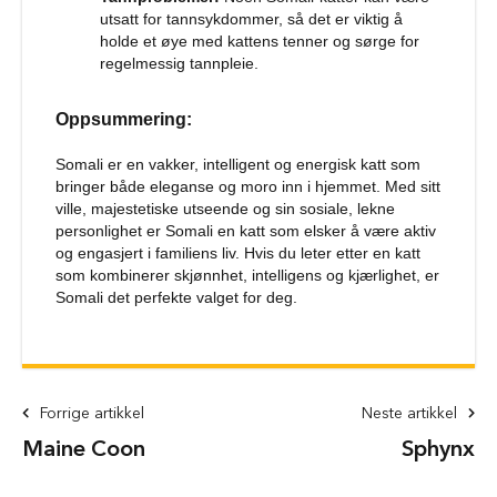
g
utsatt for tannsykdommer, så det er viktig å
g
holde et øye med kattens tenner og sørge for
r
regelmessig tannpleie.
i
n
d
Oppsummering:
e
r
Somali er en vakker, intelligent og energisk katt som
bringer både eleganse og moro inn i hjemmet. Med sitt
H
u
ville, majestetiske utseende og sin sosiale, lekne
n
personlighet er Somali en katt som elsker å være aktiv
d
og engasjert i familiens liv. Hvis du leter etter en katt
e
som kombinerer skjønnhet, intelligens og kjærlighet, er
h
Somali det perfekte valget for deg.
u
s
B
i
l
Forrige artikkel
Neste artikkel
u
Maine Coon
Sphynx
t
s
t