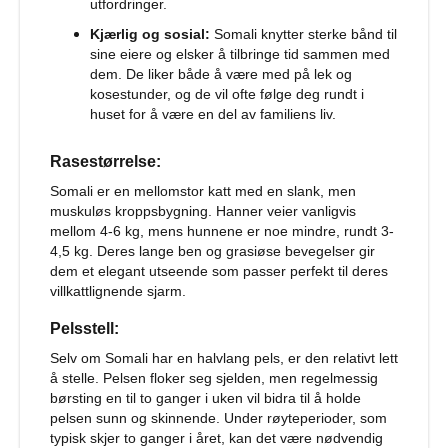
utfordringer.
g
b
Kjærlig og sosial:
Somali knytter sterke bånd til
a
sine eiere og elsker å tilbringe tid sammen med
r
dem. De liker både å være med på lek og
e
kosestunder, og de vil ofte følge deg rundt i
h
u
huset for å være en del av familiens liv.
n
d
Rasestørrelse:
e
b
Somali er en mellomstor katt med en slank, men
u
muskuløs kroppsbygning. Hanner veier vanligvis
r
mellom 4-6 kg, mens hunnene er noe mindre, rundt 3-
4,5 kg. Deres lange ben og grasiøse bevegelser gir
T
dem et elegant utseende som passer perfekt til deres
r
villkattlignende sjarm.
a
n
Pelsstell:
s
p
Selv om Somali har en halvlang pels, er den relativt lett
o
å stelle. Pelsen floker seg sjelden, men regelmessig
r
børsting en til to ganger i uken vil bidra til å holde
t
pelsen sunn og skinnende. Under røyteperioder, som
b
typisk skjer to ganger i året, kan det være nødvendig
u