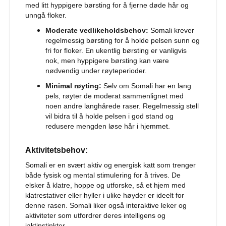
r
med litt hyppigere børsting for å fjerne døde hår og
t
unngå floker.
i
Moderate vedlikeholdsbehov:
Somali krever
l
regelmessig børsting for å holde pelsen sunn og
h
u
fri for floker. En ukentlig børsting er vanligvis
n
nok, men hyppigere børsting kan være
d
nødvendig under røyteperioder.
Minimal røyting:
Selv om Somali har en lang
T
pels, røyter de moderat sammenlignet med
i
l
noen andre langhårede raser. Regelmessig stell
b
vil bidra til å holde pelsen i god stand og
e
redusere mengden løse hår i hjemmet.
h
ø
Aktivitetsbehov:
r
t
Somali er en svært aktiv og energisk katt som trenger
i
både fysisk og mental stimulering for å trives. De
l
elsker å klatre, hoppe og utforske, så et hjem med
h
klatrestativer eller hyller i ulike høyder er ideelt for
u
denne rasen. Somali liker også interaktive leker og
n
d
aktiviteter som utfordrer deres intelligens og
e
jaktinstinkter.