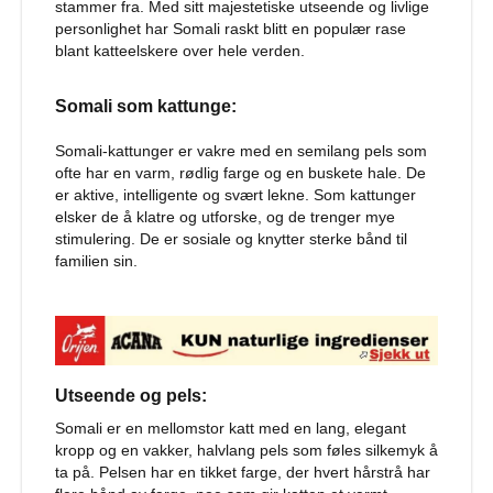
stammer fra. Med sitt majestetiske utseende og livlige
r
t
personlighet har Somali raskt blitt en populær rase
i
blant katteelskere over hele verden.
l
h
Somali som kattunge:
u
n
d
Somali-kattunger er vakre med en semilang pels som
ofte har en varm, rødlig farge og en buskete hale. De
T
er aktive, intelligente og svært lekne. Som kattunger
y
elsker de å klatre og utforske, og de trenger mye
g
stimulering. De er sosiale og knytter sterke bånd til
g
familien sin.
e
b
e
i
n
t
i
Utseende og pels:
l
h
Somali er en mellomstor katt med en lang, elegant
u
kropp og en vakker, halvlang pels som føles silkemyk å
n
ta på. Pelsen har en tikket farge, der hvert hårstrå har
d