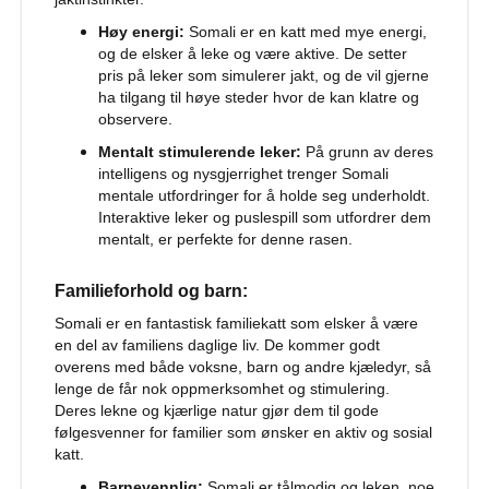
b
Høy energi:
Somali er en katt med mye energi,
u
og de elsker å leke og være aktive. De setter
r
pris på leker som simulerer jakt, og de vil gjerne
M
ha tilgang til høye steder hvor de kan klatre og
a
observere.
d
Mentalt stimulerende leker:
På grunn av deres
r
intelligens og nysgjerrighet trenger Somali
a
s
mentale utfordringer for å holde seg underholdt.
s
Interaktive leker og puslespill som utfordrer dem
t
mentalt, er perfekte for denne rasen.
i
l
Familieforhold og barn:
h
u
Somali er en fantastisk familiekatt som elsker å være
n
en del av familiens daglige liv. De kommer godt
d
overens med både voksne, barn og andre kjæledyr, så
e
lenge de får nok oppmerksomhet og stimulering.
b
u
Deres lekne og kjærlige natur gjør dem til gode
r
følgesvenner for familier som ønsker en aktiv og sosial
katt.
H
Barnevennlig:
Somali er tålmodig og leken, noe