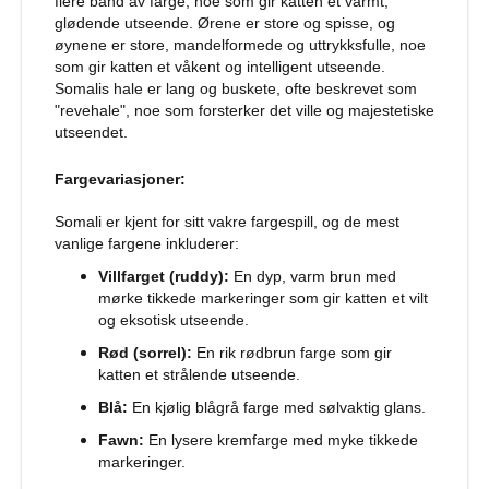
flere bånd av farge, noe som gir katten et varmt,
glødende utseende. Ørene er store og spisse, og
S
øynene er store, mandelformede og uttrykksfulle, noe
a
som gir katten et våkent og intelligent utseende.
l
Somalis hale er lang og buskete, ofte beskrevet som
g
"revehale", noe som forsterker det ville og majestetiske
p
utseendet.
å
h
u
Fargevariasjoner:
n
d
Somali er kjent for sitt vakre fargespill, og de mest
e
vanlige fargene inkluderer:
m
a
Villfarget (ruddy):
En dyp, varm brun med
t
mørke tikkede markeringer som gir katten et vilt
og eksotisk utseende.
H
u
Rød (sorrel):
En rik rødbrun farge som gir
n
katten et strålende utseende.
d
Blå:
En kjølig blågrå farge med sølvaktig glans.
e
b
Fawn:
En lysere kremfarge med myke tikkede
u
markeringer.
r