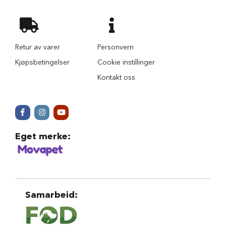
S
i
k
k
e
Retur av varer
Personvern
r
h
Kjøpsbetingelser
Cookie instillinger
e
t
Kontakt oss
i
b
i
l
e
n
Eget merke
:
S
e
t
e
b
Samarbeid
:
e
s
k
y