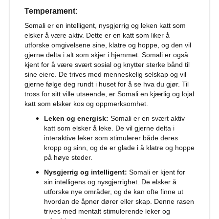
H
Temperament:
u
Somali er en intelligent, nysgjerrig og leken katt som
n
elsker å være aktiv. Dette er en katt som liker å
d
e
utforske omgivelsene sine, klatre og hoppe, og den vil
b
gjerne delta i alt som skjer i hjemmet. Somali er også
u
kjent for å være svært sosial og knytter sterke bånd til
r
sine eiere. De trives med menneskelig selskap og vil
t
gjerne følge deg rundt i huset for å se hva du gjør. Til
i
tross for sitt ville utseende, er Somali en kjærlig og lojal
l
katt som elsker kos og oppmerksomhet.
b
i
Leken og energisk:
Somali er en svært aktiv
l
katt som elsker å leke. De vil gjerne delta i
interaktive leker som stimulerer både deres
S
kropp og sinn, og de er glade i å klatre og hoppe
a
på høye steder.
m
m
Nysgjerrig og intelligent:
Somali er kjent for
e
sin intelligens og nysgjerrighet. De elsker å
n
utforske nye områder, og de kan ofte finne ut
l
hvordan de åpner dører eller skap. Denne rasen
e
trives med mentalt stimulerende leker og
g