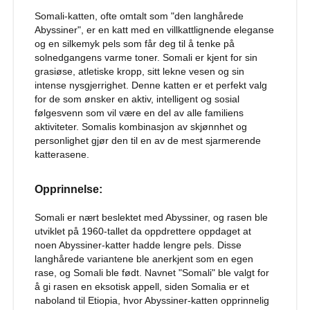
u
n
Somali-katten, ofte omtalt som "den langhårede
d
Abyssiner", er en katt med en villkattlignende eleganse
og en silkemyk pels som får deg til å tenke på
V
solnedgangens varme toner. Somali er kjent for sin
å
grasiøse, atletiske kropp, sitt lekne vesen og sin
t
intense nysgjerrighet. Denne katten er et perfekt valg
f
for de som ønsker en aktiv, intelligent og sosial
ô
følgesvenn som vil være en del av alle familiens
r
aktiviteter. Somalis kombinasjon av skjønnhet og
t
i
personlighet gjør den til en av de mest sjarmerende
l
katterasene.
h
u
Opprinnelse:
n
d
Somali er nært beslektet med Abyssiner, og rasen ble
G
utviklet på 1960-tallet da oppdrettere oppdaget at
o
noen Abyssiner-katter hadde lengre pels. Disse
d
langhårede variantene ble anerkjent som en egen
b
rase, og Somali ble født. Navnet "Somali" ble valgt for
i
å gi rasen en eksotisk appell, siden Somalia er et
t
naboland til Etiopia, hvor Abyssiner-katten opprinnelig
e