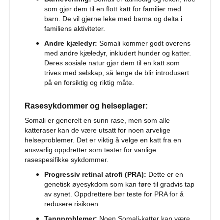
u
som gjør dem til en flott katt for familier med
n
d
barn. De vil gjerne leke med barna og delta i
e
familiens aktiviteter.
g
Andre kjæledyr:
Somali kommer godt overens
j
med andre kjæledyr, inkludert hunder og katter.
e
r
Deres sosiale natur gjør dem til en katt som
d
trives med selskap, så lenge de blir introdusert
e
på en forsiktig og riktig måte.
r
Rasesykdommer og helseplager:
H
u
Somali er generelt en sunn rase, men som alle
n
katteraser kan de være utsatt for noen arvelige
d
helseproblemer. Det er viktig å velge en katt fra en
e
ansvarlig oppdretter som tester for vanlige
g
rasespesifikke sykdommer.
j
e
Progressiv retinal atrofi (PRA):
Dette er en
r
genetisk øyesykdom som kan føre til gradvis tap
d
av synet. Oppdrettere bør teste for PRA for å
e
redusere risikoen.
r
o
Tannproblemer:
Noen Somali-katter kan være