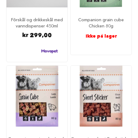
d
e
g
j
Fôrskål og drikkeskål med
Companion grain cube
e
vanndispenser 450ml
Chicken 80g
r
kr 299,00
d
Ikke på lager
e
r
H
u
n
d
e
g
j
e
r
d
e
r
o
g
g