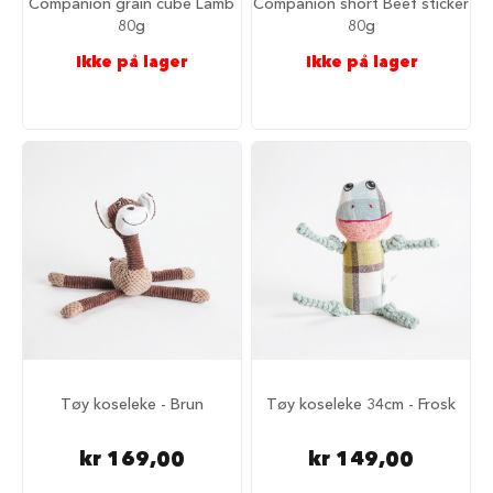
Companion grain cube Lamb
Companion short Beef sticker
r
80g
80g
i
n
Ikke på lager
Ikke på lager
d
e
r
H
u
n
d
e
h
u
s
B
i
l
u
Tøy koseleke - Brun
Tøy koseleke 34cm - Frosk
t
s
t
kr 169,00
kr 149,00
y