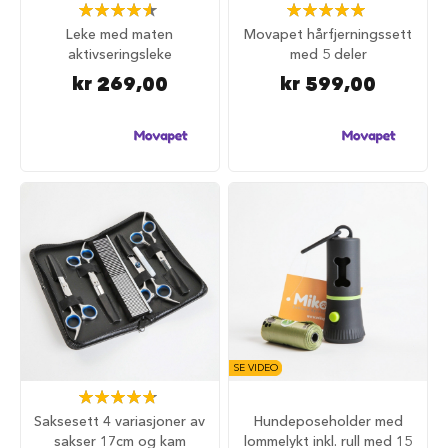
Rating:
Rating:
d
93%
100%
Leke med maten
Movapet hårfjerningssett
V
aktivseringsleke
med 5 deler
å
kr 269,00
kr 599,00
t
f
ô
r
t
i
l
h
u
n
d
G
o
d
b
SE VIDEO
i
t
Rating:
e
96%
Saksesett 4 variasjoner av
Hundeposeholder med
r
sakser 17cm og kam
lommelykt inkl. rull med 15
t