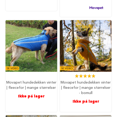
u
n
d
e
b
u
r
t
i
l
b
i
l
S
SE VIDEO
SE VIDEO
a
Rating:
m
100%
Movapet hundedekken vinter
Movapet hundedekken vinter
m
e
| fleecefor | mange størrelser
| fleecefor | mange størrelser
n
- bomull
Ikke på lager
l
Ikke på lager
e
g
g
b