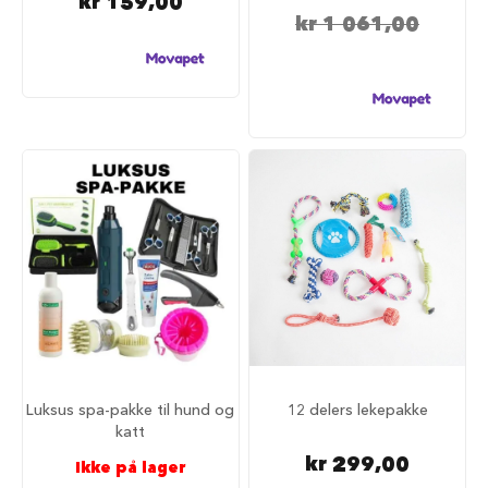
kr 159,00
S
kr 1 061,00
a
l
g
p
å
h
u
n
d
e
m
a
t
H
u
n
d
e
b
Luksus spa-pakke til hund og
12 delers lekepakke
u
katt
r
kr 299,00
Ikke på lager
H