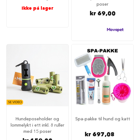
poser
i
Ikke på lager
l
kr 69,00
h
u
n
d
T
y
g
g
e
b
e
i
n
t
i
SE VIDEO
l
h
u
Hundeposeholder og
Spa-pakke til hund og katt
n
lommelykt i ett inkl. 8 ruller
d
med 15 poser
kr 697,08