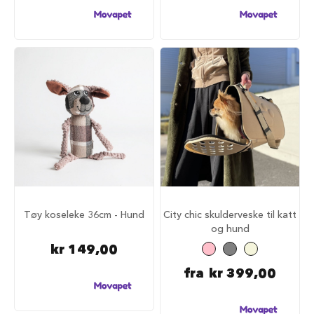
r
R
e
i
s
e
m
e
d
h
u
n
d
A
n
Tøy koseleke 36cm - Hund
City chic skulderveske til katt
b
og hund
e
f
kr 149,00
a
l
fra
kr 399,00
t
r
e