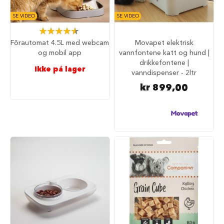
u
r
SE VIDEO
SE VIDEO
M
Rating:
a
93%
Fôrautomat 4.5L med webcam
Movapet elektrisk
d
og mobil app
vannfontene katt og hund |
r
drikkefontene |
a
Ikke på lager
vanndispenser - 2ltr
s
s
kr 899,00
t
i
l
h
u
n
d
e
b
u
r
H
u
n