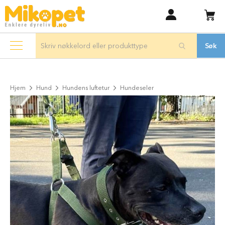
Hopp
Hund
Mi
til
innhold
H
u
Søk
n
d
e
m
a
Hjem
Hund
Hundens luftetur
Hundeseler
t
Gå
til
T
slutten
ø
r
av
r
bildegalleri
f
ô
r
t
i
l
h
u
n