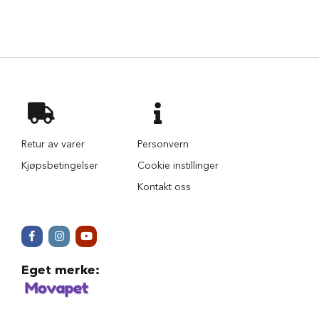
i
l
h
u
n
d
T
y
g
g
Retur av varer
Personvern
e
Kjøpsbetingelser
Cookie instillinger
b
e
Kontakt oss
i
n
t
i
l
h
u
Eget merke
:
n
d