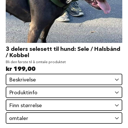
d
V
å
t
f
ô
r
t
Gå
3 delers selesett til hund: Sele / Halsbånd
i
til
/ Kobbel
l
begynnelsen
h
Bli den første til å omtale produktet
av
u
kr 199,00
bildegalleri
n
d
Beskrivelse
G
o
Produktinfo
d
b
Finn størrelse
i
t
e
omtaler
r
t