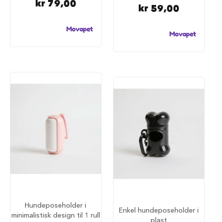
kr 79,00
a
kr 59,00
r
e
h
u
n
d
e
b
u
r
T
r
a
n
s
p
o
r
t
b
u
Hundeposeholder i
Enkel hundeposeholder i
r
minimalistisk design til 1 rull
plast
t