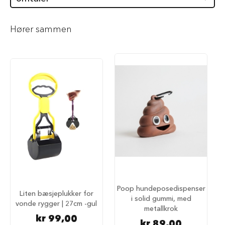
i
l
h
Hører sammen
u
n
d
T
y
g
g
e
b
e
i
n
t
i
l
h
Poop hundeposedispenser
u
Liten bæsjeplukker for
n
i solid gummi, med
vonde rygger | 27cm -gul
d
metallkrok
kr 99,00
kr 89,00