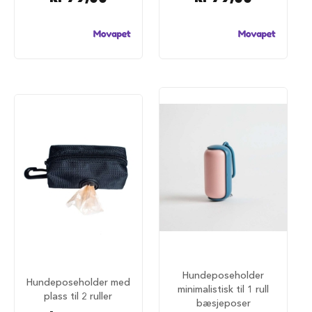
u
n
d
e
b
u
r
t
i
l
b
i
l
S
a
m
m
e
n
l
e
Hundeposeholder
Hundeposeholder med
g
minimalistisk til 1 rull
g
plass til 2 ruller
bæsjeposer
b