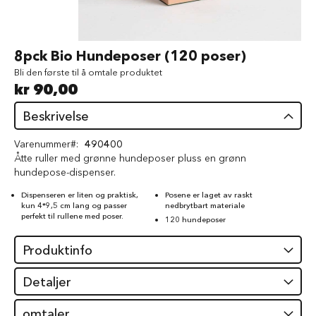
d
V
å
Gå
8pck Bio Hundeposer (120 poser)
t
til
f
Bli den første til å omtale produktet
begynnelsen
ô
kr 90,00
av
r
bildegalleri
t
Beskrivelse
i
l
Varenummer
490400
h
Åtte ruller med grønne hundeposer pluss en grønn
u
hundepose-dispenser.
n
d
Dispenseren er liten og praktisk,
Posene er laget av raskt
kun 4*9,5 cm lang og passer
nedbrytbart materiale
G
perfekt til rullene med poser.
120 hundeposer
o
d
Produktinfo
b
i
t
Detaljer
e
r
omtaler
t