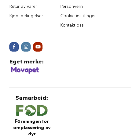
u
r
Retur av varer
Personvern
Kjøpsbetingelser
Cookie instillinger
M
a
Kontakt oss
d
r
a
s
s
t
Eget merke
:
i
l
h
u
n
d
e
Samarbeid
:
b
u
r
Fo
reningen for
H
omplassering av
u
dyr
n