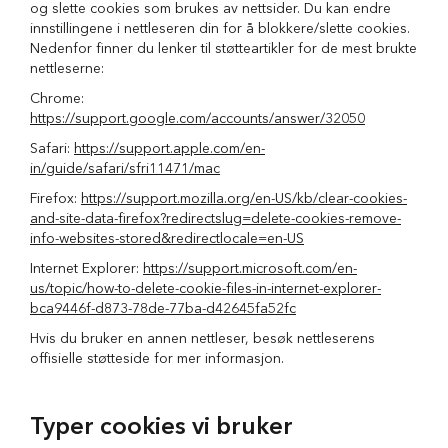
S
og slette cookies som brukes av nettsider. Du kan endre
a
innstillingene i nettleseren din for å blokkere/slette cookies.
l
Nedenfor finner du lenker til støtteartikler for de mest brukte
g
nettleserne:
p
å
Chrome:
h
https://support.google.com/accounts/answer/32050
u
n
Safari:
https://support.apple.com/en-
d
in/guide/safari/sfri11471/mac
e
Firefox:
https://support.mozilla.org/en-US/kb/clear-cookies-
m
and-site-data-firefox?redirectslug=delete-cookies-remove-
a
t
info-websites-stored&redirectlocale=en-US
Internet Explorer:
https://support.microsoft.com/en-
H
us/topic/how-to-delete-cookie-files-in-internet-explorer-
u
bca9446f-d873-78de-77ba-d42645fa52fc
n
d
Hvis du bruker en annen nettleser, besøk nettleserens
e
offisielle støtteside for mer informasjon.
b
u
r
Typer cookies vi bruker
H