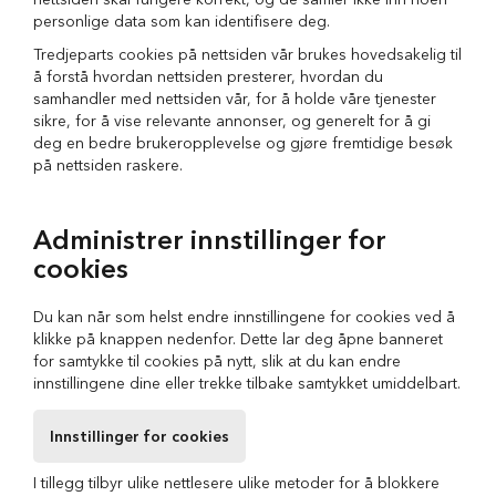
i
personlige data som kan identifisere deg.
l
Tredjeparts cookies på nettsiden vår brukes hovedsakelig til
h
u
å forstå hvordan nettsiden presterer, hvordan du
n
samhandler med nettsiden vår, for å holde våre tjenester
d
sikre, for å vise relevante annonser, og generelt for å gi
deg en bedre brukeropplevelse og gjøre fremtidige besøk
T
på nettsiden raskere.
y
g
g
Administrer innstillinger for
e
b
cookies
e
i
Du kan når som helst endre innstillingene for cookies ved å
n
t
klikke på knappen nedenfor. Dette lar deg åpne banneret
i
for samtykke til cookies på nytt, slik at du kan endre
l
innstillingene dine eller trekke tilbake samtykket umiddelbart.
h
u
Innstillinger for cookies
n
d
I tillegg tilbyr ulike nettlesere ulike metoder for å blokkere