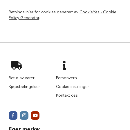
u
n
Retningslinjer for cookies generert av
CookieYes - Cookie
d
Policy Generator
.
e
b
u
r
t
i
l
b
i
l
S
Retur av varer
Personvern
a
Kjøpsbetingelser
Cookie instillinger
m
m
Kontakt oss
e
n
l
e
g
g
b
Eget merke
: