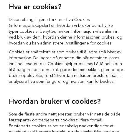
d
Hva er cookies?
V
å
Disse retningslinjene forklarer hva Cookies
t
(informasjonskapsler) er, hvordan vi bruker dem, hvilke
f
typer cookies vi benytter, hvilken informasjon vi samler inn
ô
ved bruk av dem, hvordan denne informasjonen brukes, og
r
hvordan du kan administrere innstillingene for cookies.
t
i
Cookies er små tekstfiler som brukes til å lagre små biter av
l
informasjon. De lagres på enheten din når nettsiden lastes
h
inn i nettleseren din. Cookies hjelper oss med å få nettsiden
u
til å fungere som den skal, gjøre den mer sikker, gi en bedre
n
brukeropplevelse, forstå hvordan nettsiden presterer, samt
d
analysere hva som fungerer og hva som kan forbedres.
G
o
d
Hvordan bruker vi cookies?
b
i
Som de fleste andre netttjenester, bruker vår nettside både
t
førsteparts- og tredjeparts cookies til flere formål.
e
r
Førsteparts cookies er hovedsakelig nødvendige for at
t
nettsiden skal fungere korrekt, og de samler ikke inn noen