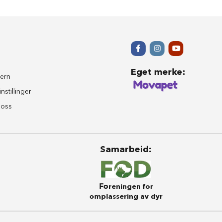
Eget merke
:
ern
nstillinger
 oss
Samarbeid
:
Fo
reningen for
omplassering av dyr