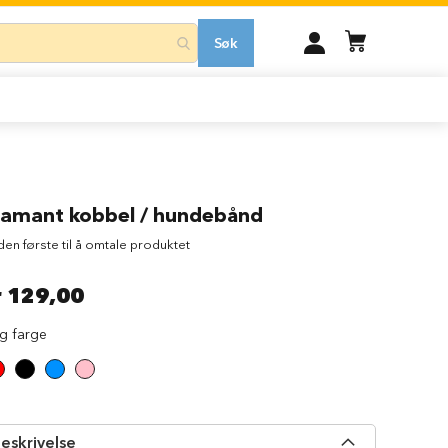
MIN
Søk
KONTO
iamant kobbel / hundebånd
 den første til å omtale produktet
r 129,00
lg farge
eskrivelse