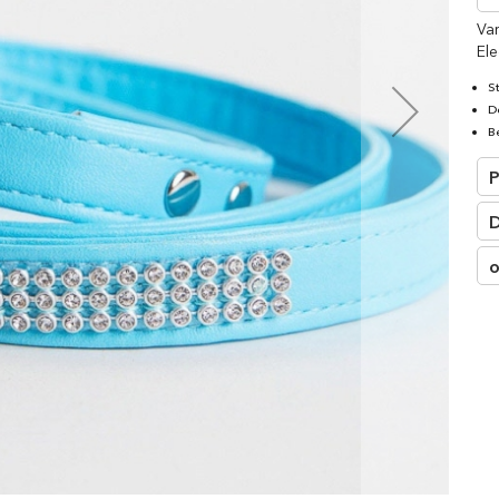
□
Va
Ele
S
D
B
P
D
o