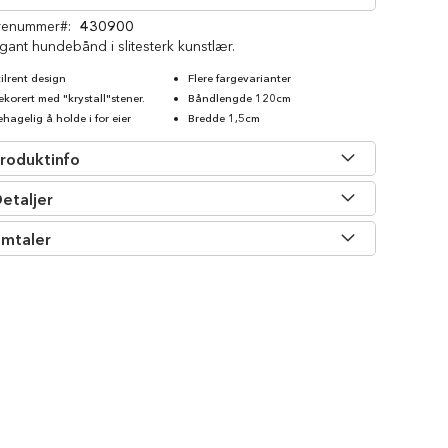
renummer
430900
gant hundebånd i slitesterk kunstlær.
tilrent design
Flere fargevarianter
ekorert med "krystall"stener.
Båndlengde 120cm
ehagelig å holde i for eier
Bredde 1,5cm
roduktinfo
etaljer
mtaler