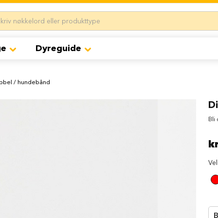
ge
Dyreguide
bbel / hundebånd
D
Bli
k
Ve
B