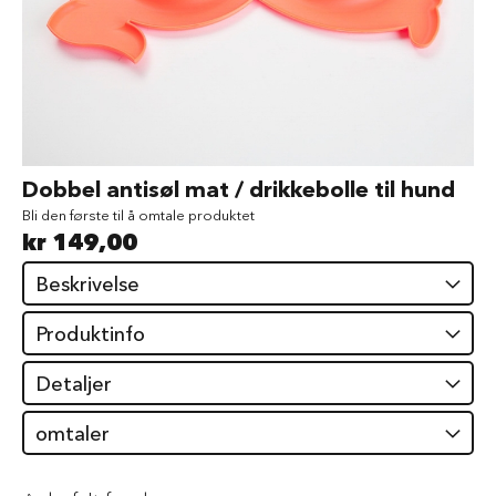
d
V
å
t
f
ô
r
t
Gå
Dobbel antisøl mat / drikkebolle til hund
i
til
l
Bli den første til å omtale produktet
begynnelsen
h
kr 149,00
av
u
bildegalleri
n
Beskrivelse
d
Produktinfo
G
o
d
Detaljer
b
i
omtaler
t
e
r
t