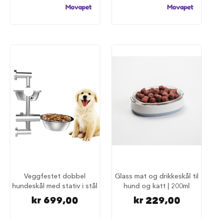
u
r
M
a
d
r
a
s
s
t
i
l
h
u
n
d
e
b
u
Veggfestet dobbel
Glass mat og drikkeskål til
r
hundeskål med stativ i stål
hund og katt | 200ml
H
kr 699,00
kr 229,00
u
n