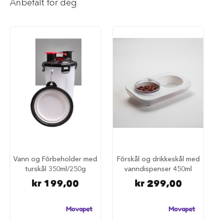
Anbefalt for deg
i
l
h
u
n
d
T
y
g
g
e
b
e
i
n
t
i
Vann og Fôrbeholder med
Fôrskål og drikkeskål med
l
turskål 350ml/250g
vanndispenser 450ml
h
kr 199,00
kr 299,00
u
n
d