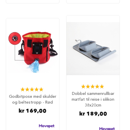
S
a
l
g
p
å
h
u
n
d
e
m
a
t
H
u
Rating:
Rating:
n
100%
Dobbel sammenrullbar
100%
d
Godbitpose med skulder
matfat til reise i silikon
e
og beltestropp - Rød
38x20cm
b
kr 169,00
u
kr 189,00
r
H