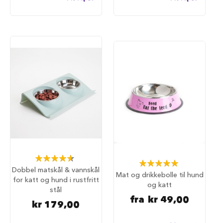
a
r
e
h
u
n
d
e
b
u
r
T
r
a
n
s
Rating:
p
Rating:
93%
o
Dobbel matskål & vannskål
100%
Mat og drikkebolle til hund
r
for katt og hund i rustfritt
og katt
t
stål
b
fra
kr 49,00
kr 179,00
u
r
t