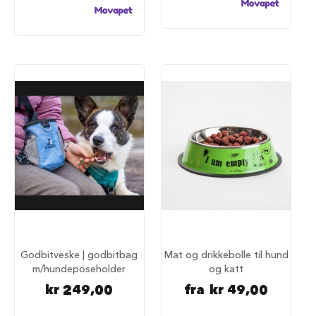
i
l
h
u
n
d
T
i
l
b
e
h
ø
r
t
i
l
h
u
Godbitveske | godbitbag
Mat og drikkebolle til hund
n
m/hundeposeholder
og katt
d
kr 249,00
fra
kr 49,00
e
b