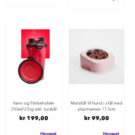
u
n
d
e
b
u
r
t
i
l
b
i
l
S
a
m
m
e
Vann og Fôrbeholder
Matskål til hund i stål med
n
350ml/250g inkl. turskål
plastramme 17.5cm
l
e
kr 199,00
kr 99,00
g
g
b