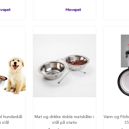
l hundeskål
Mat og drikke doble matskåler i
Vann og Fôrb
i stål
stål på stativ
35