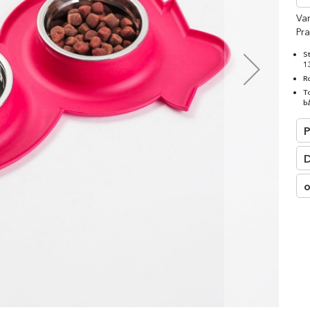
□
Va
Pra
S
1
R
T
b
P
D
o