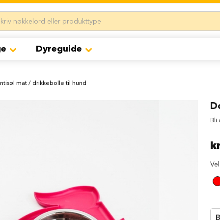
ge
Dyreguide
tisøl mat / drikkebolle til hund
Do
Bli
k
Ve
B