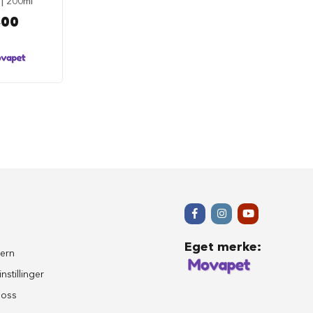
| 200ml
,00
Eget merke
:
ern
nstillinger
 oss