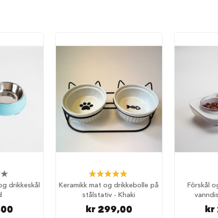
Rating:
100%
g drikkeskål
Keramikk mat og drikkebolle på
Fôrskål o
d
stålstativ - Khaki
vanndi
,00
kr 299,00
kr