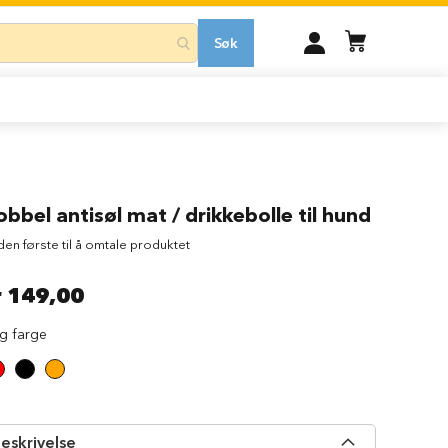
MIN
Søk
KONTO
bbel antisøl mat / drikkebolle til hund
 den første til å omtale produktet
r 149,00
lg farge
eskrivelse