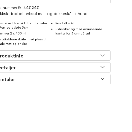
renummer
440240
ktisk dobbel antisøl mat- og drikkeskål til hund.
tørrelse: Hver skål har diameter
Rustfritt stål
3cm og dybde 5cm
Sklisikker og med avrundende
ommer 2 x 400 ml
kanter for å unngå søl
o uttakbare skåler med plass til
åde mat og drikke
roduktinfo
etaljer
mtaler