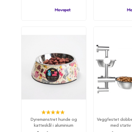
hundesenger
Åpne
hundesenger
Hundemadrass
Burmadrasser
Hundetepper
og
hundematter
Hundens
matplass
Hundeskåler
Drikkeflasker
Slow
feeder
hund
Rating:
Fôrbeholder
100%
Dyremønstret hunde og
Veggfestet dobbe
og
katteskål i aluminium
med stativ 
annet