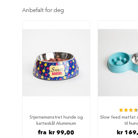
Reise
Gå
med
til
Anbefalt for deg
hund
begynnelsen
Anbefalt
av
reisetilbehør
bildegalleri
Bilbur
hund
Sikkerhet
i
bilen
Setebeskytter
Hundevesker
Hundesekker
Hund
på
Rating:
fly
73%
Stjernemønstret hunde og
Slow feed matfat o
Hundeseng
katteskål Aluminium
til hun
Hundehuler
fra
kr 99,00
kr 169
Fluffy