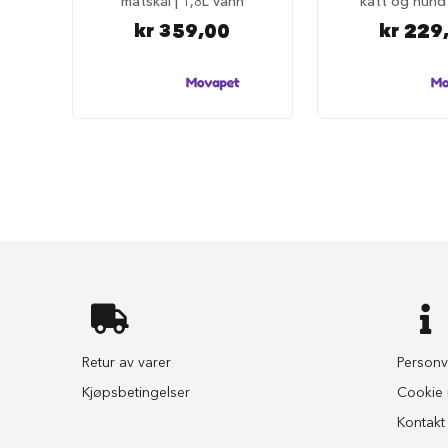
matskål | 1,8L vann
katt og hund 
selesett
til
kr 359,00
kr 229
hund
Hundebånd
Klassiske
hundebånd
Elastiske
Stållenke
To
håndgrep
Hundetrening
Bånd
til
flere
hunder
Retur av varer
Personv
Hundeseler
Kjøpsbetingelser
Cookie i
Hundehalsbånd
Kontakt
Flexibånd