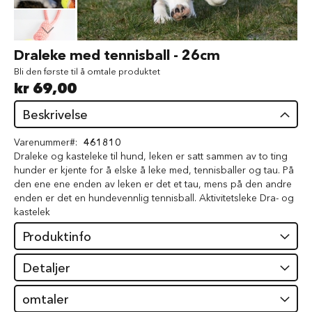
d
V
å
Gå
Draleke med tennisball - 26cm
t
til
f
Bli den første til å omtale produktet
begynnelsen
ô
kr 69,00
av
r
bildegalleri
t
Beskrivelse
i
l
Varenummer
461810
h
Draleke og kasteleke til hund, leken er satt sammen av to ting
u
hunder er kjente for å elske å leke med, tennisballer og tau. På
n
d
den ene ene enden av leken er det et tau, mens på den andre
enden er det en hundevennlig tennisball. Aktivitetsleke Dra- og
G
kastelek
o
d
Produktinfo
b
i
Detaljer
t
e
r
omtaler
t