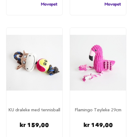
a
r
e
h
u
n
d
e
b
u
r
T
r
a
n
s
p
o
r
KU draleke med tennisball
Flamingo Tøyleke 29cm
t
b
kr 159,00
kr 149,00
u
r
t