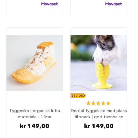
i
l
h
u
n
d
T
i
l
b
e
h
ø
r
t
i
SE VIDEO
l
Rating:
h
100%
Tyggesko i organisk luffa
Dental tyggeleke med plass
u
n
materiale - 15cm
til snack | god tannhelse
d
kr 149,00
kr 149,00
e
b