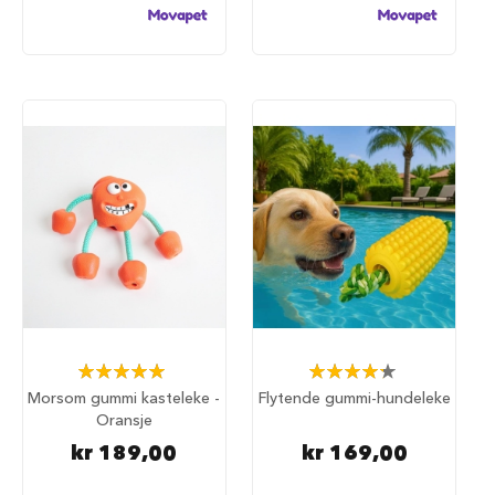
S
a
l
g
p
å
h
u
n
d
e
m
a
t
H
u
n
d
Rating:
Rating:
e
100%
87%
Morsom gummi kasteleke -
Flytende gummi-hundeleke
b
Oransje
u
r
kr 189,00
kr 169,00
H