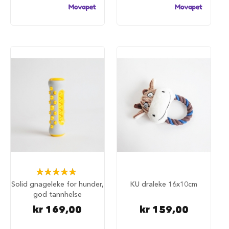
u
n
d
e
b
u
r
t
i
l
b
i
l
S
a
m
m
Rating:
e
100%
n
Solid gnageleke for hunder,
KU draleke 16x10cm
l
god tannhelse
e
g
kr 169,00
kr 159,00
g
b