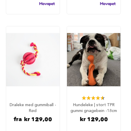
u
r
M
a
d
r
a
s
s
t
i
l
h
u
n
d
e
b
Rating:
u
93%
Draleke med gummiball -
Hundeleke | stort TPR
r
Rød
gummi gnagebein -18cm
H
fra
kr 129,00
kr 129,00
u
n