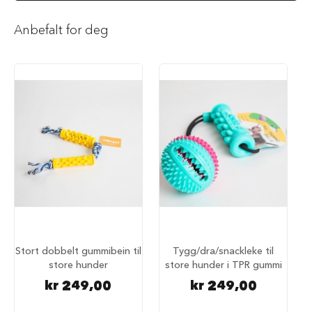
i
l
Anbefalt for deg
h
u
n
d
T
y
g
g
e
b
e
i
n
t
i
l
h
Stort dobbelt gummibein til
Tygg/dra/snackleke til
u
store hunder
store hunder i TPR gummi
n
kr 249,00
kr 249,00
d