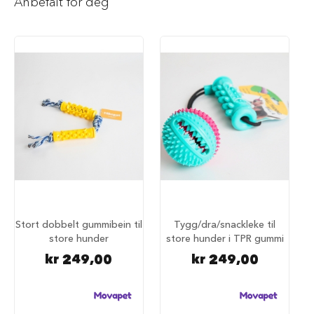
Anbefalt for deg
i
l
h
u
n
d
T
y
g
g
e
b
e
i
n
t
Stort dobbelt gummibein til
Tygg/dra/snackleke til
i
l
store hunder
store hunder i TPR gummi
h
kr 249,00
kr 249,00
u
n
d