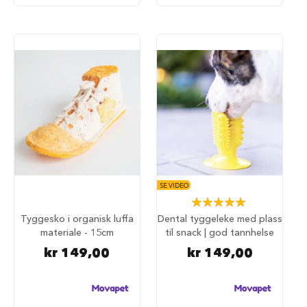
i
l
h
u
n
d
T
i
l
b
e
h
ø
r
SE VIDEO
t
Rating:
i
100%
Tyggesko i organisk luffa
Dental tyggeleke med plass
l
materiale - 15cm
til snack | god tannhelse
h
u
kr 149,00
kr 149,00
n
d
e
b