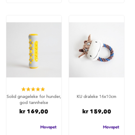
u
n
d
e
b
u
r
t
i
l
b
i
l
S
a
Rating:
m
100%
m
Solid gnageleke for hunder,
KU draleke 16x10cm
e
god tannhelse
n
kr 169,00
kr 159,00
l
e
g
g
b