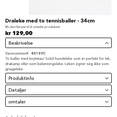
d
V
å
Gå
Draleke med to tennisballer - 34cm
t
til
f
Bli den første til å omtale produktet
begynnelsen
ô
kr 129,00
av
r
bildegalleri
t
Beskrivelse
i
l
Varenummer
461890
h
To baller med knytetau! Solid hundeleke som er perfekt for lek,
u
drakamp eller som belønningsleke. Leken egner seg ikke som
n
d
gnageleke
Produktinfo
G
o
d
Detaljer
b
i
omtaler
t
e
r
t