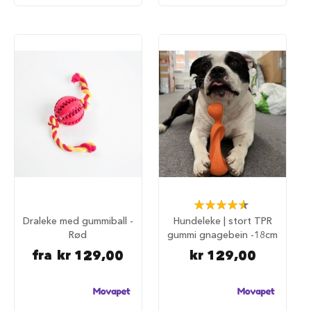
u
r
M
a
d
r
a
s
s
t
i
l
h
u
n
d
Rating:
93%
e
Draleke med gummiball -
Hundeleke | stort TPR
b
Rød
gummi gnagebein -18cm
u
r
fra
kr 129,00
kr 129,00
H
u
n