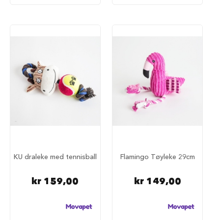
a
r
e
h
u
n
d
e
b
u
r
T
r
a
n
s
KU draleke med tennisball
Flamingo Tøyleke 29cm
p
o
r
kr 159,00
kr 149,00
t
b
u
r
t