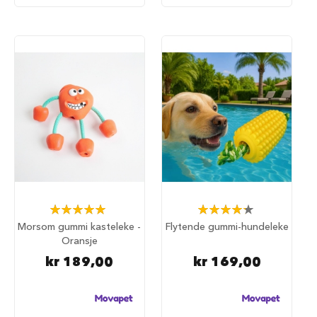
S
a
l
g
p
å
h
u
n
d
e
m
a
t
H
u
Rating:
Rating:
n
100%
87%
Morsom gummi kasteleke -
Flytende gummi-hundeleke
d
Oransje
e
b
kr 189,00
kr 169,00
u
r
H