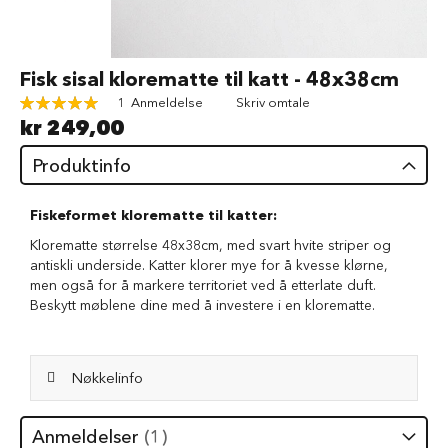
d
V
å
Gå
Fisk sisal klorematte til katt - 48x38cm
t
til
f
Rating:
1
Anmeldelse
Skriv omtale
begynnelsen
ô
100
100
% of
kr 249,00
av
r
bildegalleri
t
Produktinfo
i
l
h
Fiskeformet klorematte til katter:
u
n
Klorematte størrelse 48x38cm, med svart hvite striper og
d
antiskli underside. Katter klorer mye for å kvesse klørne,
men også for å markere territoriet ved å etterlate duft.
G
Beskytt møblene dine med å investere i en klorematte.
o
d
b
i
Nøkkelinfo
t
e
r
Anmeldelser
1
t