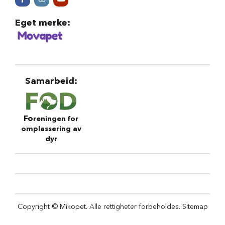
S
a
l
Eget merke
:
g
p
å
h
u
n
Samarbeid
:
d
e
m
a
Fo
t
reningen for
omplassering av
H
dyr
u
n
d
e
b
u
r
Copyright © Mikopet. Alle rettigheter forbeholdes.
Sitemap
H