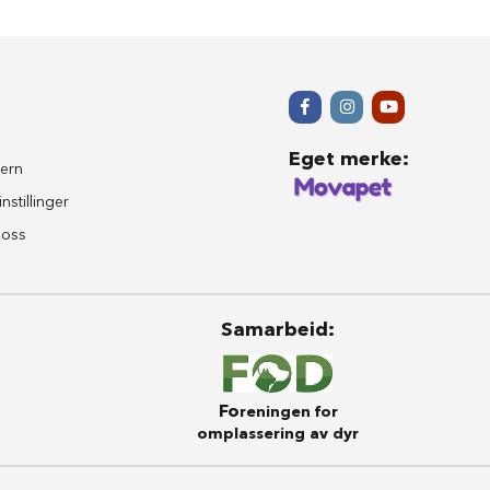
Eget merke
:
ern
nstillinger
 oss
Samarbeid
:
Fo
reningen for
omplassering av dyr