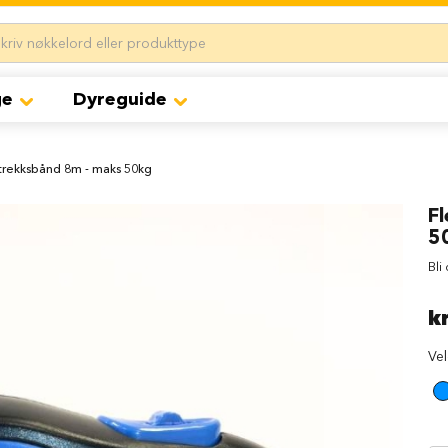
ge
Dyreguide
ttrekksbånd 8m - maks 50kg
F
5
Bli
k
Ve