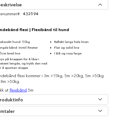
eskrivelse
renummer
432594
ndebånd flexi | Flexibånd til hund
aksvekt hund: 50kg
Reflekt langs hele linen
engde bånd: Inntil 8meter
Flat og solid line
,5cm bred line
I blå og rosa farge
kyv på knappen for å låse i
estemt lengde, og trykk den ned
or å spontan stoppe
ndebånd flexi kommer i 3m >15kg, 5m >20kg, 5m >50kg
 8m >50kg.
kk ut
flexibånd
5m
roduktinfo
mtaler