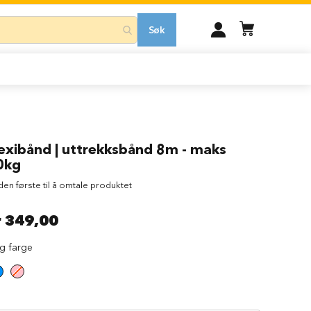
MIN
Søk
KONTO
lexibånd | uttrekksbånd 8m - maks
0kg
 den første til å omtale produktet
r 349,00
lg farge