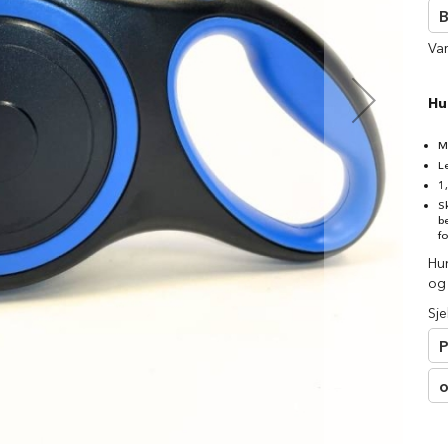
□
B
Va
Hu
M
L
1
S
b
f
Hu
og
Sje
P
o