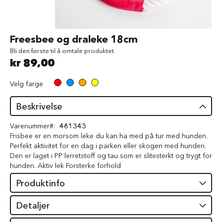
d
V
å
Gå
Freesbee og draleke 18cm
t
til
f
Bli den første til å omtale produktet
begynnelsen
ô
kr 89,00
av
r
bildegalleri
t
Velg farge
i
l
h
Beskrivelse
u
n
Varenummer
461343
d
Frisbee er en morsom leke du kan ha med på tur med hunden.
Perfekt aktivitet for en dag i parken eller skogen med hunden.
G
Den er laget i PP lerretstoff og tau som er slitesterkt og trygt for
o
hunden. Aktiv lek Forsterke forhold
d
b
Produktinfo
i
t
e
Detaljer
r
t