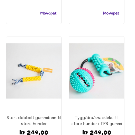
S
a
l
g
p
å
h
u
n
d
e
m
a
t
H
u
n
d
e
b
u
Stort dobbelt gummibein til
Tygg/dra/snackleke til
r
store hunder
store hunder i TPR gummi
kr 249,00
kr 249,00
H