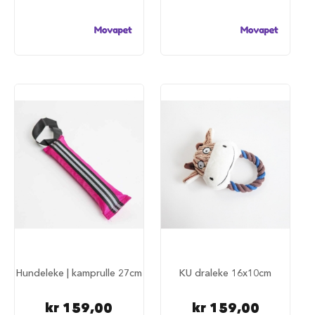
u
r
M
a
d
r
a
s
s
t
i
l
h
u
n
d
e
b
u
r
Hundeleke | kamprulle 27cm
KU draleke 16x10cm
H
u
kr 159,00
kr 159,00
n