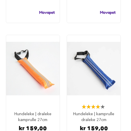
i
l
h
u
n
d
T
i
l
b
e
h
ø
r
t
i
l
h
u
Rating:
n
84%
Hundeleke | draleke
Hundeleke | kamprulle
d
kamprulle 27cm
draleke 27cm
e
b
kr 159,00
kr 159,00