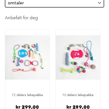
omtaler
i
l
h
u
Anbefalt for deg
n
d
T
y
g
g
e
b
e
i
n
t
i
l
h
u
12 delers lekepakke
10 delers lekepakke
n
d
kr 299,00
kr 289,00