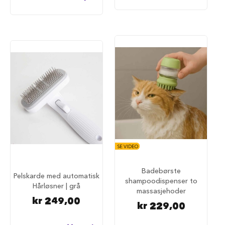
u
n
d
e
b
u
r
t
i
l
b
i
l
S
a
SE VIDEO
m
m
e
Badebørste
Pelskarde med automatisk
n
shampoodispenser to
Hårløsner | grå
l
massasjehoder
e
kr 249,00
g
kr 229,00
g
b