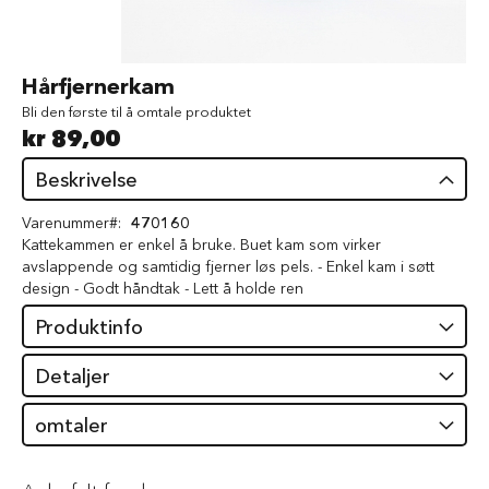
d
V
å
Gå
Hårfjernerkam
t
til
f
Bli den første til å omtale produktet
begynnelsen
ô
kr 89,00
av
r
bildegalleri
t
Beskrivelse
i
l
Varenummer
470160
h
Kattekammen er enkel å bruke. Buet kam som virker
u
avslappende og samtidig fjerner løs pels. - Enkel kam i søtt
n
d
design - Godt håndtak - Lett å holde ren
Produktinfo
G
o
d
Detaljer
b
i
omtaler
t
e
r
t