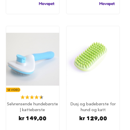
u
r
M
a
d
r
a
s
s
t
i
l
h
u
n
d
e
SE VIDEO
b
Rating:
u
90%
Selvrensende hundebørste
Dusj og badebørste for
r
| kattebørste
hund og katt
H
kr 149,00
kr 129,00
u
n