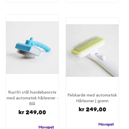
S
a
l
g
p
å
h
u
n
d
e
m
a
t
H
u
n
Rustfri stål hundebøsrste
d
Pelskarde med automatisk
med automatisk hårløsner -
e
Hårløsner | grønn
Blå
b
kr 249,00
u
kr 249,00
r
H