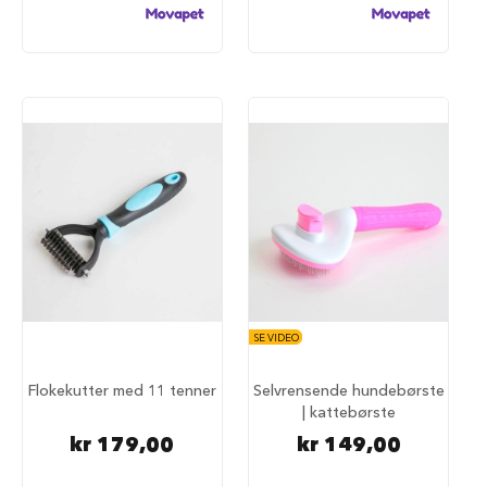
i
l
h
u
n
d
T
i
l
b
e
h
ø
r
t
i
SE VIDEO
l
h
Flokekutter med 11 tenner
Selvrensende hundebørste
u
n
| kattebørste
d
kr 179,00
kr 149,00
e
b