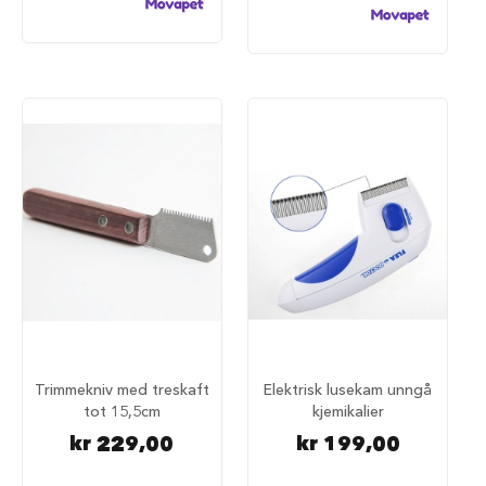
a
r
e
h
u
n
d
e
b
u
r
T
r
a
n
s
p
o
r
Trimmekniv med treskaft
Elektrisk lusekam unngå
t
tot 15,5cm
kjemikalier
b
kr 229,00
kr 199,00
u
r
t