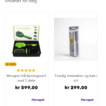
Anbefalt for deg
i
l
h
u
n
d
T
y
g
g
e
b
e
i
SE VIDEO
n
Rating:
t
100%
Movapet hårfjerningssett
Tosidig trimmekniv og kam i
i
l
med 5 deler
ett
h
kr 599,00
kr 299,00
u
n
d