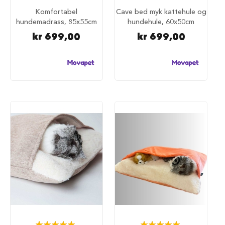
S
a
Komfortabel
Cave bed myk kattehule og
l
hundemadrass, 85x55cm
hundehule, 60x50cm
g
kr 699,00
kr 699,00
p
å
h
u
n
d
e
m
a
t
H
u
n
d
e
b
u
r
H
Rating:
Rating: