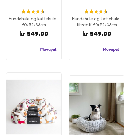
u
r
Rating:
Rating:
93%
91%
M
Hundehule og kattehule -
Hundehule og kattehule i
a
60x52x38cm
filtstoff 60x52x38cm
d
kr 549,00
kr 549,00
r
a
s
s
t
i
l
h
u
n
d
e
b
u
r
H
u
n