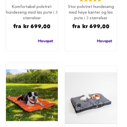
a
100%
Komfortabel polstret
Stor polstret hundeseng
r
hundeseng med løs pute i 3
med høye kanter og løs
e
størrelser
pute i 3 størrelser
h
u
fra
kr 699,00
fra
kr 699,00
n
d
e
b
u
r
T
r
a
n
s
p
o
r
t
b
u
r
t