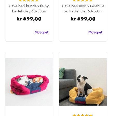
u
100%
100%
Cave bed hundehule og
Cave bed myk hundehule
n
kattehule , 60x50cm
og kattehule, 60x50cm
d
e
kr 699,00
kr 699,00
b
u
r
t
i
l
b
i
l
S
a
m
m
e
n
l
e
g
g
b
Rating: