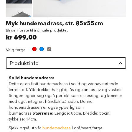
d
V
å
Gå
Myk hundemadrass, str. 85x55cm
t
til
f
Bli den første til å omtale produktet
begynnelsen
ô
kr 699,00
av
r
bildegalleri
t
Velg farge
i
l
h
Produktinfo
u
n
d
Solid hundemadrass:
Dette er en flott hundemadrass i solid og vannavstøtende
G
lerretstoff. Yttertrekket har glidelås og kan tas av og vaskes.
o
Sengen egner seg også perfekt som reiseseng, og kommer
d
med eget integrert håndtak på siden. Denne
b
hundemadrassen er også ypperlig som
i
burmadrass.
Størrelse:
Lengde: 85cm. Bredde: 55cm,
t
tykkelse: 14cm.
e
r
Sjekk også ut vår
hundemadrass
i grå/svart farge
t