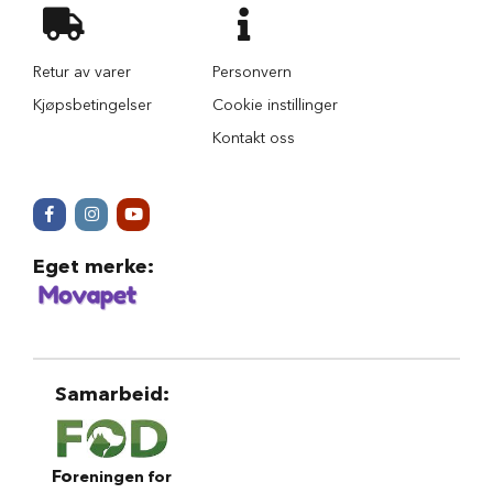
r
i
n
Retur av varer
Personvern
d
e
Kjøpsbetingelser
Cookie instillinger
r
Kontakt oss
H
u
n
d
e
h
Eget merke
:
u
s
B
i
l
Samarbeid
:
u
t
s
t
y
Fo
reningen for