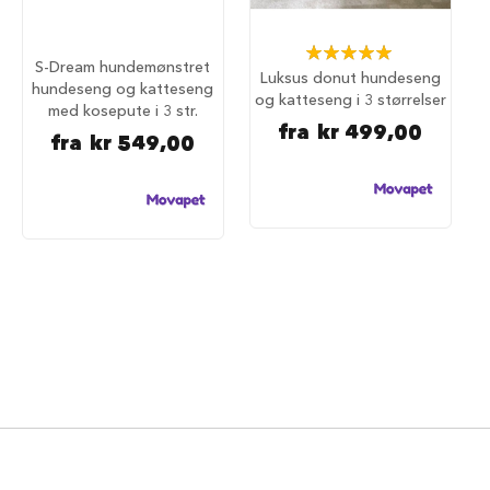
d
e
g
Rating:
S-Dream hundemønstret
j
100%
Luksus donut hundeseng
e
hundeseng og katteseng
og katteseng i 3 størrelser
r
med kosepute i 3 str.
d
fra
kr 499,00
fra
kr 549,00
e
r
H
u
n
d
e
g
j
e
r
d
e
r
o
g
g