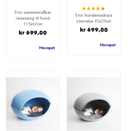
i
Rating:
l
Stor sammenrullbar
93%
h
Stor hundemadrass
reiseseng til hund
u
størrelse 85x55cm
115x67cm
n
kr 699,00
d
kr 699,00
T
i
l
b
e
h
ø
r
t
i
l
h
u
n
d
e
b