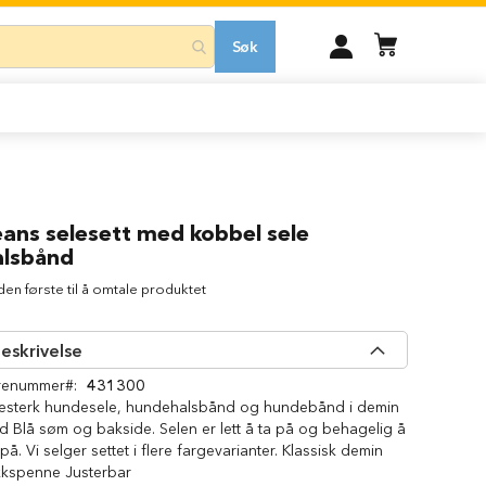
MIN
Søk
KONTO
eans selesett med kobbel sele
alsbånd
 den første til å omtale produktet
eskrivelse
renummer
431300
itesterk hundesele, hundehalsbånd og hundebånd i demin
 Blå søm og bakside. Selen er lett å ta på og behagelig å
på. Vi selger settet i flere fargevarianter. Klassisk demin
ikkspenne Justerbar