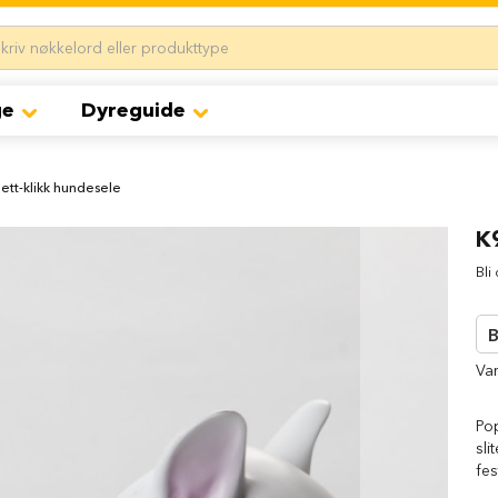
ge
Dyreguide
ett-klikk hundesele
K
Bli
B
Va
Pop
sli
fes