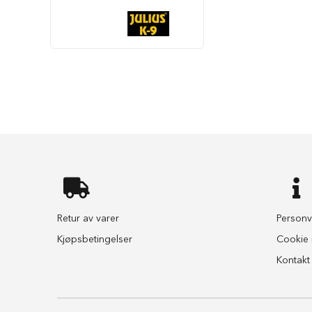
hundesenger
Åpne
hundesenger
Hundemadrass
Burmadrasser
Hundetepper
og
hundematter
Hundens
matplass
Hundeskåler
Drikkeflasker
Retur av varer
Personv
Slow
Kjøpsbetingelser
Cookie i
feeder
hund
Kontakt
Fôrbeholder
og
annet