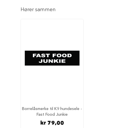
Reise
Gå
med
til
Hører sammen
hund
begynnelsen
Anbefalt
av
reisetilbehør
bildegalleri
Bilbur
hund
Sikkerhet
i
bilen
Setebeskytter
Hundevesker
Hundesekker
Hund
på
fly
Borrelåsmerke til K9 hundesele -
Hundeseng
Fast Food Junkie
Hundehuler
kr 79,00
Fluffy