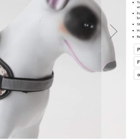
□
T
e
F
b
S
H
Re
P
F
o