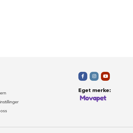
Eget merke
:
ern
nstillinger
 oss