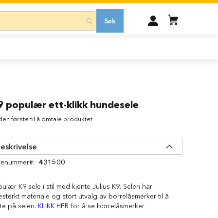
MIN
Søk
KONTO
9 populær ett-klikk hundesele
 den første til å omtale produktet
eskrivelse
renummer
431500
ulær K9 sele i stil med kjente Julius K9. Selen har
testerkt materiale og stort utvalg av borrelåsmerker til å
te på selen.
KLIKK HER
for å se borrelåsmerker