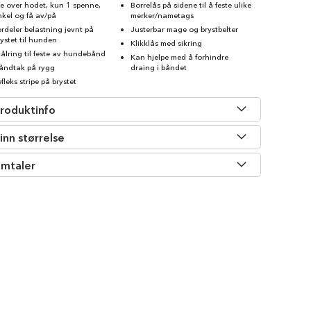
re over hodet, kun 1 spenne,
Borrelås på sidene til å feste ulike
nkel og få av/på
merker/nametags
ordeler belastning jevnt på
Justerbar mage og brystbelter
rystet til hunden
Klikklås med sikring
tålring til feste av hundebånd
Kan hjelpe med å forhindre
åndtak på rygg
draing i båndet
fleks stripe på brystet
roduktinfo
inn størrelse
mtaler