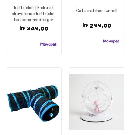
i
katteleker | Elektrisk
l
Cat scratcher tunnell
aktiverende katteleke,
h
batterier medfølger
u
kr 299,00
n
kr 349,00
d
T
i
l
b
e
h
ø
r
t
i
l
h
u
n
d
e
b