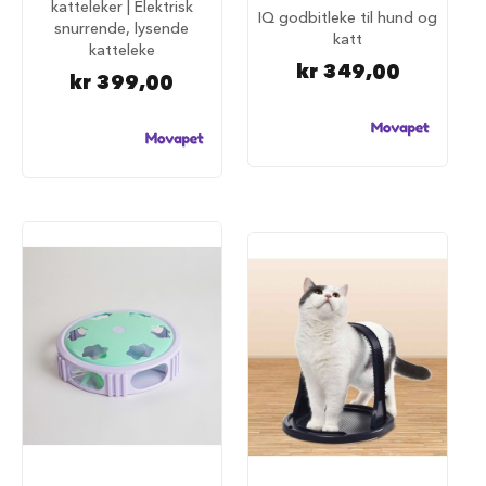
katteleker | Elektrisk
100%
a
IQ godbitleke til hund og
snurrende, lysende
r
katt
katteleke
e
kr 349,00
h
kr 399,00
u
n
d
e
b
u
r
T
r
a
n
s
p
o
r
t
b
u
r
t