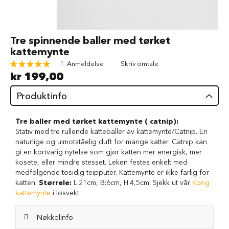
d
V
å
Gå
Tre spinnende baller med tørket
t
til
kattemynte
f
begynnelsen
ô
Rating:
1
Anmeldelse
Skriv omtale
av
r
100
100
% of
kr 199,00
bildegalleri
t
i
Produktinfo
l
h
u
Tre baller med tørket kattemynte ( catnip):
n
Stativ med tre rullende katteballer av kattemynte/Catnip. En
d
naturlige og uimotståelig duft for mange katter. Catnip kan
gi en kortvarig nytelse som gjør katten mer energisk, mer
G
kosete, eller mindre stesset. Leken festes enkelt med
o
d
medfølgende tosidig teipputer. Kattemynte er ikke farlig for
b
katten.
Størrele:
L:21cm, B:6cm, H:4,5cm. Sjekk ut vår
Kong
i
kattemynte
i løsvekt
t
e
Nøkkelinfo
r
t