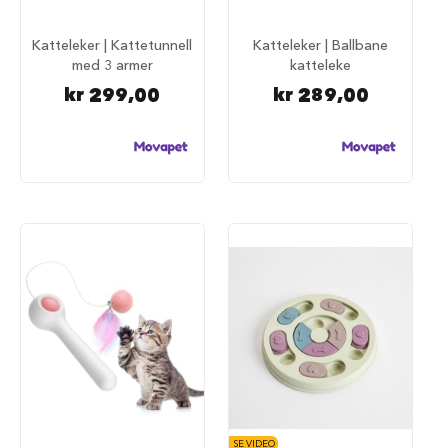
u
r
Katteleker | Kattetunnell
Katteleker | Ballbane
M
med 3 armer
katteleke
a
kr 299,00
kr 289,00
d
r
a
s
s
t
i
l
h
u
n
d
e
b
u
r
H
u
n
SE VIDEO