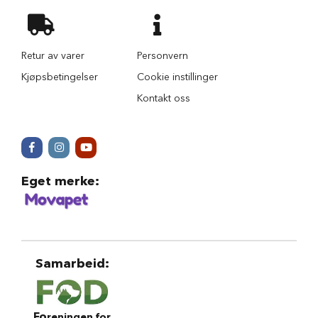
r
i
n
d
Retur av varer
Personvern
e
r
Kjøpsbetingelser
Cookie instillinger
Kontakt oss
H
u
n
d
e
h
u
Eget merke
:
s
B
i
l
u
Samarbeid
:
t
s
t
y
Fo
reningen for