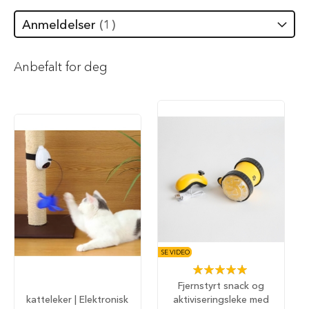
i
l
Anmeldelser
1
h
u
n
Anbefalt for deg
d
T
y
g
g
e
b
e
i
n
t
i
l
h
SE VIDEO
u
Rating:
n
100%
d
Fjernstyrt snack og
katteleker | Elektronisk
aktiviseringsleke med