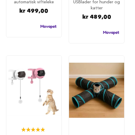
S
automatisk vifteleke
USBlader for hunder og
a
katter
kr 499,00
l
kr 489,00
g
p
å
h
u
n
d
e
m
a
t
H
u
n
d
e
b
u
r
Rating:
H
100%