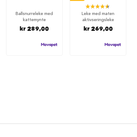
d
Rating:
e
93%
g
Ballsnurreleke med
Leke med maten
j
kattemynte
aktivseringsleke
e
kr 289,00
kr 269,00
r
d
e
r
H
u
n
d
e
g
j
e
r
d
e
r
o
g
g