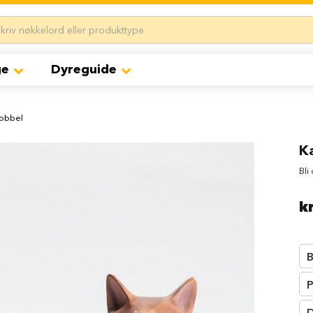
ge
Dyreguide
kobbel
K
Bli
k
B
P
D