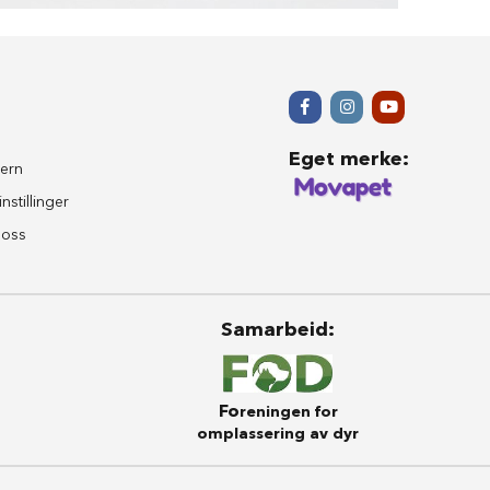
Eget merke
:
ern
nstillinger
 oss
Samarbeid
:
Fo
reningen for
omplassering av dyr