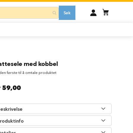
MIN
Søk
KONTO
attesele med kobbel
 den første til å omtale produktet
r 59,00
eskrivelse
roduktinfo
etaljer