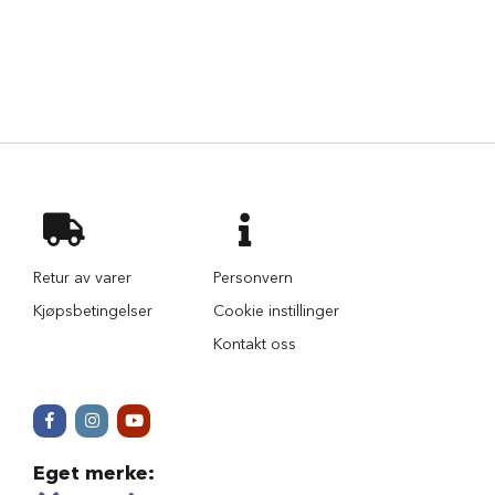
i
l
h
u
n
d
T
y
g
g
e
b
e
Retur av varer
Personvern
i
Kjøpsbetingelser
Cookie instillinger
n
t
Kontakt oss
i
l
h
u
n
d
Eget merke
: