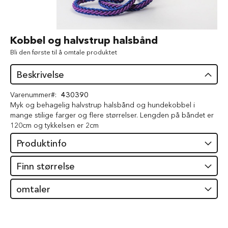
d
V
å
Gå
Kobbel og halvstrup halsbånd
t
til
f
Bli den første til å omtale produktet
begynnelsen
ô
av
r
Beskrivelse
bildegalleri
t
i
Varenummer
430390
l
Myk og behagelig halvstrup halsbånd og hundekobbel i
h
mange stilige farger og flere størrelser. Lengden på båndet er
u
n
120cm og tykkelsen er 2cm
d
Produktinfo
G
o
Finn størrelse
d
b
omtaler
i
t
e
r
t