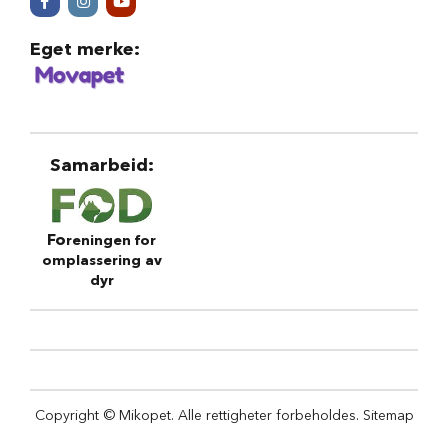
S
a
l
Eget merke
:
g
p
å
h
u
n
Samarbeid
:
d
e
m
a
t
Fo
reningen for
omplassering av
H
dyr
u
n
d
e
b
u
r
Copyright © Mikopet. Alle rettigheter forbeholdes.
Sitemap
H