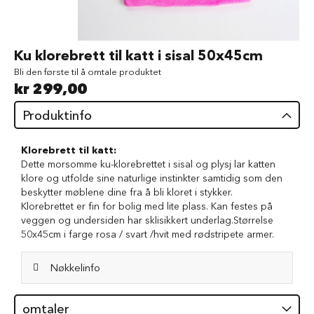
d
V
å
Gå
Ku klorebrett til katt i sisal 50x45cm
t
til
f
Bli den første til å omtale produktet
begynnelsen
ô
kr 299,00
av
r
bildegalleri
t
Produktinfo
i
l
h
Klorebrett til katt:
u
Dette morsomme ku-klorebrettet i sisal og plysj lar katten
n
klore og utfolde sine naturlige instinkter samtidig som den
d
beskytter møblene dine fra å bli kloret i stykker.
Klorebrettet er fin for bolig med lite plass. Kan festes på
G
veggen og undersiden har sklisikkert underlag.Størrelse
o
50x45cm i farge rosa / svart /hvit med rødstripete armer.
d
b
i
Nøkkelinfo
t
e
r
omtaler
t