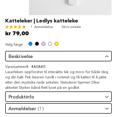
d
V
å
Gå
Katteleker | Ledlys katteleke
t
til
f
Rating:
1
Anmeldelse
Skriv omtale
begynnelsen
ô
93
100
% of
kr 79,00
av
r
bildegalleri
t
Velg farge
i
l
h
Beskrivelse
u
n
Varenummer
460680
d
Laserleken oppfordrer til interaktiv lek og moro for både deg
og din katt. Pek laseren rundt i rommet og få katten til å jakte
G
etter den mystiske røde sirkelen. Stimulerer hjernen Øker
o
aktivitet Styrker bånd Rett lyset på en godbit
d
b
Produktinfo
i
t
e
Anmeldelser
1
r
t