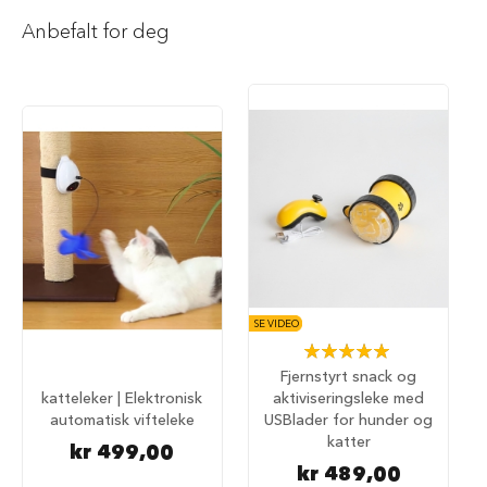
i
Anbefalt for deg
l
h
u
n
d
T
y
g
g
e
b
e
i
n
SE VIDEO
t
Rating:
i
100%
l
Fjernstyrt snack og
h
katteleker | Elektronisk
aktiviseringsleke med
u
automatisk vifteleke
USBlader for hunder og
n
katter
d
kr 499,00
kr 489,00