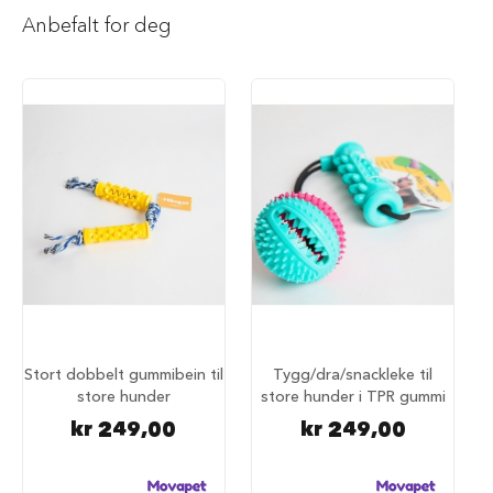
i
Anbefalt for deg
l
h
u
n
d
T
y
g
g
e
b
e
i
n
t
i
l
Stort dobbelt gummibein til
Tygg/dra/snackleke til
h
store hunder
store hunder i TPR gummi
u
kr 249,00
kr 249,00
n
d