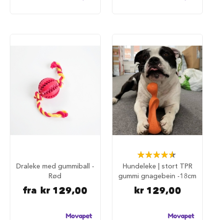
u
r
M
a
d
r
a
s
s
t
i
l
h
u
n
d
e
Rating:
b
93%
Draleke med gummiball -
Hundeleke | stort TPR
u
Rød
gummi gnagebein -18cm
r
fra
kr 129,00
kr 129,00
H
u
n