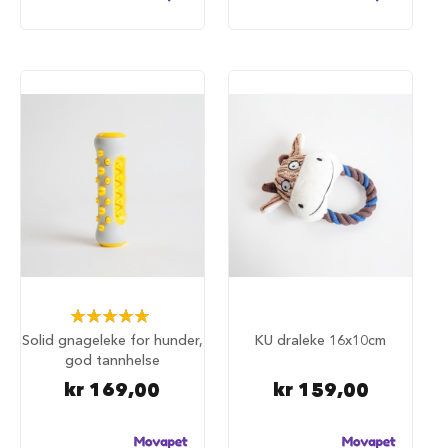
u
n
d
e
b
u
r
t
i
l
b
i
l
S
a
m
Rating:
m
100%
e
Solid gnageleke for hunder,
KU draleke 16x10cm
n
god tannhelse
l
kr 169,00
kr 159,00
e
g
g
b