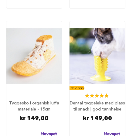
i
l
h
u
n
d
T
i
l
b
e
h
ø
r
t
SE VIDEO
i
Rating:
l
100%
Tyggesko i organisk luffa
Dental tyggeleke med plass
h
materiale - 15cm
til snack | god tannhelse
u
n
kr 149,00
kr 149,00
d
e
b