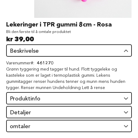
d
V
å
Gå
Lekeringer i TPR gummi 8cm - Rosa
t
til
f
Bli den første til å omtale produktet
begynnelsen
ô
kr 39,00
av
r
bildegalleri
t
Beskrivelse
i
l
Varenummer
461270
h
Grønn tyggering med tagger til hund. Flott tyggeleke og
u
kasteleke som er laget i termoplastisk gummi. Lekens
n
d
gummitagger renser hundens tenner og munn mens hunden
tygger. Renser munnen Undeholdning Lett å rense
G
Produktinfo
o
d
b
Detaljer
i
t
omtaler
e
r
t