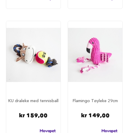
a
r
e
h
u
n
d
e
b
u
r
T
r
a
n
s
p
o
KU draleke med tennisball
Flamingo Tøyleke 29cm
r
t
kr 159,00
kr 149,00
b
u
r
t