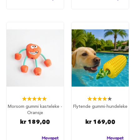
S
a
l
g
p
å
h
u
n
d
e
m
a
t
H
u
n
Rating:
Rating:
d
100%
87%
Morsom gummi kasteleke -
Flytende gummi-hundeleke
e
Oransje
b
u
kr 189,00
kr 169,00
r
H