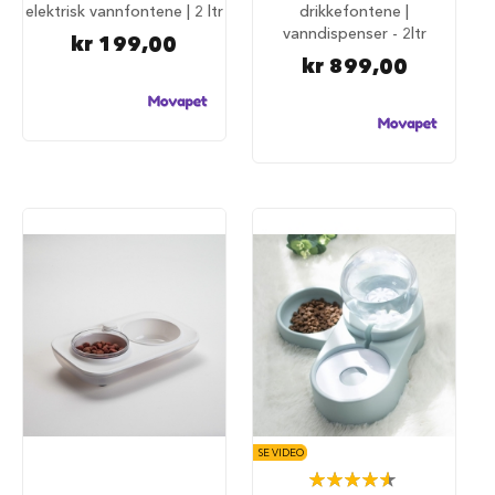
u
elektrisk vannfontene | 2 ltr
drikkefontene |
n
vanndispenser - 2ltr
kr 199,00
d
kr 899,00
e
b
u
r
t
i
l
b
i
l
S
a
m
m
e
n
l
e
g
SE VIDEO
g
Rating:
b