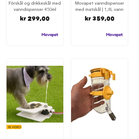
93%
Fôrskål og drikkeskål med
Movapet vanndispenser
a
vanndispenser 450ml
med matskål | 1,8L vann
r
e
kr 299,00
kr 359,00
h
u
n
d
e
b
u
r
T
r
a
n
s
p
o
r
t
b
u
SE VIDEO
r
t