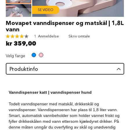
d
SE VIDEO
V
å
Gå
Movapet vanndispenser og matskål | 1,8L
t
til
vann
f
begynnelsen
ô
Rating:
1
Anmeldelse
Skriv omtale
av
r
80
100
% of
kr 359,00
bildegalleri
t
i
l
Velg farge
h
u
Produktinfo
n
d
G
o
Vanndispenser katt | vanndispenser hund
d
b
Todelt vanndispenser med matskål, drikkeskål og
i
vanndispenser. Vanndispenseren har plass til 1,8 liter vann.
t
Smart, automatisk vannbeholder som holder vannet friskt og
e
fyller drikkeskålen med vann ettersom kjæledyret drikker. På
r
denne måten unngår du overfylling av skål og unødvendig
t