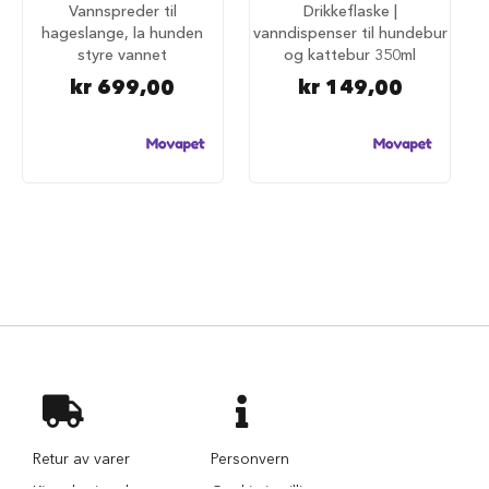
Vannspreder til
Drikkeflaske |
i
hageslange, la hunden
vanndispenser til hundebur
l
styre vannet
og kattebur 350ml
h
u
kr 699,00
kr 149,00
n
d
T
i
l
b
e
h
ø
r
t
i
l
h
u
n
d
e
Retur av varer
Personvern
b