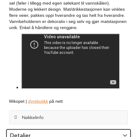
søl (føler i tillegg med egen sølekant til vannskålen).
i
Moderne og lekkert design. Mat/drikkestasjonen kan vinkles
l
h
flere veier, pakkes oppi hverandre og tas helt fra hverandre.
u
Vannbeholderen er dekorativ i seg selv og gjør matstasjonen
n
unik. Enkel å håndtere og rengjøre.
d
T
y
g
g
e
b
e
i
n
t
i
Mikopet |
dyrebutikk
på nett
l
h
u
Nøkkelinfo
n
d
Detaljer