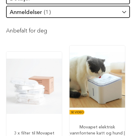
S
a
Anmeldelser
1
l
g
p
å
Anbefalt for deg
h
u
n
d
e
m
a
t
H
u
n
d
e
b
SE VIDEO
u
r
Movapet elektrisk
H
3 x filter til Movapet
vannfontene katt og hund |