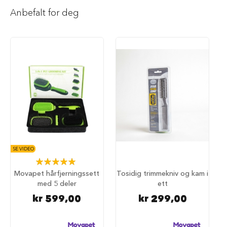
i
Anbefalt for deg
l
h
u
n
d
T
y
g
g
e
b
e
i
n
SE VIDEO
t
Rating:
i
100%
l
Movapet hårfjerningssett
Tosidig trimmekniv og kam i
h
med 5 deler
ett
u
kr 599,00
kr 299,00
n
d