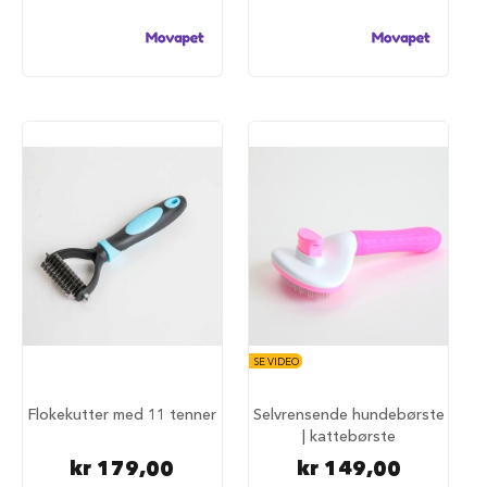
i
l
h
u
n
d
T
i
l
b
e
h
ø
r
t
i
l
SE VIDEO
h
u
n
Flokekutter med 11 tenner
Selvrensende hundebørste
d
| kattebørste
e
kr 179,00
kr 149,00
b