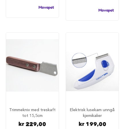
a
r
e
h
u
n
d
e
b
u
r
T
r
a
n
s
p
o
r
t
Trimmekniv med treskaft
Elektrisk lusekam unngå
b
tot 15,5cm
kjemikalier
u
r
kr 229,00
kr 199,00
t