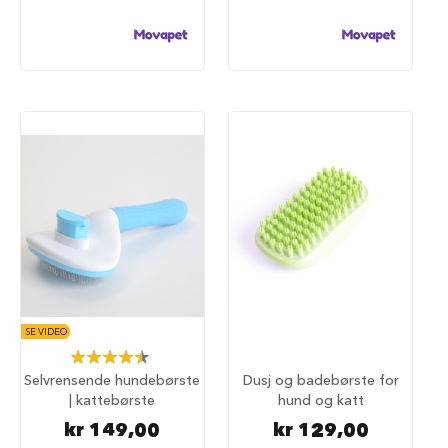
u
r
M
a
d
r
a
s
s
t
i
l
h
u
n
d
e
b
SE VIDEO
u
Rating:
r
90%
Selvrensende hundebørste
Dusj og badebørste for
| kattebørste
hund og katt
H
u
kr 149,00
kr 129,00
n