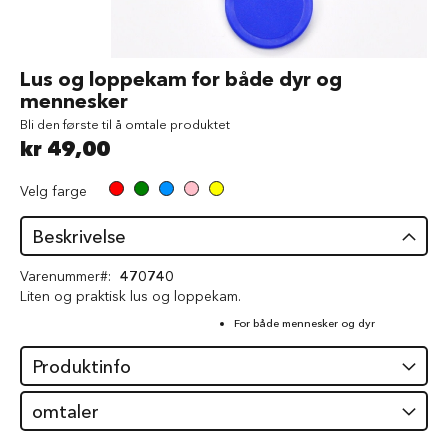
d
V
å
Gå
Lus og loppekam for både dyr og
t
til
mennesker
f
begynnelsen
ô
Bli den første til å omtale produktet
av
r
kr 49,00
bildegalleri
t
i
l
Velg farge
h
u
Beskrivelse
n
d
Varenummer
470740
Liten og praktisk lus og loppekam.
G
o
For både mennesker og dyr
d
b
Produktinfo
i
t
e
omtaler
r
t