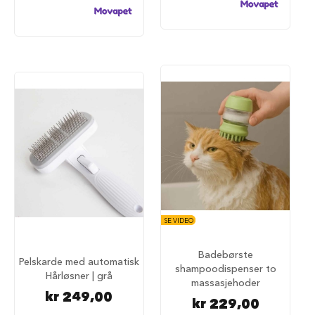
u
n
d
e
b
u
r
t
i
l
b
i
l
S
a
m
m
SE VIDEO
e
n
Badebørste
l
Pelskarde med automatisk
shampoodispenser to
e
Hårløsner | grå
massasjehoder
g
kr 249,00
g
kr 229,00
b