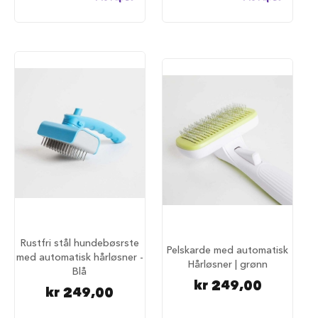
S
a
l
g
p
å
h
u
n
d
e
m
a
t
H
u
n
d
Rustfri stål hundebøsrste
e
Pelskarde med automatisk
med automatisk hårløsner -
b
Hårløsner | grønn
Blå
u
kr 249,00
r
kr 249,00
H