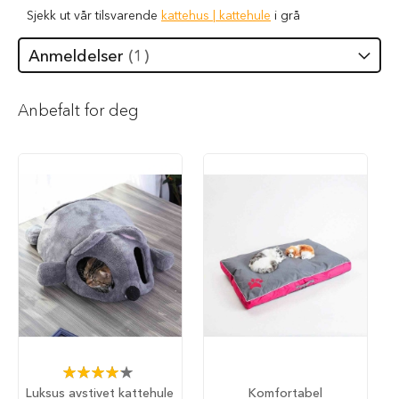
i
Sjekk ut vår tilsvarende
kattehus | kattehule
i grå
l
h
Anmeldelser
1
u
n
d
Anbefalt for deg
T
y
g
g
e
b
e
i
n
t
i
l
h
u
n
d
Rating:
83%
Luksus avstivet kattehule
Komfortabel