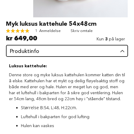
d
V
å
Gå
Myk luksus kattehule 54x48cm
t
til
f
Rating:
1
Anmeldelse
Skriv omtale
begynnelsen
ô
100
100
% of
kr 649,00
av
Kun
3
på lager
r
bildegalleri
t
Produktinfo
i
l
h
Luksus kattehule:
u
n
Denne store og myke luksus kattehulen kommer katten din til
d
å elske. Kattehulen har et mykt og deilig fløyelsaktig stoff og
både med ører og hale. Hulen er meget lun og god, men
G
har et luftehull i bakparten for å sikre god ventilering. Hulen
o
er 54cm lang, 48cm bred og 22cm høy i "stående" tilstand.
d
b
Størrelse B:54, L:48, H:22cm.
i
Luftehull i bakparten for god lufting
t
e
Hulen kan vaskes
r
t