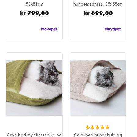
S
53x51cm
hundemadrass, 85x55cm
a
l
kr 799,00
kr 699,00
g
p
å
h
u
n
d
e
m
a
t
H
u
n
d
e
b
u
r
Rating:
100%
H
Cave bed myk kattehule og
Cave bed hundehule og