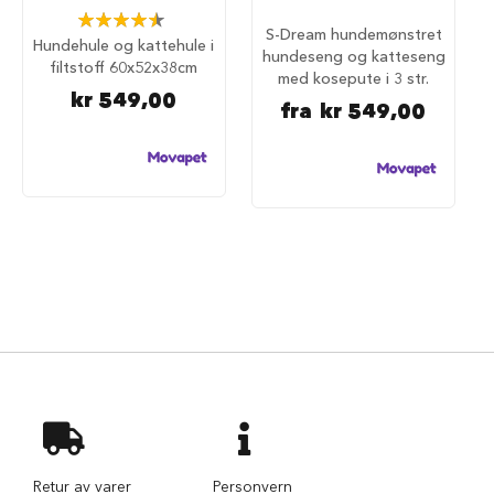
d
Rating:
e
S-Dream hundemønstret
91%
Hundehule og kattehule i
g
hundeseng og katteseng
filtstoff 60x52x38cm
j
med kosepute i 3 str.
e
kr 549,00
r
fra
kr 549,00
d
e
r
H
u
n
d
e
g
j
e
r
d
e
r
o
g
Retur av varer
Personvern
g