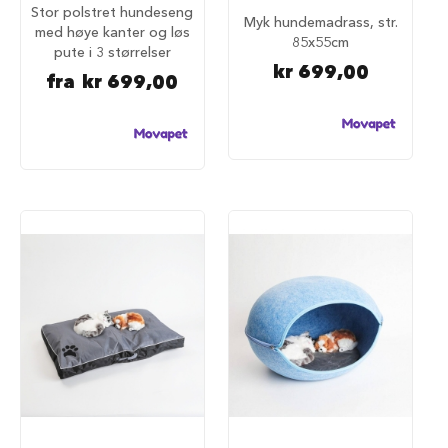
100%
Stor polstret hundeseng
i
Myk hundemadrass, str.
med høye kanter og løs
l
85x55cm
h
pute i 3 størrelser
u
kr 699,00
fra
kr 699,00
n
d
T
i
l
b
e
h
ø
r
t
i
l
h
u
n
d
e
b