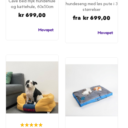
Cave bed myk hundehule
a
hundeseng med løs pute i 3
og kattehule, 60x50cm
r
størrelser
e
kr 699,00
fra
kr 699,00
h
u
n
d
e
b
u
r
T
r
a
n
s
p
o
r
t
b
u
r
Rating:
t