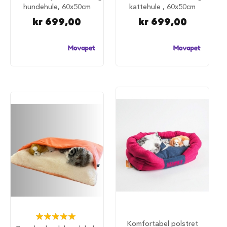
u
hundehule, 60x50cm
kattehule , 60x50cm
n
kr 699,00
kr 699,00
d
e
b
u
r
t
i
l
b
i
l
S
a
m
m
e
n
l
e
g
g
Rating:
Komfortabel polstret
b
100%