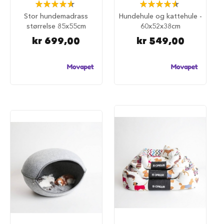
u
Rating:
Rating:
r
93%
93%
Stor hundemadrass
Hundehule og kattehule -
størrelse 85x55cm
60x52x38cm
M
a
kr 699,00
kr 549,00
d
r
a
s
s
t
i
l
h
u
n
d
e
b
u
r
H
u
n