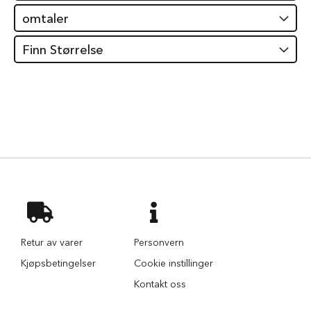
i
omtaler
l
h
u
Finn Størrelse
n
d
T
y
g
g
e
b
e
i
n
t
i
l
Retur av varer
Personvern
h
u
Kjøpsbetingelser
Cookie instillinger
n
Kontakt oss
d