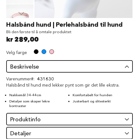
d
V
å
Gå
Halsbånd hund | Perlehalsbånd til hund
t
til
f
Bli den første til å omtale produktet
begynnelsen
ô
kr 289,00
av
r
bildegalleri
t
Velg farge
i
l
h
Beskrivelse
u
n
Varenummer
431630
d
Halsbånd til hund med lekker pynt som gir det lille ekstra.
G
Nakkemål 34-44cm
Komfortabelt for hunden
o
Detaljer som skaper lekre
Justerbart og slitesterkt
d
kontraster
b
i
Produktinfo
t
e
r
Detaljer
t